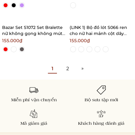
bạo quyến rũ
Bralettehousevn
Bazar Set S1072 Set Bralette
(LINK 1) Bộ đồ lót S066 ren
nữ không gọng không mút
cho nữ hai mảnh cột dây
dây mảnh Bralettehousevn
Bralettehousevn
155.000₫
155.000₫
»
1
2
Miễn phí vận chuyển
Bộ sưu tập mới
Mã giảm giá
Khách hàng đánh giá