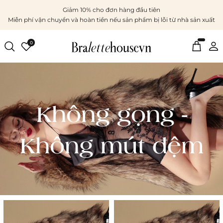
Giảm 10% cho đơn hàng đầu tiên
Miễn phí vận chuyển và hoàn tiền nếu sản phẩm bị lỗi từ nhà sản xuất
0
Không gọng -
Không mút đệm