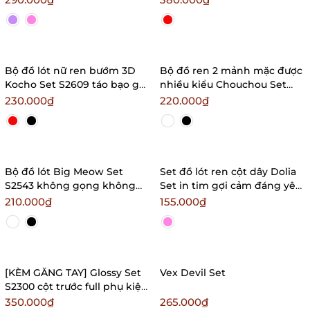
Bralettehousevn
Bralettehousevn
Bộ đồ lót nữ ren bướm 3D
Bộ đồ ren 2 mảnh mặc được
Kocho Set S2609 táo bạo gợi
nhiều kiểu Chouchou Set
cảm nữ tính
S2595 kèm dây đai nối lấp
230.000₫
220.000₫
Bralettehousevn
lánh Bralettehousevn
Bộ đồ lót Big Meow Set
Set đồ lót ren cột dây Dolia
S2543 không gọng không
Set in tim gợi cảm đáng yêu
mút gợi cảm đáng yêu kèm
mềm mại tôn dáng
210.000₫
155.000₫
quần cột dây
Bralettehousevn
Bralettehousevn
[KÈM GĂNG TAY] Glossy Set
Vex Devil Set
S2300 cột trước full phụ kiện
cao cấp loại 1 gợi cảm táo
350.000₫
265.000₫