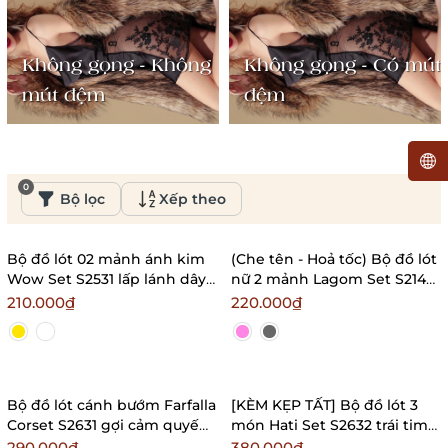
Không gọng - Không
Không gọng - Có mút
mút đệm
đệm
0
Bộ lọc
Xếp theo
Bộ đồ lót 02 mảnh ánh kim
(Che tên - Hoả tốc) Bộ đồ lót
Wow Set S2531 lấp lánh dây
nữ 2 mảnh Lagom Set S2148
cột gợi cảm Bralettehousevn
chất gân dày dặn cột dây
210.000₫
220.000₫
không mút Bralettehousevn
Bộ đồ lót cánh bướm Farfalla
[KÈM KẸP TẤT] Bộ đồ lót 3
Corset S2631 gợi cảm quyến
món Hati Set S2632 trái tim
rũ cuốn hút nữ tính
lấp lánh gợi cảm quyến rũ
290.000₫
380.000₫