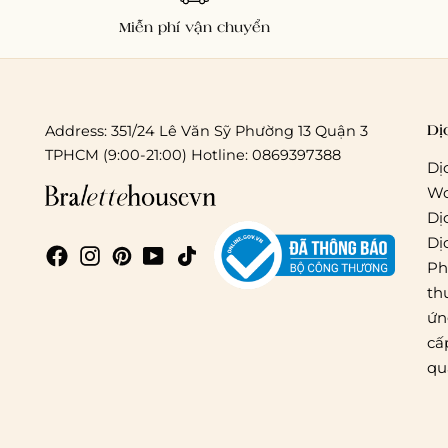
Miễn phí vận chuyển
Dị
Address: 351/24 Lê Văn Sỹ Phường 13 Quận 3
TPHCM (9:00-21:00) Hotline: 0869397388
Dị
Wo
Dị
Dị
Ph
th
ứn
cấ
qu