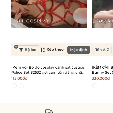
ALL COSPLAY
Cosplay
0
Xếp theo
Bộ lọc
Mặc định
Tên A-Z
(Kèm vớ) Bộ đồ cosplay cảnh sát Justice
[KÈM CÀI] B
Police Set S2532 gợi cảm tôn dáng chân
Bunny Set S
váy ôm sát Bralettehousevn
dáng kín đá
115.000₫
330.000₫