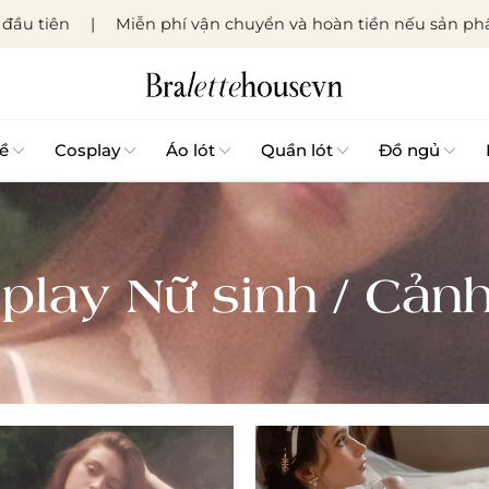
đầu tiên
Miễn phí vận chuyển và hoàn tiền nếu sản phẩ
ề
Cosplay
Áo lót
Quần lót
Đồ ngủ
play Nữ sinh / Cảnh