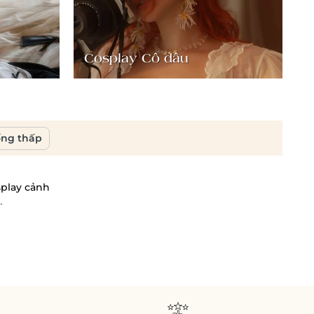
Cosplay Cô dâu
C
ống thấp
play cảnh