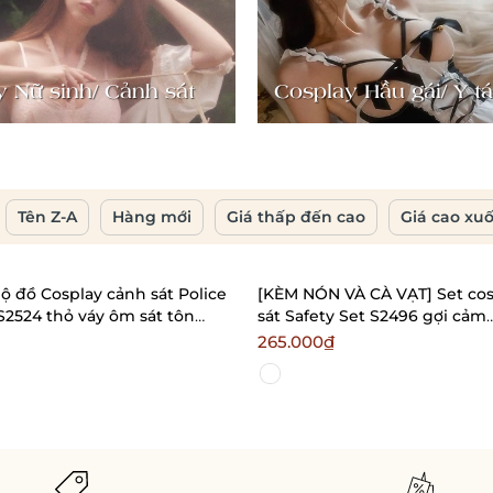
 Nữ sinh/ Cảnh sát
Cosplay Hầu gái/ Y tá
Tên Z-A
Hàng mới
Giá thấp đến cao
Giá cao xu
ộ đồ Cosplay cảnh sát Police
[KÈM NÓN VÀ CÀ VẠT] Set cos
2524 thỏ váy ôm sát tôn
sát Safety Set S2496 gợi cảm
o trẻ trung Bralettehousevn
Bralettehousevn
265.000₫