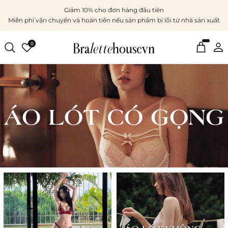
Giảm 10% cho đơn hàng đầu tiên
Miễn phí vận chuyển và hoàn tiền nếu sản phẩm bị lỗi từ nhà sản xuất
0
ÁO LÓT CÓ GỌNG