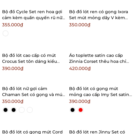
Bộ đồ Cycle Set ren hoa gợi
Bộ đồ lót ren có gọng Ixora
cảm kèm quần quyến rũ nữ
Set mút mỏng dây V kèm
tính Bralettehousevn
quần nữ tính kiểu Pháp
355.000₫
350.000₫
Bralettehousevn
Bộ đồ lót cao cấp có mút
Áo toplette satin cao cấp
Crocus Set tôn dáng kiểu
Zinnia Corset thêu hoa chỉ
Pháp sang trọng nữ tính
nổi sang trọng gợi cảm mùa
390.000₫
420.000₫
Bralettehousevn
hè Bralettehousevn
Bộ đồ lót nữ gợi cảm
Bộ đồ lót có gọng mút
Chaman Set có gọng và mút
mỏng cao cấp Imy Set satin
mỏng cánh tiên nữ tính tôn
phối ren hoa thoải mái nữ
350.000₫
390.000₫
dáng thoái mái
tính Bralettehousevn
Bralettehousevn
Bộ đồ lót có gọng mút Cord
Bộ đồ lót ren Jinny Set có