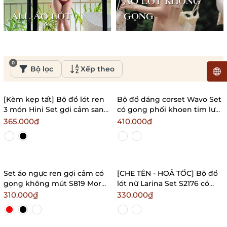
ÁO LÓT KHÔNG
ALL ÁO LÓT
GỌNG
0
Bộ lọc
Xếp theo
[Kèm kẹp tất] Bộ đồ lót ren
Bộ đồ dáng corset Wavo Set
3 món Hini Set gợi cảm sang
có gọng phối khoen tim lưới
trọng quyến rũ
ren nổi xuyên thấu sang
365.000₫
410.000₫
Bralettehousevn
trọng gợi cảm
Bralettehousevn
Set áo ngực ren gợi cảm có
[CHE TÊN - HOẢ TỐC] Bộ đồ
gọng không mút S819 More
lót nữ Larina Set S2176 có
and More Bralettehousevn
gọng có mút cài trước kèm
310.000₫
330.000₫
choker ren Bralettehousevn