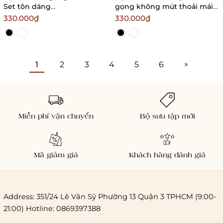
Set tôn dáng
gọng không mút thoải mái
Bralettehousevn
cao cấp dây V
330.000₫
330.000₫
Bralettehousevn
»
1
2
3
4
5
6
Miễn phí vận chuyển
Bộ sưu tập mới
Mã giảm giá
Khách hàng đánh giá
Address: 351/24 Lê Văn Sỹ Phường 13 Quận 3 TPHCM (9:00-
21:00) Hotline: 0869397388