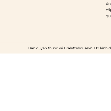
ứn
cấ
qu
Bản quyền thuộc về Bralettehousevn. Hộ kinh d