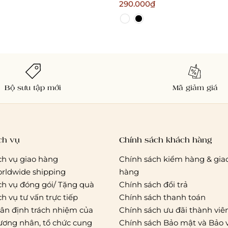
cảm phong cách quyến rũ
290.000₫
Bralettehousevn
Bộ sưu tập mới
Mã giảm giá
ch vụ
Chính sách khách hàng
ch vụ giao hàng
Chính sách kiểm hàng & gia
rldwide shipping
hàng
ch vụ đóng gói/ Tặng quà
Chính sách đổi trả
ch vụ tư vấn trực tiếp
Chính sách thanh toán
ân định trách nhiệm của
Chính sách ưu đãi thành viê
ương nhân, tổ chức cung
Chính sách Bảo mật và Bảo 