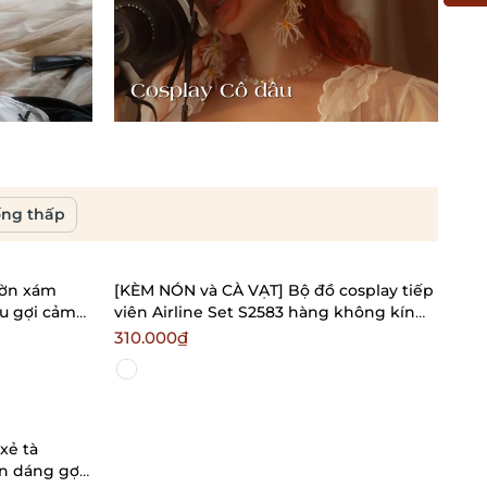
Cosplay Cô dâu
C
ống thấp
ườn xám
[KÈM NÓN và CÀ VẠT] Bộ đồ cosplay tiếp
êu gợi cảm
viên Airline Set S2583 hàng không kín
đáo gợi cảm ôm body Bralettehousevn
310.000₫
xẻ tà
ôn dáng gợi