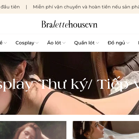
đầu tiên
Miễn phí vận chuyển và hoàn tiền nếu sản phẩ
ề
Cosplay
Áo lót
Quần lót
Đồ ngủ
play Thư ký/ Tiếp 