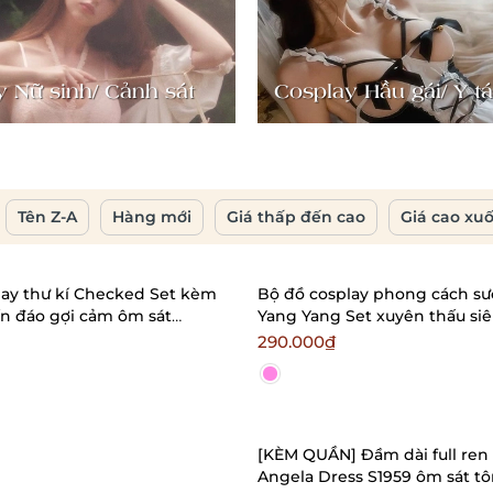
 Nữ sinh/ Cảnh sát
Cosplay Hầu gái/ Y tá
Tên Z-A
Hàng mới
Giá thấp đến cao
Giá cao xu
lay thư kí Checked Set kèm
Bộ đồ cosplay phong cách s
ín đáo gợi cảm ôm sát
Yang Yang Set xuyên thấu si
usevn
Bralettehousevn
290.000₫
[KÈM QUẦN] Đầm dài full ren 
Angela Dress S1959 ôm sát t