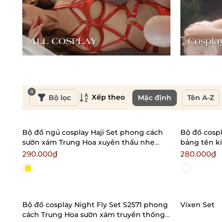
ALL COSPLAY
Cosplay
0
Xếp theo
Bộ lọc
Mặc định
Tên A-Z
Bộ đồ ngủ cosplay Haji Set phong cách
Bộ đồ cosp
sườn xám Trung Hoa xuyên thấu nhẹ
bảng tên k
nhàng Bralettehousevn
Braletteho
290.000₫
280.000₫
Bộ đồ cosplay Night Fly Set S2571 phong
Vixen Set
cách Trung Hoa sườn xám truyền thống