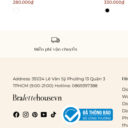
gợi cảm nữ tính Trung Thu
280.000₫
330.000₫
Bralettehousevn
Miễn phí vận chuyển
Dị
Address: 351/24 Lê Văn Sỹ Phường 13 Quận 3
TPHCM (9:00-21:00) Hotline: 0869397388
Dị
Wo
Dị
Dị
Ph
th