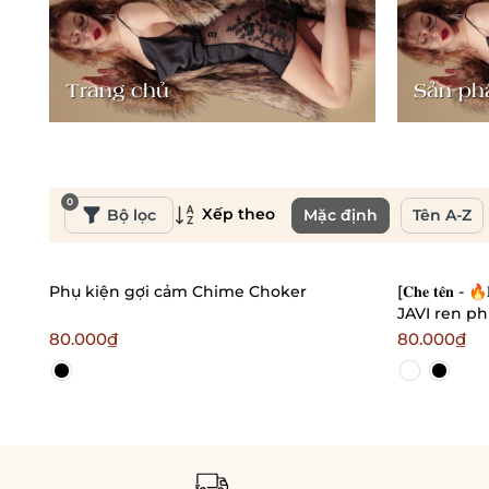
Trang chủ
Sản p
0
Xếp theo
Bộ lọc
Mặc định
Tên A-Z
Phụ kiện gợi cảm Chime Choker
[𝐂𝐡𝐞 𝐭𝐞̂𝐧 -
JAVI ren ph
rũ Bralett
80.000₫
80.000₫