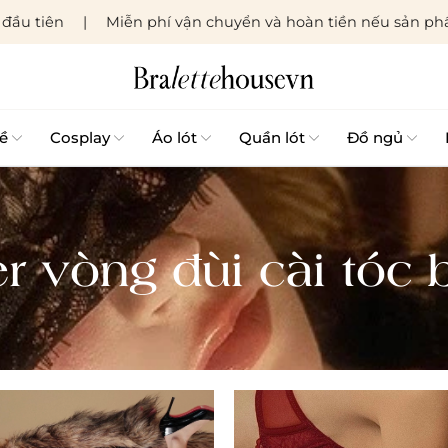
đầu tiên
Miễn phí vận chuyển và hoàn tiền nếu sản phẩ
ề
Cosplay
Áo lót
Quần lót
Đồ ngủ
r vòng đùi cài tóc b