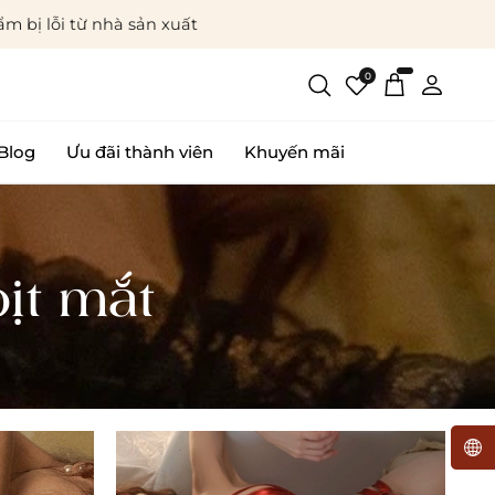
m bị lỗi từ nhà sản xuất
0
Blog
Ưu đãi thành viên
Khuyến mãi
ịt mắt