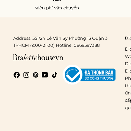
Miễn phí vận chuyển
Dị
Address: 351/24 Lê Văn Sỹ Phường 13 Quận 3
TPHCM (9:00-21:00) Hotline: 0869397388
Dị
Wo
Dị
Dị
Ph
th
ứn
cấ
qu