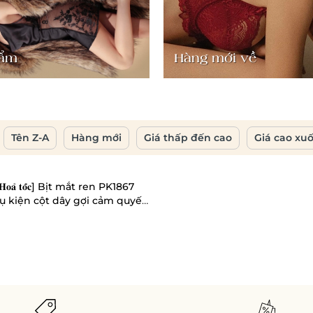
hẩm
Hàng mới về
Tên Z-A
Hàng mới
Giá thấp đến cao
Giá cao xu
 🔥𝐇𝐨𝐚̉ 𝐭𝐨̂́𝐜] Bịt mắt ren PK1867
ụ kiện cột dây gợi cảm quyến
ehousevn