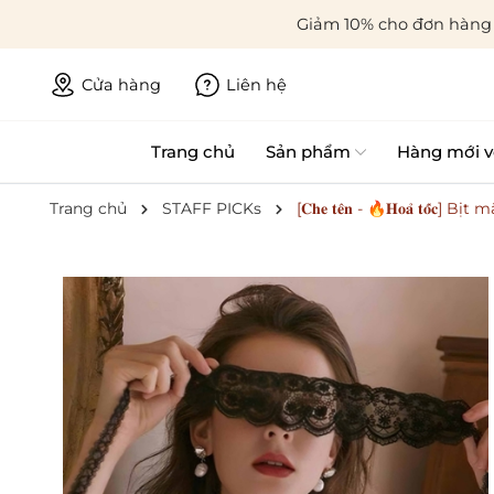
Giảm 10% cho đơn hàng 
Cửa hàng
Liên hệ
Trang chủ
Sản phẩm
Hàng mới v
Trang chủ
STAFF PICKs
[𝐂𝐡𝐞 𝐭𝐞̂𝐧 - 🔥𝐇𝐨𝐚̉ 