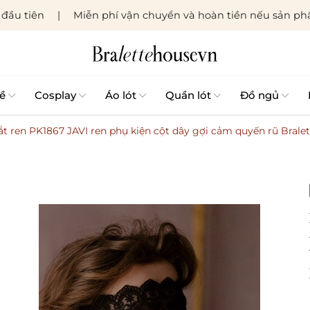
đầu tiên
Miễn phí vận chuyển và hoàn tiền nếu sản phẩ
ề
Cosplay
Áo lót
Quần lót
Đồ ngủ
𝐨̂́𝐜] Bịt mắt ren PK1867 JAVI ren phụ kiện cột dây gợi cảm quyến rũ Bra