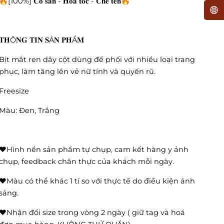
🔥[100%] 𝐂𝐨́ 𝐬𝐚̆̃𝐧 - 𝐇𝐨𝐚̉ 𝐭𝐨̂́𝐜 - 𝐂𝐡𝐞 𝐭𝐞̂𝐧🔥
𝐓𝐇Ô𝐍𝐆 𝐓𝐈𝐍 𝐒Ả𝐍 𝐏𝐇Ẩ𝐌
Bịt mắt ren dây cột dùng để phối với nhiều loại trang
phục, làm tăng lên vẻ nữ tính và quyến rũ.
Freesize
Màu: Đen, Trắng
❤️Hình nền sản phẩm tự chụp, cam kết hàng y ảnh
chụp, feedback chân thực của khách mỗi ngày.
❤️Màu có thể khác 1 tí so với thực tế do điều kiện ánh
sáng.
❤️Nhận đổi size trong vòng 2 ngày ( giữ tag và hoá