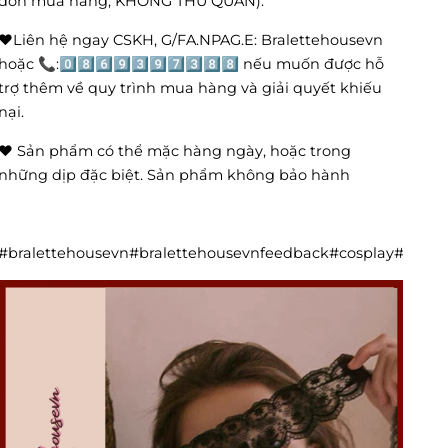
đơn mua hàng, KHÔNG THỬ QUẦN).
❤️Liên hệ ngay CSKH, G/FA.NPAG.E: Bralettehousevn
hoặc 📞:0️⃣8️⃣6️⃣9️⃣3️⃣9️⃣7️⃣3️⃣8️⃣8️⃣ nếu muốn được hỗ
trợ thêm về quy trình mua hàng và giải quyết khiếu
nại.
❤️ Sản phẩm có thể mặc hàng ngày, hoặc trong
những dịp đặc biệt. Sản phẩm không bảo hành
#bralettehousevn#bralettehousevnfeedback#cosplay#cos