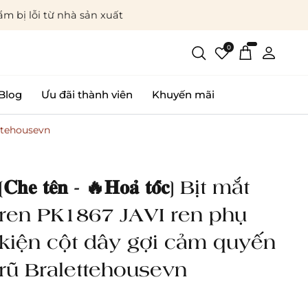
m bị lỗi từ nhà sản xuất
0
Blog
Ưu đãi thành viên
Khuyến mãi
lettehousevn
[𝐂𝐡𝐞 𝐭𝐞̂𝐧 - 🔥𝐇𝐨𝐚̉ 𝐭𝐨̂́𝐜] Bịt mắt
ren PK1867 JAVI ren phụ
kiện cột dây gợi cảm quyến
rũ Bralettehousevn