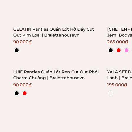
GELATIN Panties Quần Lót Hở Đáy Cut
[CHE TÊN - 
Out Kim Loại | Bralettehousevn
Jemi Bodys
không mút 
90.000₫
265.000₫
LUIE Panties Quần Lót Ren Cut Out Phối
YALA SET D
Charm Chuông | Bralettehousevn
Lánh | Bral
90.000₫
195.000₫