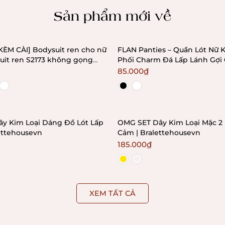
Sản phẩm mới về
KÈM CÀI] Bodysuit ren cho nữ
FLAN Panties – Quần Lót Nữ
uit ren S2173 không gọng
Phối Charm Đá Lấp Lánh Gợi
Bralettehousevn
Bralettehousevn
85.000₫
ây Kim Loại Dáng Đồ Lót Lấp
OMG SET Dây Kim Loại Mặc 2 
ettehousevn
Cảm | Bralettehousevn
185.000₫
XEM TẤT CẢ