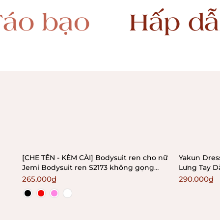
Hấp dẫn
Gợi
[CHE TÊN - KÈM CÀI] Bodysuit ren cho nữ
Yakun Dres
Jemi Bodysuit ren S2173 không gọng
Lưng Tay Dà
không mút Bralettehousevn
265.000₫
290.000₫