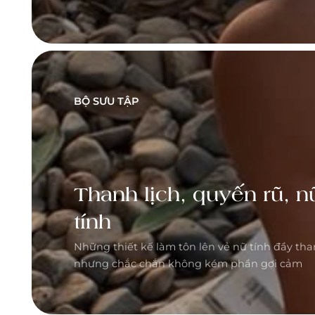
BỘ SƯU TẬP
Thanh lịch, quyến rũ, n
tính
Những thiết kế làm tôn lên vẻ nữ tính đầy than
nhưng chắc chắn không kém phần gợi cảm