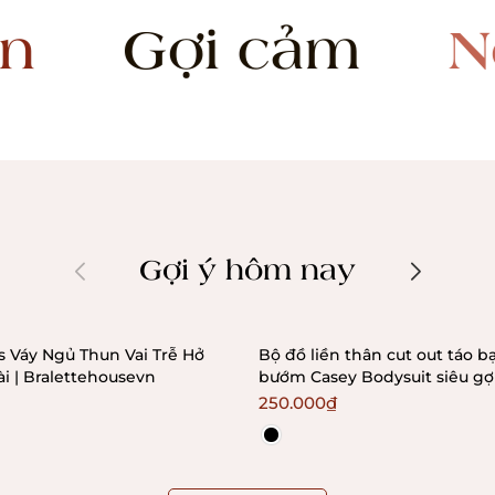
 cảm
Nóng bỏn
Gợi ý hôm nay
s Váy Ngủ Thun Vai Trễ Hở
Bộ đồ liền thân cut out táo b
i | Bralettehousevn
bướm Casey Bodysuit siêu gợ
Bralettehousevn
250.000₫