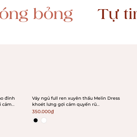
g
Tự tin
Quyế
ạo đính
Váy ngủ full ren xuyên thấu Melin Dress
Bộ 
i cảm
khoét lưng gợi cảm quyến rũ
Hed
Bralettehousevn
ngo
350.000₫
43