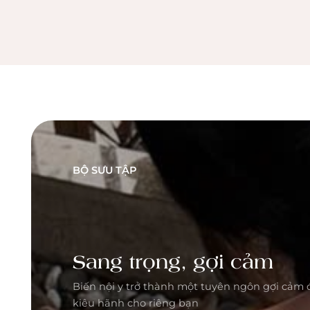
BỘ SƯU TẬP
Sang trọng, gợi cảm
Biến nội y trở thành một tuyên ngôn gợi cảm 
kiêu hãnh cho riêng bạn