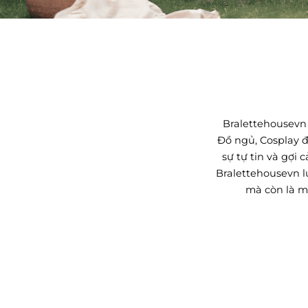
Bralettehousevn 
Đồ ngủ, Cosplay 
LINGERIES
sự tự tin và gợi 
LOVED BY YOU
RAN
Bralettehousevn l
mà còn là m
MUA NGAY