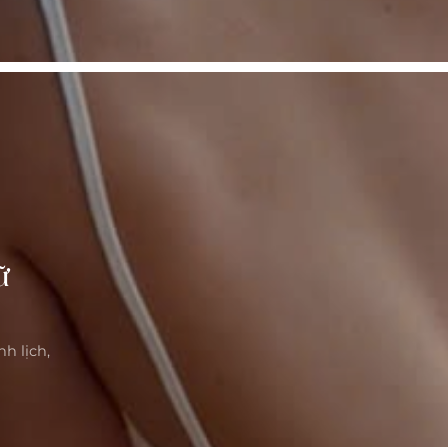
ữ
h lịch,