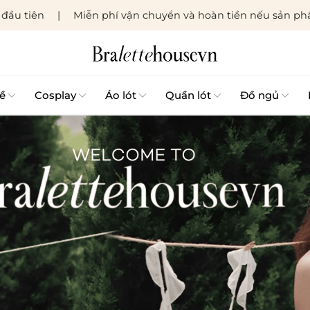
đầu tiên
Miễn phí vận chuyển và hoàn tiền nếu sản phẩ
ề
Cosplay
Áo lót
Quần lót
Đồ ngủ