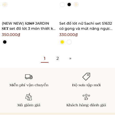
kèm dây phối áo hở lưng
khoét sâu Bralettehousevn
(NEW NEW) 𝐒𝟐𝟎𝟔𝟗 JARDIN
Set đồ lót nữ Sachi set S1632
𝐒𝐄𝐓 set đồ lót 3 món thiết kế
có gọng và mút nâng ngực
cao cấp cho nữ
phối ren dáng cúp ngang
350.000₫
330.000₫
Bralettehousevn
Bralettehousevn
»
1
2
Miễn phí vận chuyển
Bộ sưu tập mới
Mã giảm giá
Khách hàng đánh giá