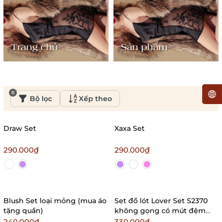
Trang chủ
Sản phẩm
0
Bộ lọc
Xếp theo
Draw Set
Xaxa Set
290.000₫
290.000₫
Blush Set loại mỏng (mua áo
Set đồ lót Lover Set S2370
tặng quần)
không gọng có mút đệm
mỏng hoa văn trái tim satin
240.000₫
330.000₫