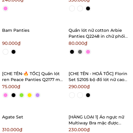
Bralettehousevn
Bam Panties
Quần lót nữ cotton Arbie
Panties Q2248 in chữ phối
dây thấm hút tốt
90.000₫
80.000₫
Bralettehousevn
[CHE TÊN-🔥 TỐC] Quần lót
[CHE TÊN - HOẢ TỐC] Florin
ren Peace Panties Q2177 mới
Set S2105 bộ đồ lót nữ cao
lạ có đai chữ
cấp nữ tính có mút nâng
75.000₫
290.000₫
Bralettehousevn
phối ren Bralettehousevn
Agate Set
[HÀNG LOẠI 1] Áo ngực nữ
Multiway Bra mặc được
nhiều kiểu cao cấp nhất
310.000₫
230.000₫