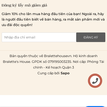
Đăng ký lấy mã giảm giá
Lưu ý chung về chính sách vận chuyển
Giảm 10% cho lần mua hàng đầu tiên của bạn! Ngoài ra, hãy
1 triệu đồng
là người đầu tiên biết về bán hàng, ra mắt sản phẩm mới và
giao hàng trong ngày
Bralettehousevn
hỗ trợ
ưu đãi độc quyền!
chi phí vận chuyển là 20.000
giao hàng tiêu chuẩn
miễn phí ship
ĐĂNG KÝ
toàn quốc
.
Bản quyền thuộc về Bralettehousevn. Hộ kinh doanh
Bralette's House. GPDK số 079195003235. Nơi cấp: Phòng Tài
chính - Kế hoạch Quận 3
Cung cấp bởi
Sapo
Liên hệ