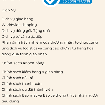
Giao hàng trong ngày (hoả tốc)
Dịch vụ
Dịch vụ giao hàng
Worldwide shipping
Giao hàng tiêu chuẩn:
Dịch vụ đóng gói/ Tặng quà
Hồ Chí Minh:
Áp dụng theo bảng giá cước của ĐVVC
Dịch vụ tư vấn trực tiếp
Vietelpost/ Giaohangtietkiem và 1 số đối tác vận chuyển
Phân định trách nhiệm của thương nhân, tổ chức cung
khác
ứng dịch vụ logistics về cung cấp chứng từ hàng hóa
Hà Nội và các tỉnh thành khác:
Áp dụng theo bảng giá
trong quá trình giao nhận
cước của ĐVVC Vietelpost/ Giaohangtietkiem... và 1 số đối
tác vận chuyển khác
Chính sách khách hàng
Chính sách kiểm hàng & giao hàng
Thời gian giao hàng
Chính sách đổi trả
Hồ Chí Minh:
Chính sách thanh toán
Chính sách ưu đãi thành viên
Hà Nội và các tỉnh thành khá
Chính sách Bảo mật và Bảo vệ thông tin cá nhân người
tiêu dùng