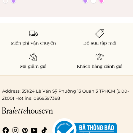
Miễn phí vận chuyển
Bộ sưu tập mới
Mã giảm giá
Khách hàng đánh giá
Address: 351/24 Lê Văn Sỹ Phường 13 Quận 3 TPHCM (9:00-
21:00) Hotline: 0869397388
Chi phí giao hàng