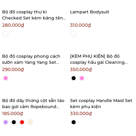
Bộ đồ cosplay thư kí
Lampart Bodysuit
Checked Set kèm bảng tên
kín đáo gợi cảm ôm sát
280.000₫
310.000₫
Bralettehousevn
Bộ đồ cosplay phong cách
[KÈM PHỤ KIỆN] Bộ đồ
sườn xám Yang Yang Set
cosplay hầu gái Cleaning
xuyên thấu siêu gợi cảm
Maid Set S2622 có gọng có
290.000₫
350.000₫
Bralettehousevn
mút tôn dáng
Bralettehousevn
Bộ đồ dây thừng cột sẵn táo
Set cosplay Handle Maid Set
bạo gợi cảm Ropebound
kèm phụ kiện
Bodysuit S2673
185.000₫
330.000₫
Bralettehousevn