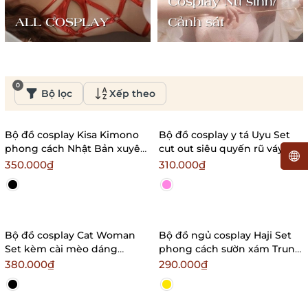
Cosplay Nữ sinh/
ALL COSPLAY
Cảnh sát
0
Bộ lọc
Xếp theo
Bộ đồ cosplay Kisa Kimono
Bộ đồ cosplay y tá Uyu Set
phong cách Nhật Bản xuyên
cut out siêu quyến rũ váy
thấu siêu gợi cảm quyến rũ
body ôm sát tôn dáng kèm
350.000₫
310.000₫
Bralettehousevn
phụ kiện Bralettehousevn
Bộ đồ cosplay Cat Woman
Bộ đồ ngủ cosplay Haji Set
Set kèm cài mèo dáng
phong cách sườn xám Trung
bodysuit cut out gợi cảm
Hoa xuyên thấu nhẹ nhàng
380.000₫
290.000₫
Bralettehousevn
Bralettehousevn