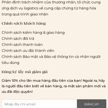
Phân định trách nhiệm của thương nhân, tổ chức cung
khác
ứng dịch vụ logistics về cung cấp chứng từ hàng hóa
Hà Nội và các tỉnh thành khác:
Áp dụng theo bảng giá
trong quá trình giao nhận
cước của ĐVVC Vietelpost/ Giaohangtietkiem... và 1 số đối
tác vận chuyển khác
Chính sách khách hàng
Chính sách kiểm hàng & giao hàng
Thời gian giao hàng
Chính sách đổi trả
Hồ Chí Minh:
Chính sách thanh toán
Chính sách ưu đãi thành viên
Hà Nội và các tỉnh thành khá
Chính sách Bảo mật và Bảo vệ thông tin cá nhân người
tiêu dùng
Đăng ký lấy mã giảm giá
Lưu ý chung về chính sách vận chuyển
Giảm 10% cho lần mua hàng đầu tiên của bạn! Ngoài ra, hãy
1 triệu đồng
là người đầu tiên biết về bán hàng, ra mắt sản phẩm mới và
giao hàng trong ngày
Bralettehousevn
hỗ trợ
ưu đãi độc quyền!
chi phí vận chuyển là 20.000
giao hàng tiêu chuẩn
miễn phí ship
ĐĂNG KÝ