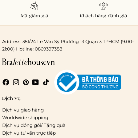
Mã giảm giá
Khách hàng đánh giá
Address: 351/24 Lê Văn Sỹ Phường 13 Quận 3 TPHCM (9:00-
21:00) Hotline: 0869397388
Chi phí giao hàng
Giao hàng trong ngày (hoả tốc)
Dịch vụ
Dịch vụ giao hàng
Worldwide shipping
Giao hàng tiêu chuẩn:
Dịch vụ đóng gói/ Tặng quà
Hồ Chí Minh:
Áp dụng theo bảng giá cước của ĐVVC
Dịch vụ tư vấn trực tiếp
Vietelpost/ Giaohangtietkiem và 1 số đối tác vận chuyển