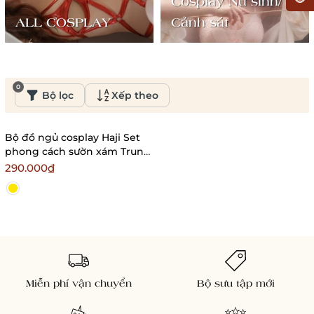
Cosplay Nữ sinh/
ALL COSPLAY
Cảnh sát
0
Bộ lọc
Xếp theo
Bộ đồ ngủ cosplay Haji Set
phong cách sườn xám Trung
Hoa xuyên thấu nhẹ nhàng
290.000₫
Bralettehousevn
Miễn phí vận chuyển
Bộ sưu tập mới