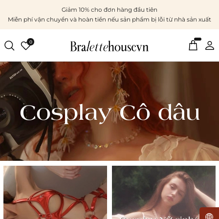
Giảm 10% cho đơn hàng đầu tiên
Miễn phí vận chuyển và hoàn tiền nếu sản phẩm bị lỗi từ nhà sản xuất
0
Cosplay Cô dâu