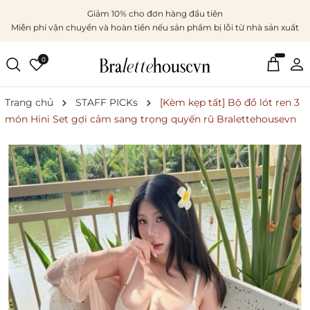
Giảm 10% cho đơn hàng đầu tiên
Miễn phí vận chuyển và hoàn tiền nếu sản phẩm bị lỗi từ nhà sản xuất
0
Trang chủ
STAFF PICKs
[Kèm kẹp tất] Bộ đồ lót ren 3
món Hini Set gợi cảm sang trọng quyến rũ Bralettehousevn