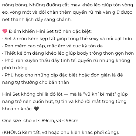
nóng bỏng. Những đường cắt may khéo léo giúp tôn vòng
eo, vòng một và đôi chân thêm quyến rũ mà vẫn giữ được
nét thanh lịch đầy sang chảnh.
💖 Điểm khiến Hini Set trở nên đặc biệt:
• Set 3 món kèm kẹp tất giúp tổng thể sexy và nổi bật hơn
• Ren mềm cao cấp, mặc êm và cực kỳ tôn da
• Thiết kế ôm dáng khéo léo giúp body trông thon gọn hơn
• Phối ren xuyên thấu đầy tinh tế, quyến rũ nhưng không
phô trương
• Phù hợp cho những dịp đặc biệt hoặc đơn giản là để
nàng tự thưởng cho bản thân
Hini Set không chỉ là đồ lót — mà là “vũ khí bí mật” giúp
nàng trở nên cuốn hút, tự tin và khó rời mắt trong từng
khoảnh khắc. 🖤
One size cho v1 < 89cm, v3 < 98cm
(KHÔNG kèm tất, vớ hoặc phụ kiện khác phối cùng).