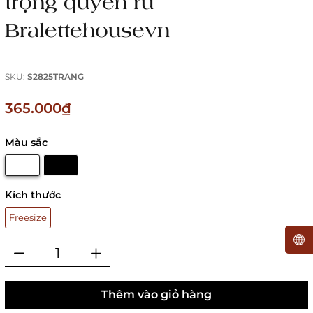
trọng quyến rũ
Bralettehousevn
SKU:
S2825TRANG
365.000₫
Màu sắc
Kích thước
Freesize
Thêm vào giỏ hàng