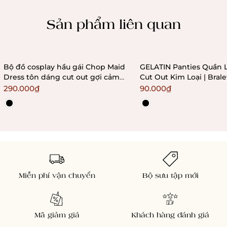
Chính sách kiểm hàng
Sản phẩm liên quan
Bộ đồ cosplay hầu gái Chop Maid
GELATIN Panties Quần 
Dress tôn dáng cut out gợi cảm
Cut Out Kim Loại | Bral
Bralettehousevn
290.000₫
90.000₫
Miễn phí vận chuyển
Bộ sưu tập mới
Mã giảm giá
Khách hàng đánh giá