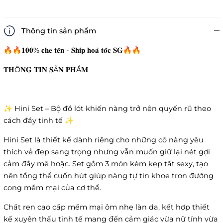
Thông tin sản phẩm
🔥🔥𝟏𝟎𝟎% 𝐜𝐡𝐞 𝐭𝐞̂𝐧 - 𝐒𝐡𝐢𝐩 𝐡𝐨𝐚̉ 𝐭𝐨̂́𝐜 𝐒𝐆🔥🔥
𝐓𝐇Ô𝐍𝐆 𝐓𝐈𝐍 𝐒Ả𝐍 𝐏𝐇Ẩ𝐌
✨ Hini Set – Bộ đồ lót khiến nàng trở nên quyến rũ theo
cách đầy tinh tế ✨
Hini Set là thiết kế dành riêng cho những cô nàng yêu
thích vẻ đẹp sang trọng nhưng vẫn muốn giữ lại nét gợi
cảm đầy mê hoặc. Set gồm 3 món kèm kẹp tất sexy, tạo
nên tổng thể cuốn hút giúp nàng tự tin khoe trọn đường
cong mềm mại của cơ thể.
Chất ren cao cấp mềm mại ôm nhẹ làn da, kết hợp thiết
kế xuyên thấu tinh tế mang đến cảm giác vừa nữ tính vừa