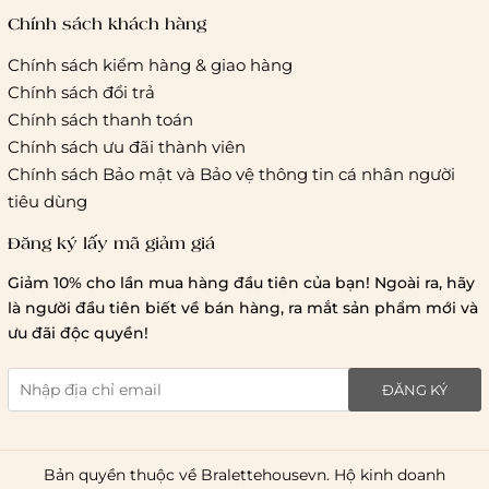
tác vận chuyển khác
Chính sách khách hàng
Chính sách kiểm hàng & giao hàng
Thời gian giao hàng
Chính sách đổi trả
Hồ Chí Minh:
Chính sách thanh toán
Chính sách ưu đãi thành viên
Hà Nội và các tỉnh thành khá
Chính sách Bảo mật và Bảo vệ thông tin cá nhân người
tiêu dùng
Đăng ký lấy mã giảm giá
Lưu ý chung về chính sách vận chuyển
Giảm 10% cho lần mua hàng đầu tiên của bạn! Ngoài ra, hãy
1 triệu đồng
là người đầu tiên biết về bán hàng, ra mắt sản phẩm mới và
giao hàng trong ngày
Bralettehousevn
hỗ trợ
ưu đãi độc quyền!
chi phí vận chuyển là 20.000
giao hàng tiêu chuẩn
miễn phí ship
ĐĂNG KÝ
toàn quốc
.
Bản quyền thuộc về Bralettehousevn. Hộ kinh doanh