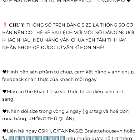
SIZE HÃY NHẮN TIN TỤI MÌNH ĐỂ ĐƯỢC TƯ VẤN NHA! ❤️
❗️ 𝐂𝐇𝐔́ 𝐘́: THÔNG SỐ TRÊN BẢNG SIZE LÀ THÔNG SỐ CƠ
BẢN NÊN CÓ THỂ SẼ SAI LỆCH VỚI MỘT SỐ DÁNG NGƯỜI
KHÁC NHAU. NẾU NÀNG VẪN CHƯA YÊN TÂM THÌ HÃY
NHẮN SHOP ĐỂ ĐƯỢC TƯ VẤN KĨ HƠN NHÉ!
❤️Hình nền sản phẩm tự chụp, cam kết hàng y ảnh chụp,
feedback chân thực của khách mỗi ngày.
❤️Màu có thể khác 1 tí so với thực tế do điều kiện ánh
sáng.
❤️Nhận đổi size trong vòng 2 ngày ( giữ tag và hoá đơn
mua hàng, KHÔNG THỬ QUẦN).
❤️Liên hệ ngay CSKH, G/FA.NPAG.E: Bralettehousevn hoặc
📞:0️⃣8️⃣6️⃣9️⃣3️⃣9️⃣7️⃣3️⃣8️⃣8️⃣ nếu muốn được hỗ trợ thêm