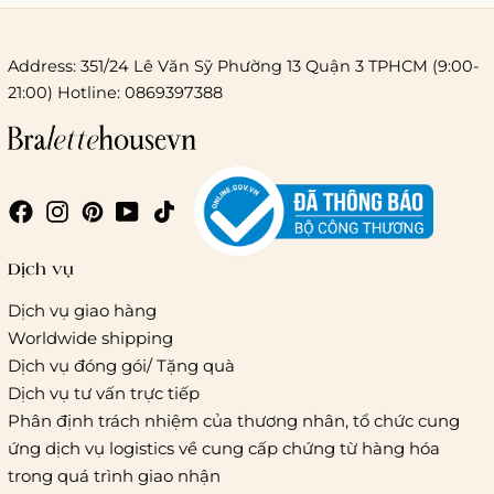
Address: 351/24 Lê Văn Sỹ Phường 13 Quận 3 TPHCM (9:00-
21:00) Hotline: 0869397388
Chi phí giao hàng
Giao hàng trong ngày (hoả tốc)
Dịch vụ
Dịch vụ giao hàng
Worldwide shipping
Giao hàng tiêu chuẩn:
Dịch vụ đóng gói/ Tặng quà
Hồ Chí Minh:
Áp dụng theo bảng giá cước của ĐVVC
Dịch vụ tư vấn trực tiếp
Vietelpost/ Giaohangtietkiem và 1 số đối tác vận chuyển
Phân định trách nhiệm của thương nhân, tổ chức cung
khác
ứng dịch vụ logistics về cung cấp chứng từ hàng hóa
Hà Nội và các tỉnh thành khác:
Áp dụng theo bảng giá
trong quá trình giao nhận
cước của ĐVVC Vietelpost/ Giaohangtietkiem... và 1 số đối