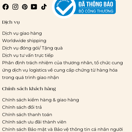
Giao hàng trong ngày (hoả tốc)
Dịch vụ
Dịch vụ giao hàng
Worldwide shipping
Giao hàng tiêu chuẩn:
Dịch vụ đóng gói/ Tặng quà
Hồ Chí Minh:
Áp dụng theo bảng giá cước của ĐVVC
Dịch vụ tư vấn trực tiếp
Vietelpost/ Giaohangtietkiem và 1 số đối tác vận chuyển
Phân định trách nhiệm của thương nhân, tổ chức cung
khác
ứng dịch vụ logistics về cung cấp chứng từ hàng hóa
Hà Nội và các tỉnh thành khác:
Áp dụng theo bảng giá
trong quá trình giao nhận
cước của ĐVVC Vietelpost/ Giaohangtietkiem... và 1 số đối
tác vận chuyển khác
Chính sách khách hàng
Chính sách kiểm hàng & giao hàng
Thời gian giao hàng
Chính sách đổi trả
Hồ Chí Minh:
Chính sách thanh toán
Chính sách ưu đãi thành viên
Hà Nội và các tỉnh thành khá
Chính sách Bảo mật và Bảo vệ thông tin cá nhân người