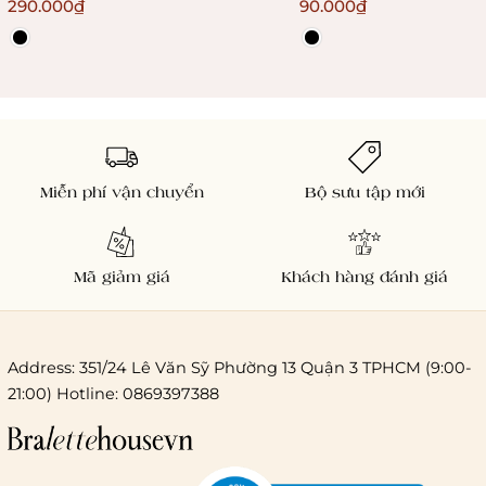
Bralettehousevn
290.000₫
90.000₫
Miễn phí vận chuyển
Bộ sưu tập mới
Mã giảm giá
Khách hàng đánh giá
Address: 351/24 Lê Văn Sỹ Phường 13 Quận 3 TPHCM (9:00-
21:00) Hotline: 0869397388
Chi phí giao hàng