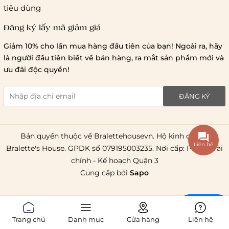
tiêu dùng
Đăng ký lấy mã giảm giá
Lưu ý chung về chính sách vận chuyển
Giảm 10% cho lần mua hàng đầu tiên của bạn! Ngoài ra, hãy
1 triệu đồng
là người đầu tiên biết về bán hàng, ra mắt sản phẩm mới và
giao hàng trong ngày
Bralettehousevn
hỗ trợ
ưu đãi độc quyền!
chi phí vận chuyển là 20.000
giao hàng tiêu chuẩn
miễn phí ship
ĐĂNG KÝ
toàn quốc
.
Bản quyền thuộc về Bralettehousevn. Hộ kinh doanh
Liên hệ
Bralette's House. GPDK số 079195003235. Nơi cấp: Phòng Tài
chính - Kế hoạch Quận 3
Cung cấp bởi
Sapo
Chat
Trang chủ
Danh mục
Cửa hàng
Liên hệ