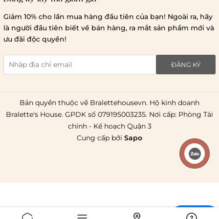
Lưu ý chung về chính sách vận chuyển
Giảm 10% cho lần mua hàng đầu tiên của bạn! Ngoài ra, hãy
1 triệu đồng
là người đầu tiên biết về bán hàng, ra mắt sản phẩm mới và
giao hàng trong ngày
Bralettehousevn
hỗ trợ
ưu đãi độc quyền!
chi phí vận chuyển là 20.000
giao hàng tiêu chuẩn
miễn phí ship
ĐĂNG KÝ
toàn quốc
.
Bản quyền thuộc về Bralettehousevn. Hộ kinh doanh
Bralette's House. GPDK số 079195003235. Nơi cấp: Phòng Tài
chính - Kế hoạch Quận 3
Cung cấp bởi
Sapo
Liên hệ
Chat