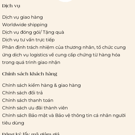
Dịch vụ
Dịch vụ giao hàng
Worldwide shipping
Giao hàng tiêu chuẩn:
Dịch vụ đóng gói/ Tặng quà
Hồ Chí Minh:
Áp dụng theo bảng giá cước của ĐVVC
Dịch vụ tư vấn trực tiếp
Vietelpost/ Giaohangtietkiem và 1 số đối tác vận chuyển
Phân định trách nhiệm của thương nhân, tổ chức cung
khác
ứng dịch vụ logistics về cung cấp chứng từ hàng hóa
Hà Nội và các tỉnh thành khác:
Áp dụng theo bảng giá
trong quá trình giao nhận
cước của ĐVVC Vietelpost/ Giaohangtietkiem... và 1 số đối
tác vận chuyển khác
Chính sách khách hàng
Chính sách kiểm hàng & giao hàng
Thời gian giao hàng
Chính sách đổi trả
Hồ Chí Minh:
Chính sách thanh toán
Chính sách ưu đãi thành viên
Hà Nội và các tỉnh thành khá
Chính sách Bảo mật và Bảo vệ thông tin cá nhân người
tiêu dùng
Đăng ký lấy mã giảm giá