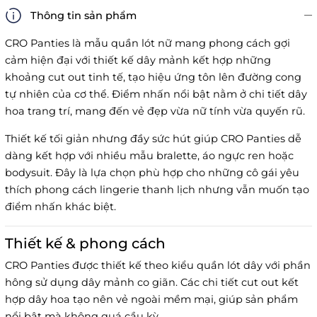
Thông tin sản phẩm
CRO Panties là mẫu quần lót nữ mang phong cách gợi
cảm hiện đại với thiết kế dây mảnh kết hợp những
khoảng cut out tinh tế, tạo hiệu ứng tôn lên đường cong
tự nhiên của cơ thể. Điểm nhấn nổi bật nằm ở chi tiết dây
hoa trang trí, mang đến vẻ đẹp vừa nữ tính vừa quyến rũ.
Thiết kế tối giản nhưng đầy sức hút giúp CRO Panties dễ
dàng kết hợp với nhiều mẫu bralette, áo ngực ren hoặc
bodysuit. Đây là lựa chọn phù hợp cho những cô gái yêu
thích phong cách lingerie thanh lịch nhưng vẫn muốn tạo
điểm nhấn khác biệt.
Thiết kế & phong cách
CRO Panties được thiết kế theo kiểu quần lót dây với phần
hông sử dụng dây mảnh co giãn. Các chi tiết cut out kết
hợp dây hoa tạo nên vẻ ngoài mềm mại, giúp sản phẩm
nổi bật mà không quá cầu kỳ.