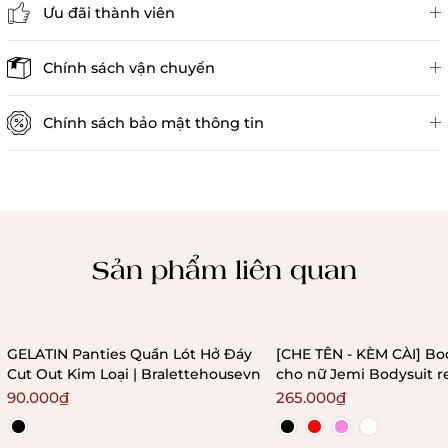
Ưu đãi thành viên
Đánh giá sản phẩm
Chính sách vận chuyển
Chính sách bảo mật thông tin
Chính sách kiểm hàng
Sản phẩm liên quan
GELATIN Panties Quần Lót Hở Đáy
[CHE TÊN - KÈM CÀI] Bo
Cut Out Kim Loại | Bralettehousevn
cho nữ Jemi Bodysuit r
không gọng không mú
90.000₫
265.000₫
Bralettehousevn