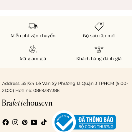
Miễn phí vận chuyển
Bộ sưu tập mới
Mã giảm giá
Khách hàng đánh giá
Address: 351/24 Lê Văn Sỹ Phường 13 Quận 3 TPHCM (9:00-
21:00) Hotline: 0869397388
Chi phí giao hàng
Giao hàng trong ngày (hoả tốc)