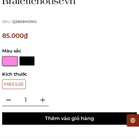
Bralettehousevn
SKU:
Q2868HONG
85.000₫
Màu sắc
Kích thước
FREESIZE
Thêm vào giỏ hàng