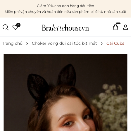
Giảm 10% cho đơn hàng đầu tiên
Miễn phí vận chuyển và hoàn tiền nếu sản phẩm bị lỗi từ nhà sản xuất
0
Trang chủ
Choker vòng đùi cài tóc bịt mắt
Cài Cubs