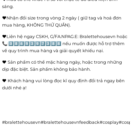
sáng.
❤️Nhận đổi size trong vòng 2 ngày ( giữ tag và hoá đơn
mua hàng, KHÔNG THỬ QUẦN).
❤️Liên hệ ngay CSKH, G/FA.NPAG.E: Bralettehousevn hoặc
📞:0️⃣8️⃣6️⃣9️⃣3️⃣9️⃣7️⃣3️⃣8️⃣8️⃣ nếu muốn được hỗ trợ thêm
về quy trình mua hàng và giải quyết khiếu nại.
❤️ Sản phẩm có thể mặc hàng ngày, hoặc trong những
dịp đặc biệt. Sản phẩm không bảo hành.
❤️ Khách hàng vui lòng đọc kĩ quy định đổi trả ngay bên
dưới nhé ạ!
#bralettehousevn#bralettehousevnfeedback#cosplay#co