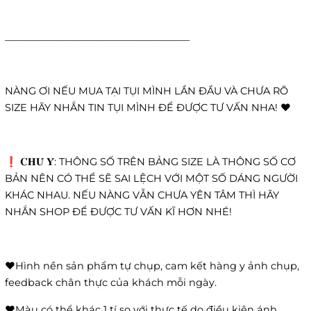
______________________________________
NÀNG ƠI NẾU MUA TẠI TỤI MÌNH LẦN ĐẦU VÀ CHƯA RÕ
SIZE HÃY NHẮN TIN TỤI MÌNH ĐỂ ĐƯỢC TƯ VẤN NHA! ❤️
❗️ 𝐂𝐇𝐔́ 𝐘́: THÔNG SỐ TRÊN BẢNG SIZE LÀ THÔNG SỐ CƠ
BẢN NÊN CÓ THỂ SẼ SAI LỆCH VỚI MỘT SỐ DÁNG NGƯỜI
KHÁC NHAU. NẾU NÀNG VẪN CHƯA YÊN TÂM THÌ HÃY
NHẮN SHOP ĐỂ ĐƯỢC TƯ VẤN KĨ HƠN NHÉ!
❤️Hình nền sản phẩm tự chụp, cam kết hàng y ảnh chụp,
feedback chân thực của khách mỗi ngày.
❤️Màu có thể khác 1 tí so với thực tế do điều kiện ánh