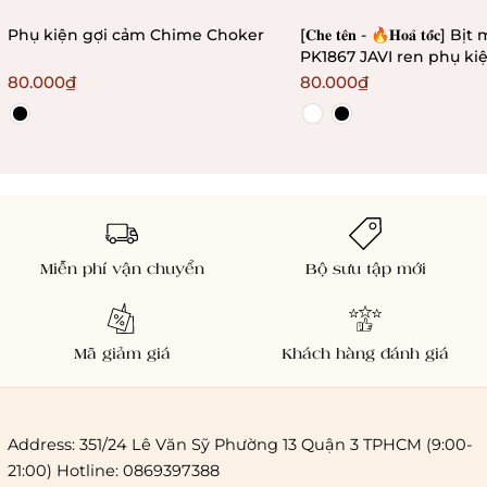
Phụ kiện gợi cảm Chime Choker
[𝐂𝐡𝐞 𝐭𝐞̂𝐧 - 🔥𝐇𝐨𝐚̉ 𝐭𝐨̂́𝐜] 
PK1867 JAVI ren phụ ki
gợi cảm quyến rũ Bral
80.000₫
80.000₫
Miễn phí vận chuyển
Bộ sưu tập mới
Mã giảm giá
Khách hàng đánh giá
Address: 351/24 Lê Văn Sỹ Phường 13 Quận 3 TPHCM (9:00-
21:00) Hotline: 0869397388
Chi phí giao hàng