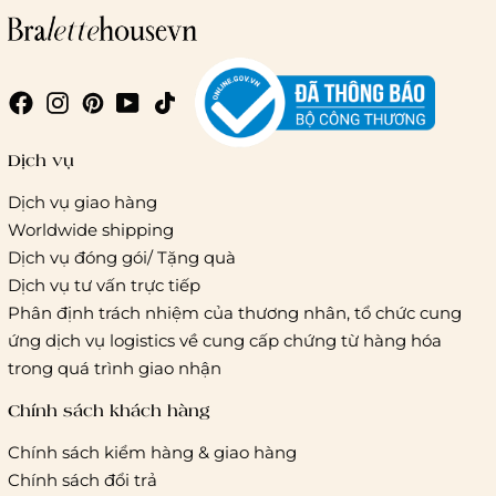
Giao hàng trong ngày (hoả tốc)
Dịch vụ
Dịch vụ giao hàng
Worldwide shipping
Giao hàng tiêu chuẩn:
Dịch vụ đóng gói/ Tặng quà
Hồ Chí Minh:
Áp dụng theo bảng giá cước của ĐVVC
Dịch vụ tư vấn trực tiếp
Vietelpost/ Giaohangtietkiem và 1 số đối tác vận chuyển
Phân định trách nhiệm của thương nhân, tổ chức cung
khác
ứng dịch vụ logistics về cung cấp chứng từ hàng hóa
Hà Nội và các tỉnh thành khác:
Áp dụng theo bảng giá
trong quá trình giao nhận
cước của ĐVVC Vietelpost/ Giaohangtietkiem... và 1 số đối
tác vận chuyển khác
Chính sách khách hàng
Chính sách kiểm hàng & giao hàng
Thời gian giao hàng
Chính sách đổi trả