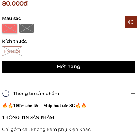
80.000₫
Màu sắc
Kích thước
Freesize
Hết hàng
Thông tin sản phẩm
🔥🔥𝟏𝟎𝟎% 𝐜𝐡𝐞 𝐭𝐞̂𝐧 - 𝐒𝐡𝐢𝐩 𝐡𝐨𝐚̉ 𝐭𝐨̂́𝐜 𝐒𝐆🔥🔥
𝐓𝐇Ô𝐍𝐆 𝐓𝐈𝐍 𝐒Ả𝐍 𝐏𝐇Ẩ𝐌
Chỉ gồm cài, không kèm phụ kiện khác