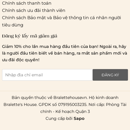
Hồ Chí Minh:
Chính sách thanh toán
Chính sách ưu đãi thành viên
Hà Nội và các tỉnh thành khá
Chính sách Bảo mật và Bảo vệ thông tin cá nhân người
tiêu dùng
Đăng ký lấy mã giảm giá
Lưu ý chung về chính sách vận chuyển
Giảm 10% cho lần mua hàng đầu tiên của bạn! Ngoài ra, hãy
1 triệu đồng
là người đầu tiên biết về bán hàng, ra mắt sản phẩm mới và
giao hàng trong ngày
Bralettehousevn
hỗ trợ
ưu đãi độc quyền!
chi phí vận chuyển là 20.000
giao hàng tiêu chuẩn
miễn phí ship
ĐĂNG KÝ
toàn quốc
.
Bản quyền thuộc về Bralettehousevn. Hộ kinh doanh
Bralette's House. GPDK số 079195003235. Nơi cấp: Phòng Tài
chính - Kế hoạch Quận 3
Cung cấp bởi
Sapo