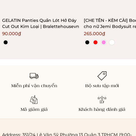
GELATIN Panties Quần Lót Hở Đáy
[CHE TÊN - KÈM CÀI] Bo
Cut Out Kim Loại | Bralettehousevn
cho nữ Jemi Bodysuit r
không gọng không mú
90.000₫
265.000₫
Bralettehousevn
Miễn phí vận chuyển
Bộ sưu tập mới
Mã giảm giá
Khách hàng đánh giá
Address: 351/24 Lê Văn Sỹ Phường 13 Quận 3 TPHCM (9:00-