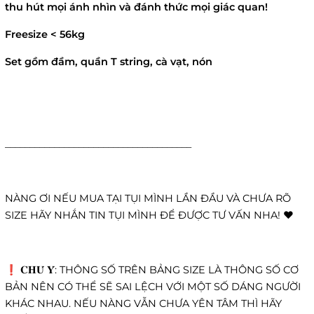
thu hút mọi ánh nhìn và đánh thức mọi giác quan!
Freesize < 56kg
Set gồm đầm, quần T string, cà vạt, nón
______________________________________
NÀNG ƠI NẾU MUA TẠI TỤI MÌNH LẦN ĐẦU VÀ CHƯA RÕ
SIZE HÃY NHẮN TIN TỤI MÌNH ĐỂ ĐƯỢC TƯ VẤN NHA! ❤️
❗️ 𝐂𝐇𝐔́ 𝐘́: THÔNG SỐ TRÊN BẢNG SIZE LÀ THÔNG SỐ CƠ
BẢN NÊN CÓ THỂ SẼ SAI LỆCH VỚI MỘT SỐ DÁNG NGƯỜI
KHÁC NHAU. NẾU NÀNG VẪN CHƯA YÊN TÂM THÌ HÃY