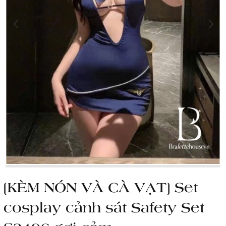
[KÈM NÓN VÀ CÀ VẠT] Set
cosplay cảnh sát Safety Set