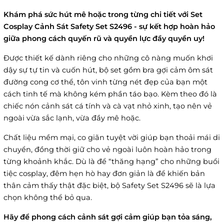
Khám phá sức hút mê hoặc trong từng chi tiết với Set
Cosplay Cảnh Sát Safety Set S2496 - sự kết hợp hoàn hảo
giữa phong cách quyến rũ và quyền lực đầy quyền uy!
Được thiết kế dành riêng cho những cô nàng muốn khơi
dậy sự tự tin và cuốn hút, bộ set gồm bra gợi cảm ôm sát
đường cong cơ thể, tôn vinh từng nét đẹp của bạn một
cách tinh tế mà không kém phần táo bạo. Kèm theo đó là
chiếc nón cảnh sát cá tính và cà vạt nhỏ xinh, tạo nên vẻ
ngoài vừa sắc lạnh, vừa đầy mê hoặc.
Chất liệu mềm mại, co giãn tuyệt vời giúp bạn thoải mái di
chuyển, đồng thời giữ cho vẻ ngoài luôn hoàn hảo trong
từng khoảnh khắc. Dù là để “thăng hạng” cho những buổi
tiệc cosplay, đêm hẹn hò hay đơn giản là để khiến bản
thân cảm thấy thật đặc biệt, bộ Safety Set S2496 sẽ là lựa
chọn không thể bỏ qua.
Hãy để phong cách cảnh sát gợi cảm giúp bạn tỏa sáng,