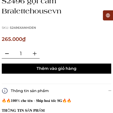
S2496 gợi cảm
Bralettehousevn
SKU:
S2496XANHDEN
265.000₫
Thêm vào giỏ hàng
Thông tin sản phẩm
🔥🔥𝟏𝟎𝟎% 𝐜𝐡𝐞 𝐭𝐞̂𝐧 - 𝐒𝐡𝐢𝐩 𝐡𝐨𝐚̉ 𝐭𝐨̂́𝐜 𝐒𝐆🔥🔥
𝐓𝐇Ô𝐍𝐆 𝐓𝐈𝐍 𝐒Ả𝐍 𝐏𝐇Ẩ𝐌