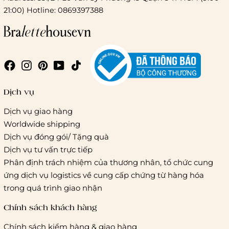
21:00) Hotline: 0869397388
Chi phí giao hàng
Giao hàng trong ngày (hoả tốc)
Dịch vụ
Dịch vụ giao hàng
Worldwide shipping
Giao hàng tiêu chuẩn:
Dịch vụ đóng gói/ Tặng quà
Hồ Chí Minh:
Áp dụng theo bảng giá cước của ĐVVC
Dịch vụ tư vấn trực tiếp
Vietelpost/ Giaohangtietkiem và 1 số đối tác vận chuyển
Phân định trách nhiệm của thương nhân, tổ chức cung
khác
ứng dịch vụ logistics về cung cấp chứng từ hàng hóa
Hà Nội và các tỉnh thành khác:
Áp dụng theo bảng giá
trong quá trình giao nhận
cước của ĐVVC Vietelpost/ Giaohangtietkiem... và 1 số đối
tác vận chuyển khác
Chính sách khách hàng
Chính sách kiểm hàng & giao hàng