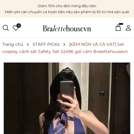
Giảm 10% cho đơn hàng đầu tiên
Miễn phí vận chuyển và hoàn tiền nếu sản phẩm bị lỗi từ nhà sản xuất
0
Trang chủ
STAFF PICKs
[KÈM NÓN VÀ CÀ VẠT] Set
cosplay cảnh sát Safety Set S2496 gợi cảm Bralettehousevn