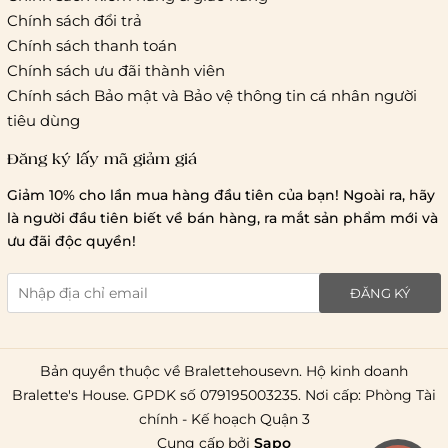
Thời gian giao hàng
Chính sách đổi trả
Hồ Chí Minh:
Chính sách thanh toán
Chính sách ưu đãi thành viên
Hà Nội và các tỉnh thành khá
Chính sách Bảo mật và Bảo vệ thông tin cá nhân người
tiêu dùng
Đăng ký lấy mã giảm giá
Lưu ý chung về chính sách vận chuyển
Giảm 10% cho lần mua hàng đầu tiên của bạn! Ngoài ra, hãy
1 triệu đồng
là người đầu tiên biết về bán hàng, ra mắt sản phẩm mới và
giao hàng trong ngày
Bralettehousevn
hỗ trợ
ưu đãi độc quyền!
chi phí vận chuyển là 20.000
giao hàng tiêu chuẩn
miễn phí ship
ĐĂNG KÝ
toàn quốc
.
Bản quyền thuộc về Bralettehousevn. Hộ kinh doanh
Bralette's House. GPDK số 079195003235. Nơi cấp: Phòng Tài
chính - Kế hoạch Quận 3
Cung cấp bởi
Sapo