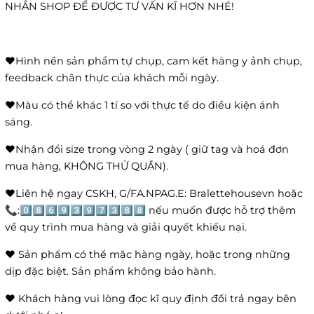
NHẮN SHOP ĐỂ ĐƯỢC TƯ VẤN KĨ HƠN NHÉ!
❤️Hình nền sản phẩm tự chụp, cam kết hàng y ảnh chụp,
feedback chân thực của khách mỗi ngày.
❤️Màu có thể khác 1 tí so với thực tế do điều kiện ánh
sáng.
❤️Nhận đổi size trong vòng 2 ngày ( giữ tag và hoá đơn
mua hàng, KHÔNG THỬ QUẦN).
❤️Liên hệ ngay CSKH, G/FA.NPAG.E: Bralettehousevn hoặc
📞:0️⃣8️⃣6️⃣9️⃣3️⃣9️⃣7️⃣3️⃣8️⃣8️⃣ nếu muốn được hỗ trợ thêm
về quy trình mua hàng và giải quyết khiếu nại.
❤️ Sản phẩm có thể mặc hàng ngày, hoặc trong những
dịp đặc biệt. Sản phẩm không bảo hành.
❤️ Khách hàng vui lòng đọc kĩ quy định đổi trả ngay bên