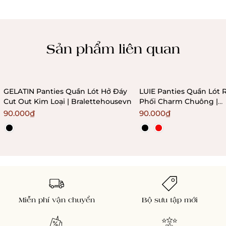
Chính sách kiểm hàng
Sản phẩm liên quan
GELATIN Panties Quần Lót Hở Đáy
LUIE Panties Quần Lót 
Cut Out Kim Loại | Bralettehousevn
Phối Charm Chuông |
Bralettehousevn
90.000₫
90.000₫
Miễn phí vận chuyển
Bộ sưu tập mới