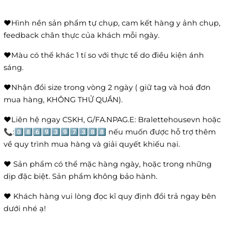
❤️Hình nền sản phẩm tự chụp, cam kết hàng y ảnh chụp,
feedback chân thực của khách mỗi ngày.
❤️Màu có thể khác 1 tí so với thực tế do điều kiện ánh
sáng.
❤️Nhận đổi size trong vòng 2 ngày ( giữ tag và hoá đơn
mua hàng, KHÔNG THỬ QUẦN).
❤️Liên hệ ngay CSKH, G/FA.NPAG.E: Bralettehousevn hoặc
📞:0️⃣8️⃣6️⃣9️⃣3️⃣9️⃣7️⃣3️⃣8️⃣8️⃣ nếu muốn được hỗ trợ thêm
về quy trình mua hàng và giải quyết khiếu nại.
❤️ Sản phẩm có thể mặc hàng ngày, hoặc trong những
dịp đặc biệt. Sản phẩm không bảo hành.
❤️ Khách hàng vui lòng đọc kĩ quy định đổi trả ngay bên
dưới nhé ạ!