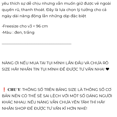
yêu thích sự dễ chịu nhưng vẫn muốn giữ được vẻ ngoài
quyến rũ, thanh thoát. Đây là lựa chọn lý tưởng cho cả
ngày dài năng động lẫn những dịp đặc biệt
•Freesize cho v3 < 96 cm
•Màu : đen, trắng
______________________________________
NÀNG ƠI NẾU MUA TẠI TỤI MÌNH LẦN ĐẦU VÀ CHƯA RÕ
SIZE HÃY NHẮN TIN TỤI MÌNH ĐỂ ĐƯỢC TƯ VẤN NHA! ❤️
❗️ 𝐂𝐇𝐔́ 𝐘́: THÔNG SỐ TRÊN BẢNG SIZE LÀ THÔNG SỐ CƠ
BẢN NÊN CÓ THỂ SẼ SAI LỆCH VỚI MỘT SỐ DÁNG NGƯỜI
KHÁC NHAU. NẾU NÀNG VẪN CHƯA YÊN TÂM THÌ HÃY
NHẮN SHOP ĐỂ ĐƯỢC TƯ VẤN KĨ HƠN NHÉ!