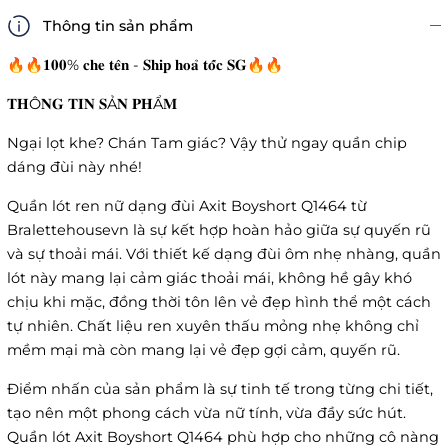
Thông tin sản phẩm
🔥🔥𝟏𝟎𝟎% 𝐜𝐡𝐞 𝐭𝐞̂𝐧 - 𝐒𝐡𝐢𝐩 𝐡𝐨𝐚̉ 𝐭𝐨̂́𝐜 𝐒𝐆🔥🔥
𝐓𝐇Ô𝐍𝐆 𝐓𝐈𝐍 𝐒Ả𝐍 𝐏𝐇Ẩ𝐌
Ngại lọt khe? Chán Tam giác? Vậy thử ngay quần chip
dáng đùi này nhé!
Quần lót ren nữ dạng đùi Axit Boyshort Q1464 từ
Bralettehousevn là sự kết hợp hoàn hảo giữa sự quyến rũ
và sự thoải mái. Với thiết kế dạng đùi ôm nhẹ nhàng, quần
lót này mang lại cảm giác thoải mái, không hề gây khó
chịu khi mặc, đồng thời tôn lên vẻ đẹp hình thể một cách
tự nhiên. Chất liệu ren xuyên thấu mỏng nhẹ không chỉ
mềm mại mà còn mang lại vẻ đẹp gợi cảm, quyến rũ.
Điểm nhấn của sản phẩm là sự tinh tế trong từng chi tiết,
tạo nên một phong cách vừa nữ tính, vừa đầy sức hút.
Quần lót Axit Boyshort Q1464 phù hợp cho những cô nàng