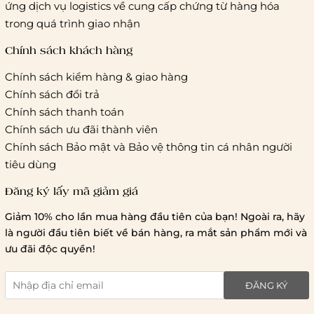
ứng dịch vụ logistics về cung cấp chứng từ hàng hóa
Hà Nội và các tỉnh thành khác:
Áp dụng theo bảng giá
trong quá trình giao nhận
cước của ĐVVC Vietelpost/ Giaohangtietkiem... và 1 số đối
tác vận chuyển khác
Chính sách khách hàng
Chính sách kiểm hàng & giao hàng
Thời gian giao hàng
Chính sách đổi trả
Hồ Chí Minh:
Chính sách thanh toán
Chính sách ưu đãi thành viên
Hà Nội và các tỉnh thành khá
Chính sách Bảo mật và Bảo vệ thông tin cá nhân người
tiêu dùng
Đăng ký lấy mã giảm giá
Lưu ý chung về chính sách vận chuyển
Giảm 10% cho lần mua hàng đầu tiên của bạn! Ngoài ra, hãy
1 triệu đồng
là người đầu tiên biết về bán hàng, ra mắt sản phẩm mới và
giao hàng trong ngày
Bralettehousevn
hỗ trợ
ưu đãi độc quyền!
chi phí vận chuyển là 20.000
giao hàng tiêu chuẩn
miễn phí ship
ĐĂNG KÝ
toàn quốc
.