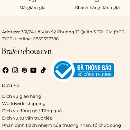
Mã giảm giá
Khách hàng đánh giá
Address: 351/24 Lê Văn Sỹ Phường 13 Quận 3 TPHCM (9:00-
21:00) Hotline: 0869397388
Chi phí giao hàng
Giao hàng trong ngày (hoả tốc)
Dịch vụ
Dịch vụ giao hàng
Worldwide shipping
Giao hàng tiêu chuẩn:
Dịch vụ đóng gói/ Tặng quà
Hồ Chí Minh:
Áp dụng theo bảng giá cước của ĐVVC
Dịch vụ tư vấn trực tiếp
Vietelpost/ Giaohangtietkiem và 1 số đối tác vận chuyển
Phân định trách nhiệm của thương nhân, tổ chức cung
khác