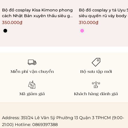
Bộ đồ cosplay Kisa Kimono phong
Bộ đồ cosplay y tá Uyu 
cách Nhật Bản xuyên thấu siêu gợi
siêu quyến rũ váy body
cảm quyến rũ Bralettehousevn
dáng kèm phụ kiện
350.000₫
310.000₫
Bralettehousevn
Miễn phí vận chuyển
Bộ sưu tập mới
Mã giảm giá
Khách hàng đánh giá
Address: 351/24 Lê Văn Sỹ Phường 13 Quận 3 TPHCM (9:00-
21:00) Hotline: 0869397388
Chi phí giao hàng