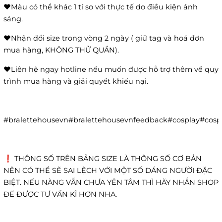
❤️Màu có thể khác 1 tí so với thực tế do điều kiện ánh
sáng.
❤️Nhận đổi size trong vòng 2 ngày ( giữ tag và hoá đơn
mua hàng, KHÔNG THỬ QUẦN).
❤️Liên hệ ngay hotline nếu muốn được hỗ trợ thêm về quy
trình mua hàng và giải quyết khiếu nại.
#bralettehousevn#bralettehousevnfeedback#cosplay#co
❗️ THÔNG SỐ TRÊN BẢNG SIZE LÀ THÔNG SỐ CƠ BẢN
NÊN CÓ THỂ SẼ SAI LỆCH VỚI MỘT SỐ DÁNG NGƯỜI ĐẶC
BIỆT. NẾU NÀNG VẪN CHƯA YÊN TÂM THÌ HÃY NHẮN SHOP
ĐỂ ĐƯỢC TƯ VẤN KĨ HƠN NHA.