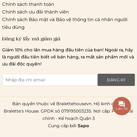
Hồ Chí Minh:
Chính sách thanh toán
Chính sách ưu đãi thành viên
Hà Nội và các tỉnh thành khá
Chính sách Bảo mật và Bảo vệ thông tin cá nhân người
tiêu dùng
Đăng ký lấy mã giảm giá
Lưu ý chung về chính sách vận chuyển
Giảm 10% cho lần mua hàng đầu tiên của bạn! Ngoài ra, hãy
1 triệu đồng
là người đầu tiên biết về bán hàng, ra mắt sản phẩm mới và
giao hàng trong ngày
Bralettehousevn
hỗ trợ
ưu đãi độc quyền!
chi phí vận chuyển là 20.000
giao hàng tiêu chuẩn
miễn phí ship
ĐĂNG KÝ
toàn quốc
.
Bản quyền thuộc về Bralettehousevn. Hộ kinh doanh
Liên hệ
Bralette's House. GPDK số 079195003235. Nơi cấp: Phòng Tài
chính - Kế hoạch Quận 3
Cung cấp bởi
Sapo