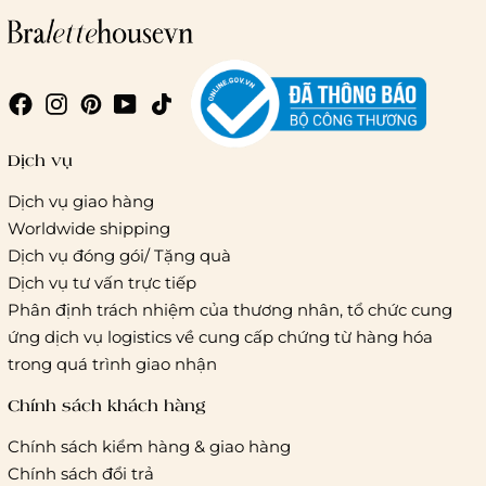
Giao hàng trong ngày (hoả tốc)
Dịch vụ
Dịch vụ giao hàng
Worldwide shipping
Giao hàng tiêu chuẩn:
Dịch vụ đóng gói/ Tặng quà
Hồ Chí Minh:
Áp dụng theo bảng giá cước của ĐVVC
Dịch vụ tư vấn trực tiếp
Vietelpost/ Giaohangtietkiem và 1 số đối tác vận chuyển
Phân định trách nhiệm của thương nhân, tổ chức cung
khác
ứng dịch vụ logistics về cung cấp chứng từ hàng hóa
Hà Nội và các tỉnh thành khác:
Áp dụng theo bảng giá
trong quá trình giao nhận
cước của ĐVVC Vietelpost/ Giaohangtietkiem... và 1 số đối
tác vận chuyển khác
Chính sách khách hàng
Chính sách kiểm hàng & giao hàng
Thời gian giao hàng
Chính sách đổi trả