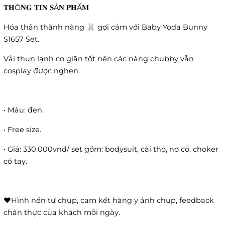
𝐓𝐇Ô𝐍𝐆 𝐓𝐈𝐍 𝐒Ả𝐍 𝐏𝐇Ẩ𝐌
Hóa thân thành nàng 🐰 gợi cảm với Baby Yoda Bunny
S1657 Set.
Vải thun lạnh co giãn tốt nên các nàng chubby vẫn
cosplay được nghen.
• Màu: đen.
• Free size.
• Giá: 330.000vnđ/ set gồm: bodysuit, cài thỏ, nơ cổ, choker
cổ tay.
❤️Hình nền tự chụp, cam kết hàng y ảnh chụp, feedback
chân thực của khách mỗi ngày.