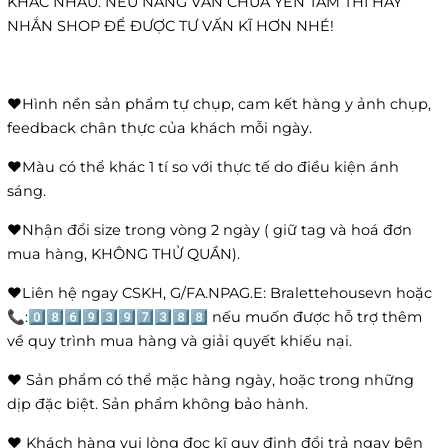
KHÁC NHAU. NẾU NÀNG VẪN CHƯA YÊN TÂM THÌ HÃY
NHẮN SHOP ĐỂ ĐƯỢC TƯ VẤN KĨ HƠN NHÉ!
❤️Hình nền sản phẩm tự chụp, cam kết hàng y ảnh chụp,
feedback chân thực của khách mỗi ngày.
❤️Màu có thể khác 1 tí so với thực tế do điều kiện ánh
sáng.
❤️Nhận đổi size trong vòng 2 ngày ( giữ tag và hoá đơn
mua hàng, KHÔNG THỬ QUẦN).
❤️Liên hệ ngay CSKH, G/FA.NPAG.E: Bralettehousevn hoặc
📞:0️⃣8️⃣6️⃣9️⃣3️⃣9️⃣7️⃣3️⃣8️⃣8️⃣ nếu muốn được hỗ trợ thêm
về quy trình mua hàng và giải quyết khiếu nại.
❤️ Sản phẩm có thể mặc hàng ngày, hoặc trong những
dịp đặc biệt. Sản phẩm không bảo hành.
❤️ Khách hàng vui lòng đọc kĩ quy định đổi trả ngay bên