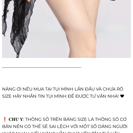
______________________________________
NÀNG ƠI NẾU MUA TẠI TỤI MÌNH LẦN ĐẦU VÀ CHƯA RÕ
SIZE HÃY NHẮN TIN TỤI MÌNH ĐỂ ĐƯỢC TƯ VẤN NHA! ❤️
❗️ 𝐂𝐇𝐔́ 𝐘́: THÔNG SỐ TRÊN BẢNG SIZE LÀ THÔNG SỐ CƠ
BẢN NÊN CÓ THỂ SẼ SAI LỆCH VỚI MỘT SỐ DÁNG NGƯỜI