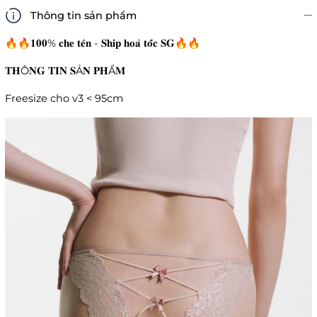
Thông tin sản phẩm
🔥🔥𝟏𝟎𝟎% 𝐜𝐡𝐞 𝐭𝐞̂𝐧 - 𝐒𝐡𝐢𝐩 𝐡𝐨𝐚̉ 𝐭𝐨̂́𝐜 𝐒𝐆🔥🔥
𝐓𝐇Ô𝐍𝐆 𝐓𝐈𝐍 𝐒Ả𝐍 𝐏𝐇Ẩ𝐌
Freesize cho v3 < 95cm