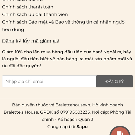
Hồ Chí Minh:
Chính sách thanh toán
Chính sách ưu đãi thành viên
Hà Nội và các tỉnh thành khá
Chính sách Bảo mật và Bảo vệ thông tin cá nhân người
tiêu dùng
Đăng ký lấy mã giảm giá
Lưu ý chung về chính sách vận chuyển
Giảm 10% cho lần mua hàng đầu tiên của bạn! Ngoài ra, hãy
1 triệu đồng
là người đầu tiên biết về bán hàng, ra mắt sản phẩm mới và
giao hàng trong ngày
Bralettehousevn
hỗ trợ
ưu đãi độc quyền!
chi phí vận chuyển là 20.000
giao hàng tiêu chuẩn
miễn phí ship
ĐĂNG KÝ
toàn quốc
.
Bản quyền thuộc về Bralettehousevn. Hộ kinh doanh
Bralette's House. GPDK số 079195003235. Nơi cấp: Phòng Tài
chính - Kế hoạch Quận 3
Cung cấp bởi
Sapo