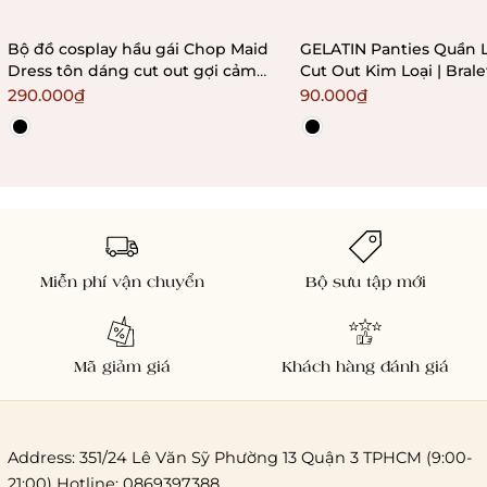
Bộ đồ cosplay hầu gái Chop Maid
GELATIN Panties Quần 
Dress tôn dáng cut out gợi cảm
Cut Out Kim Loại | Bral
Bralettehousevn
290.000₫
90.000₫
Miễn phí vận chuyển
Bộ sưu tập mới
Mã giảm giá
Khách hàng đánh giá
Address: 351/24 Lê Văn Sỹ Phường 13 Quận 3 TPHCM (9:00-
21:00) Hotline: 0869397388