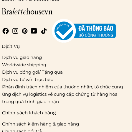
Chi phí giao hàng
Giao hàng trong ngày (hoả tốc)
Dịch vụ
Dịch vụ giao hàng
Worldwide shipping
Giao hàng tiêu chuẩn:
Dịch vụ đóng gói/ Tặng quà
Hồ Chí Minh:
Áp dụng theo bảng giá cước của ĐVVC
Dịch vụ tư vấn trực tiếp
Vietelpost/ Giaohangtietkiem và 1 số đối tác vận chuyển
Phân định trách nhiệm của thương nhân, tổ chức cung
khác
ứng dịch vụ logistics về cung cấp chứng từ hàng hóa
Hà Nội và các tỉnh thành khác:
Áp dụng theo bảng giá
trong quá trình giao nhận
cước của ĐVVC Vietelpost/ Giaohangtietkiem... và 1 số đối
tác vận chuyển khác
Chính sách khách hàng
Chính sách kiểm hàng & giao hàng
Thời gian giao hàng
Chính sách đổi trả