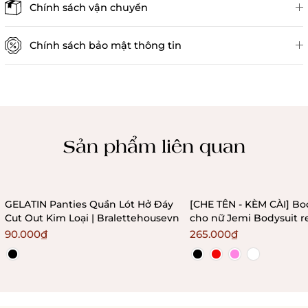
Chính sách vận chuyển
Chính sách bảo mật thông tin
Chính sách kiểm hàng
Sản phẩm liên quan
GELATIN Panties Quần Lót Hở Đáy
[CHE TÊN - KÈM CÀI] Bo
Cut Out Kim Loại | Bralettehousevn
cho nữ Jemi Bodysuit r
không gọng không mú
90.000₫
265.000₫
Bralettehousevn