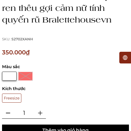
ren thêu gợi cảm nữ tính
quyến rũ Bralettehousevn
SKU:
S2702XANH
350.000₫
Màu sắc
Kích thước
Freesize
Thêm vào giỏ hàng