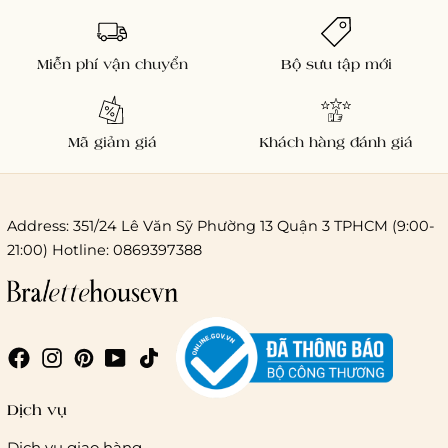
Miễn phí vận chuyển
Bộ sưu tập mới
Mã giảm giá
Khách hàng đánh giá
Address: 351/24 Lê Văn Sỹ Phường 13 Quận 3 TPHCM (9:00-
21:00) Hotline: 0869397388
Chi phí giao hàng
Giao hàng trong ngày (hoả tốc)
Dịch vụ
Dịch vụ giao hàng