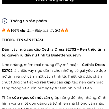
Thông tin sản phẩm
🔥🔥𝟏𝟎𝟎% 𝐜𝐡𝐞 𝐭𝐞̂𝐧 - 𝐒𝐡𝐢𝐩 𝐡𝐨𝐚̉ 𝐭𝐨̂́𝐜 𝐒𝐆🔥🔥
𝐓𝐇Ô𝐍𝐆 𝐓𝐈𝐍 𝐒Ả𝐍 𝐏𝐇Ẩ𝐌
Đầm váy ngủ cao cấp Cethia Dress S2702 – Ren thêu tinh
tế, quyến rũ đầy nữ tính từ Bralettehousevn
Nhẹ nhàng, mềm mại nhưng đầy mê hoặc –
Cethia Dress
S2702
là chiếc váy ngủ dành cho những cô gái yêu vẻ đẹp
nữ tính và gợi cảm một cách tinh tế. Thiết kế được chăm
chút từng chi tiết với
ren thêu cao cấp
, tạo nên cảm giác
sang trọng và cuốn hút ngay từ ánh nhìn đầu tiên.
Phần
cúp ngực có mút sẵn
giúp nâng đỡ nhẹ nhàng, định
hình vòng một gọn gàng và tự nhiên mà không cần mặc