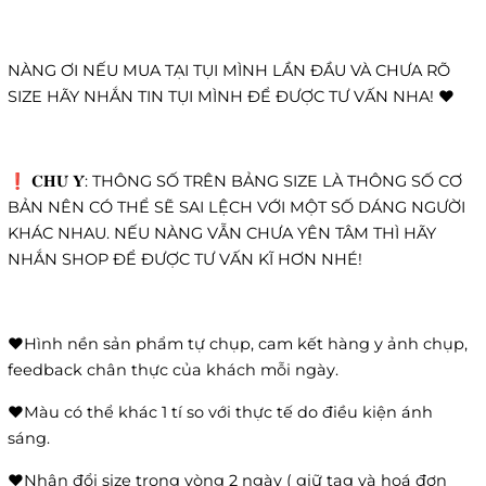
NÀNG ƠI NẾU MUA TẠI TỤI MÌNH LẦN ĐẦU VÀ CHƯA RÕ
SIZE HÃY NHẮN TIN TỤI MÌNH ĐỂ ĐƯỢC TƯ VẤN NHA! ❤️
❗️ 𝐂𝐇𝐔́ 𝐘́: THÔNG SỐ TRÊN BẢNG SIZE LÀ THÔNG SỐ CƠ
BẢN NÊN CÓ THỂ SẼ SAI LỆCH VỚI MỘT SỐ DÁNG NGƯỜI
KHÁC NHAU. NẾU NÀNG VẪN CHƯA YÊN TÂM THÌ HÃY
NHẮN SHOP ĐỂ ĐƯỢC TƯ VẤN KĨ HƠN NHÉ!
❤️Hình nền sản phẩm tự chụp, cam kết hàng y ảnh chụp,
feedback chân thực của khách mỗi ngày.
❤️Màu có thể khác 1 tí so với thực tế do điều kiện ánh
sáng.
❤️Nhận đổi size trong vòng 2 ngày ( giữ tag và hoá đơn