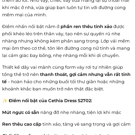
thêm áo lót. Nhờ vậy, chiếc váy vừa mang lại sự thoải mái
khi mặc ở nhà, vừa giúp bạn luôn tự tin với đường cong
mềm mại của mình.
Điểm nhấn nổi bật nằm ở
phần ren thêu tinh xảo
được
phối khéo léo trên thân váy, tạo nên sự quyến rũ nhẹ
nhàng nhưng không kém phần sang trọng. Lớp vải mềm
mại ôm theo cơ thể, tôn lên đường cong nữ tính và mang
lại cảm giác bay bổng, nhẹ nhàng mỗi khi di chuyển.
Thiết kế dây vai mảnh cùng form váy rơi tự nhiên giúp
tổng thể trở nên
thanh thoát, gợi cảm nhưng vẫn rất tinh
tế
– hoàn hảo cho những buổi tối thư giãn hoặc những
khoảnh khắc bạn muốn trở nên thật đặc biệt.
✨
Điểm nổi bật của Cethia Dress S2702:
Mút ngực có sẵn
nâng đỡ nhẹ nhàng, tiện lợi khi mặc
Ren thêu cao cấp
tinh xảo, tăng vẻ sang trọng và gợi cảm