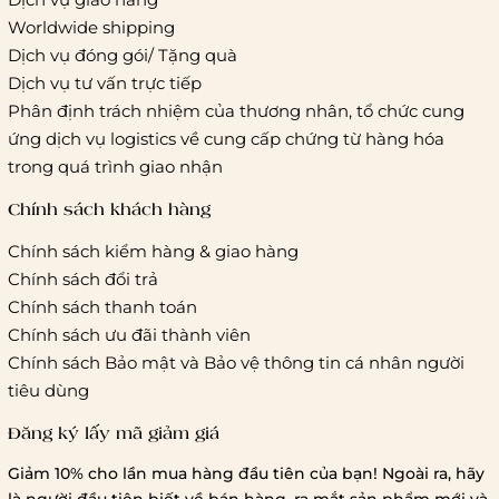
Worldwide shipping
Giao hàng tiêu chuẩn:
Dịch vụ đóng gói/ Tặng quà
Hồ Chí Minh:
Áp dụng theo bảng giá cước của ĐVVC
Dịch vụ tư vấn trực tiếp
Vietelpost/ Giaohangtietkiem và 1 số đối tác vận chuyển
Phân định trách nhiệm của thương nhân, tổ chức cung
khác
ứng dịch vụ logistics về cung cấp chứng từ hàng hóa
Hà Nội và các tỉnh thành khác:
Áp dụng theo bảng giá
trong quá trình giao nhận
cước của ĐVVC Vietelpost/ Giaohangtietkiem... và 1 số đối
tác vận chuyển khác
Chính sách khách hàng
Chính sách kiểm hàng & giao hàng
Thời gian giao hàng
Chính sách đổi trả
Hồ Chí Minh:
Chính sách thanh toán
Chính sách ưu đãi thành viên
Hà Nội và các tỉnh thành khá
Chính sách Bảo mật và Bảo vệ thông tin cá nhân người
tiêu dùng
Đăng ký lấy mã giảm giá
Lưu ý chung về chính sách vận chuyển
Giảm 10% cho lần mua hàng đầu tiên của bạn! Ngoài ra, hãy
1 triệu đồng
là người đầu tiên biết về bán hàng, ra mắt sản phẩm mới và