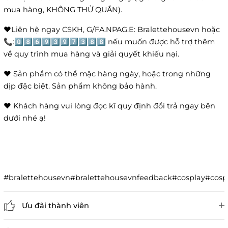
mua hàng, KHÔNG THỬ QUẦN).
❤️Liên hệ ngay CSKH, G/FA.NPAG.E: Bralettehousevn hoặc
📞:0️⃣8️⃣6️⃣9️⃣3️⃣9️⃣7️⃣3️⃣8️⃣8️⃣ nếu muốn được hỗ trợ thêm
về quy trình mua hàng và giải quyết khiếu nại.
❤️ Sản phẩm có thể mặc hàng ngày, hoặc trong những
dịp đặc biệt. Sản phẩm không bảo hành.
❤️ Khách hàng vui lòng đọc kĩ quy định đổi trả ngay bên
dưới nhé ạ!
#bralettehousevn#bralettehousevnfeedback#cosplay#co
Ưu đãi thành viên
Đánh giá sản phẩm