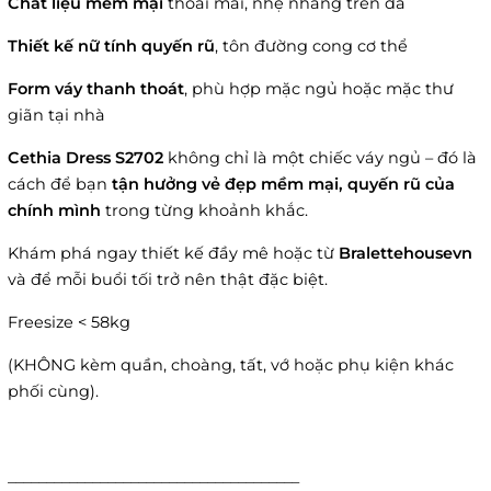
Chất liệu mềm mại
thoải mái, nhẹ nhàng trên da
Thiết kế nữ tính quyến rũ
, tôn đường cong cơ thể
Form váy thanh thoát
, phù hợp mặc ngủ hoặc mặc thư
giãn tại nhà
Cethia Dress S2702
không chỉ là một chiếc váy ngủ – đó là
cách để bạn
tận hưởng vẻ đẹp mềm mại, quyến rũ của
chính mình
trong từng khoảnh khắc.
Khám phá ngay thiết kế đầy mê hoặc từ
Bralettehousevn
và để mỗi buổi tối trở nên thật đặc biệt.
Freesize < 58kg
(KHÔNG kèm quần, choàng, tất, vớ hoặc phụ kiện khác
phối cùng).
______________________________________