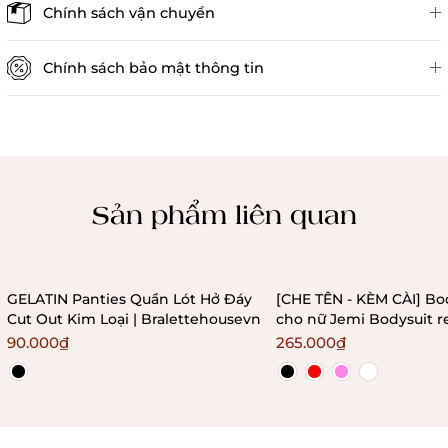
Đánh giá sản phẩm
Chính sách vận chuyển
Chính sách bảo mật thông tin
Chính sách kiểm hàng
Sản phẩm liên quan
GELATIN Panties Quần Lót Hở Đáy
[CHE TÊN - KÈM CÀI] Bo
Cut Out Kim Loại | Bralettehousevn
cho nữ Jemi Bodysuit r
không gọng không mú
90.000₫
265.000₫
Bralettehousevn