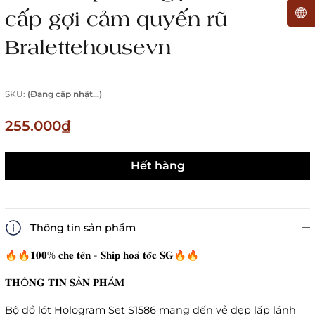
cấp gợi cảm quyến rũ
Bralettehousevn
SKU:
(Đang cập nhật...)
255.000₫
Hết hàng
Thông tin sản phẩm
🔥🔥𝟏𝟎𝟎% 𝐜𝐡𝐞 𝐭𝐞̂𝐧 - 𝐒𝐡𝐢𝐩 𝐡𝐨𝐚̉ 𝐭𝐨̂́𝐜 𝐒𝐆🔥🔥
𝐓𝐇Ô𝐍𝐆 𝐓𝐈𝐍 𝐒Ả𝐍 𝐏𝐇Ẩ𝐌
Bộ đồ lót Hologram Set S1586 mang đến vẻ đẹp lấp lánh