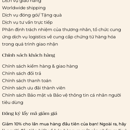
Dịch vụ giao hàng
Worldwide shipping
Giao hàng tiêu chuẩn:
Dịch vụ đóng gói/ Tặng quà
Hồ Chí Minh:
Áp dụng theo bảng giá cước của ĐVVC
Dịch vụ tư vấn trực tiếp
Vietelpost/ Giaohangtietkiem và 1 số đối tác vận chuyển
Phân định trách nhiệm của thương nhân, tổ chức cung
khác
ứng dịch vụ logistics về cung cấp chứng từ hàng hóa
Hà Nội và các tỉnh thành khác:
Áp dụng theo bảng giá
trong quá trình giao nhận
cước của ĐVVC Vietelpost/ Giaohangtietkiem... và 1 số đối
tác vận chuyển khác
Chính sách khách hàng
Chính sách kiểm hàng & giao hàng
Thời gian giao hàng
Chính sách đổi trả
Hồ Chí Minh:
Chính sách thanh toán
Chính sách ưu đãi thành viên
Hà Nội và các tỉnh thành khá
Chính sách Bảo mật và Bảo vệ thông tin cá nhân người
tiêu dùng
Đăng ký lấy mã giảm giá
Lưu ý chung về chính sách vận chuyển
Giảm 10% cho lần mua hàng đầu tiên của bạn! Ngoài ra, hãy
1 triệu đồng