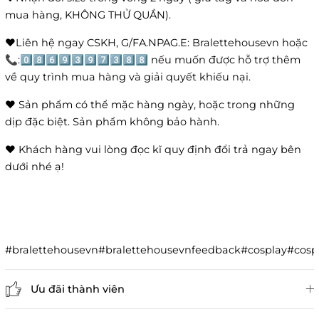
mua hàng, KHÔNG THỬ QUẦN).
❤️Liên hệ ngay CSKH, G/FA.NPAG.E: Bralettehousevn hoặc
📞:0️⃣8️⃣6️⃣9️⃣3️⃣9️⃣7️⃣3️⃣8️⃣8️⃣ nếu muốn được hỗ trợ thêm
về quy trình mua hàng và giải quyết khiếu nại.
❤️ Sản phẩm có thể mặc hàng ngày, hoặc trong những
dịp đặc biệt. Sản phẩm không bảo hành.
❤️ Khách hàng vui lòng đọc kĩ quy định đổi trả ngay bên
dưới nhé ạ!
#bralettehousevn#bralettehousevnfeedback#cosplay#co
Ưu đãi thành viên