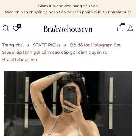
Giảm 10% cho đơn hàng đầu tiên
Miễn phí vận chuyển và hoàn tiền nếu sản phẩm bị lỗi từ nhà sản xuất
0
Trang chủ
STAFF PICKs
Bộ đồ lót Hologram Set
S1586 lấp lánh gợi cảm cao cấp gợi cảm quyến rũ
Bralettehousevn