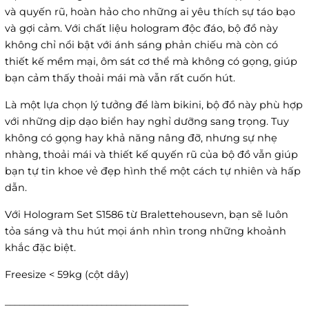
và quyến rũ, hoàn hảo cho những ai yêu thích sự táo bạo
và gợi cảm. Với chất liệu hologram độc đáo, bộ đồ này
không chỉ nổi bật với ánh sáng phản chiếu mà còn có
thiết kế mềm mại, ôm sát cơ thể mà không có gọng, giúp
bạn cảm thấy thoải mái mà vẫn rất cuốn hút.
Là một lựa chọn lý tưởng để làm bikini, bộ đồ này phù hợp
với những dịp dạo biển hay nghỉ dưỡng sang trọng. Tuy
không có gọng hay khả năng nâng đỡ, nhưng sự nhẹ
nhàng, thoải mái và thiết kế quyến rũ của bộ đồ vẫn giúp
bạn tự tin khoe vẻ đẹp hình thể một cách tự nhiên và hấp
dẫn.
Với Hologram Set S1586 từ Bralettehousevn, bạn sẽ luôn
tỏa sáng và thu hút mọi ánh nhìn trong những khoảnh
khắc đặc biệt.
Freesize < 59kg (cột dây)
______________________________________