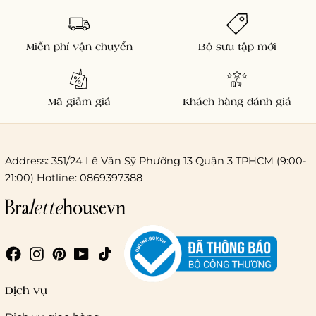
Miễn phí vận chuyển
Bộ sưu tập mới
Mã giảm giá
Khách hàng đánh giá
Address: 351/24 Lê Văn Sỹ Phường 13 Quận 3 TPHCM (9:00-
21:00) Hotline: 0869397388
Chi phí giao hàng
Giao hàng trong ngày (hoả tốc)
Dịch vụ