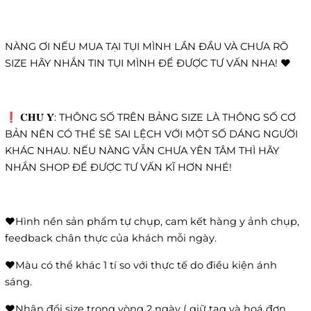
NÀNG ƠI NẾU MUA TẠI TỤI MÌNH LẦN ĐẦU VÀ CHƯA RÕ
SIZE HÃY NHẮN TIN TỤI MÌNH ĐỂ ĐƯỢC TƯ VẤN NHA! ❤️
❗️ 𝐂𝐇𝐔́ 𝐘́: THÔNG SỐ TRÊN BẢNG SIZE LÀ THÔNG SỐ CƠ
BẢN NÊN CÓ THỂ SẼ SAI LỆCH VỚI MỘT SỐ DÁNG NGƯỜI
KHÁC NHAU. NẾU NÀNG VẪN CHƯA YÊN TÂM THÌ HÃY
NHẮN SHOP ĐỂ ĐƯỢC TƯ VẤN KĨ HƠN NHÉ!
❤️Hình nền sản phẩm tự chụp, cam kết hàng y ảnh chụp,
feedback chân thực của khách mỗi ngày.
❤️Màu có thể khác 1 tí so với thực tế do điều kiện ánh
sáng.
❤️Nhận đổi size trong vòng 2 ngày ( giữ tag và hoá đơn