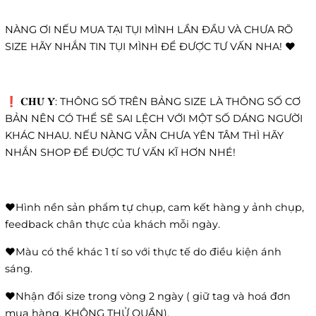
NÀNG ƠI NẾU MUA TẠI TỤI MÌNH LẦN ĐẦU VÀ CHƯA RÕ
SIZE HÃY NHẮN TIN TỤI MÌNH ĐỂ ĐƯỢC TƯ VẤN NHA! ❤️
❗️ 𝐂𝐇𝐔́ 𝐘́: THÔNG SỐ TRÊN BẢNG SIZE LÀ THÔNG SỐ CƠ
BẢN NÊN CÓ THỂ SẼ SAI LỆCH VỚI MỘT SỐ DÁNG NGƯỜI
KHÁC NHAU. NẾU NÀNG VẪN CHƯA YÊN TÂM THÌ HÃY
NHẮN SHOP ĐỂ ĐƯỢC TƯ VẤN KĨ HƠN NHÉ!
❤️Hình nền sản phẩm tự chụp, cam kết hàng y ảnh chụp,
feedback chân thực của khách mỗi ngày.
❤️Màu có thể khác 1 tí so với thực tế do điều kiện ánh
sáng.
❤️Nhận đổi size trong vòng 2 ngày ( giữ tag và hoá đơn
mua hàng, KHÔNG THỬ QUẦN).