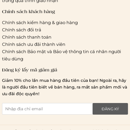
trong quá trình giao nhận
cước của ĐVVC Vietelpost/ Giaohangtietkiem... và 1 số đối
tác vận chuyển khác
Chính sách khách hàng
Chính sách kiểm hàng & giao hàng
Thời gian giao hàng
Chính sách đổi trả
Hồ Chí Minh:
Chính sách thanh toán
Chính sách ưu đãi thành viên
Hà Nội và các tỉnh thành khá
Chính sách Bảo mật và Bảo vệ thông tin cá nhân người
tiêu dùng
Đăng ký lấy mã giảm giá
Lưu ý chung về chính sách vận chuyển
Giảm 10% cho lần mua hàng đầu tiên của bạn! Ngoài ra, hãy
1 triệu đồng
là người đầu tiên biết về bán hàng, ra mắt sản phẩm mới và
giao hàng trong ngày
Bralettehousevn
hỗ trợ
ưu đãi độc quyền!
chi phí vận chuyển là 20.000
giao hàng tiêu chuẩn
miễn phí ship
ĐĂNG KÝ
toàn quốc
.