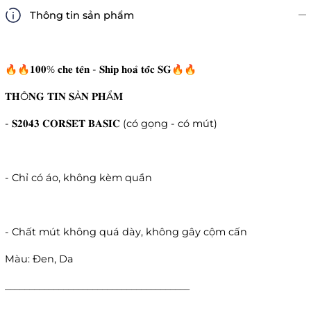
Thông tin sản phẩm
🔥🔥𝟏𝟎𝟎% 𝐜𝐡𝐞 𝐭𝐞̂𝐧 - 𝐒𝐡𝐢𝐩 𝐡𝐨𝐚̉ 𝐭𝐨̂́𝐜 𝐒𝐆🔥🔥
𝐓𝐇Ô𝐍𝐆 𝐓𝐈𝐍 𝐒Ả𝐍 𝐏𝐇Ẩ𝐌
- 𝐒𝟐𝟎𝟒𝟑 𝐂𝐎𝐑𝐒𝐄𝐓 𝐁𝐀𝐒𝐈𝐂 (có gọng - có mút)
- Chỉ có áo, không kèm quần
- Chất mút không quá dày, không gây cộm cấn
Màu: Đen, Da
______________________________________