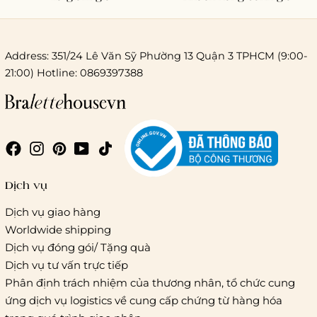
Address: 351/24 Lê Văn Sỹ Phường 13 Quận 3 TPHCM (9:00-
21:00) Hotline: 0869397388
Chi phí giao hàng
Giao hàng trong ngày (hoả tốc)
Dịch vụ
Dịch vụ giao hàng
Worldwide shipping
Giao hàng tiêu chuẩn:
Dịch vụ đóng gói/ Tặng quà
Hồ Chí Minh:
Áp dụng theo bảng giá cước của ĐVVC
Dịch vụ tư vấn trực tiếp
Vietelpost/ Giaohangtietkiem và 1 số đối tác vận chuyển
Phân định trách nhiệm của thương nhân, tổ chức cung
khác
ứng dịch vụ logistics về cung cấp chứng từ hàng hóa
Hà Nội và các tỉnh thành khác:
Áp dụng theo bảng giá