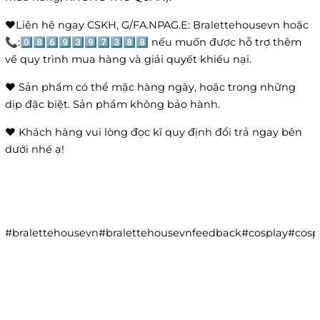
❤️Liên hệ ngay CSKH, G/FA.NPAG.E: Bralettehousevn hoặc
📞:0️⃣8️⃣6️⃣9️⃣3️⃣9️⃣7️⃣3️⃣8️⃣8️⃣ nếu muốn được hỗ trợ thêm
về quy trình mua hàng và giải quyết khiếu nại.
❤️ Sản phẩm có thể mặc hàng ngày, hoặc trong những
dịp đặc biệt. Sản phẩm không bảo hành.
❤️ Khách hàng vui lòng đọc kĩ quy định đổi trả ngay bên
dưới nhé ạ!
#bralettehousevn#bralettehousevnfeedback#cosplay#co