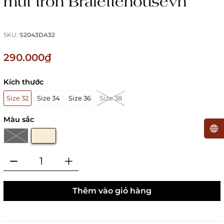
mút trơn Bralettehousevn
SKU:
S2043DA32
290.000₫
Kích thước
Size 32
Size 34
Size 36
Size 38
Màu sắc
Thêm vào giỏ hàng