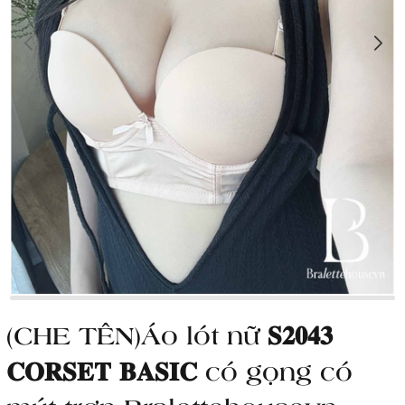
(CHE TÊN)Áo lót nữ 𝐒𝟐𝟎𝟒𝟑
𝐂𝐎𝐑𝐒𝐄𝐓 𝐁𝐀𝐒𝐈𝐂 có gọng có