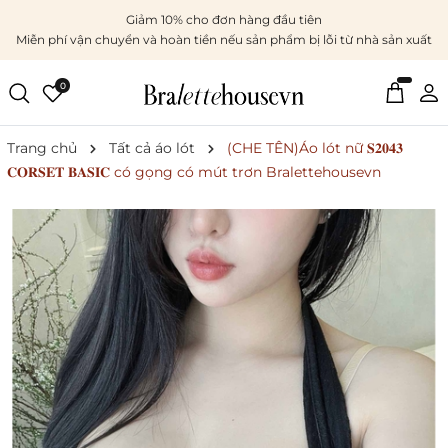
Giảm 10% cho đơn hàng đầu tiên
Miễn phí vận chuyển và hoàn tiền nếu sản phẩm bị lỗi từ nhà sản xuất
0
Trang chủ
Tất cả áo lót
(CHE TÊN)Áo lót nữ 𝐒𝟐𝟎𝟒𝟑
𝐂𝐎𝐑𝐒𝐄𝐓 𝐁𝐀𝐒𝐈𝐂 có gọng có mút trơn Bralettehousevn