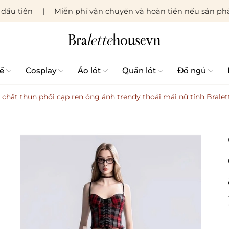
đầu tiên
Miễn phí vận chuyển và hoàn tiền nếu sản phẩ
ề
Cosplay
Áo lót
Quần lót
Đồ ngủ
 chất thun phối cạp ren óng ánh trendy thoải mái nữ tính Brale