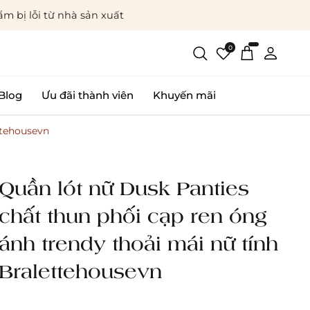
m bị lỗi từ nhà sản xuất
0
Blog
Ưu đãi thành viên
Khuyến mãi
ttehousevn
Quần lót nữ Dusk Panties
chất thun phối cạp ren óng
ánh trendy thoải mái nữ tính
Bralettehousevn