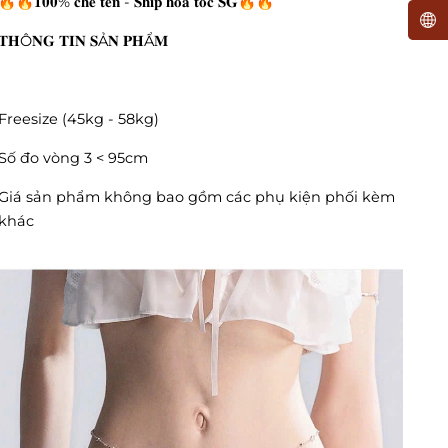
🔥🔥𝟏𝟎𝟎% 𝐜𝐡𝐞 𝐭𝐞̂𝐧 - 𝐒𝐡𝐢𝐩 𝐡𝐨𝐚̉ 𝐭𝐨̂́𝐜 𝐒𝐆🔥🔥
𝐓𝐇Ô𝐍𝐆 𝐓𝐈𝐍 𝐒Ả𝐍 𝐏𝐇Ẩ𝐌
Freesize (45kg - 58kg)
Số đo vòng 3 < 95cm
Giá sản phẩm không bao gồm các phụ kiện phối kèm
khác