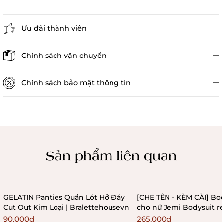
Ưu đãi thành viên
Đánh giá sản phẩm
Chính sách vận chuyển
Chính sách bảo mật thông tin
Chính sách kiểm hàng
Sản phẩm liên quan
GELATIN Panties Quần Lót Hở Đáy
[CHE TÊN - KÈM CÀI] Bo
Cut Out Kim Loại | Bralettehousevn
cho nữ Jemi Bodysuit r
không gọng không mú
90.000₫
265.000₫