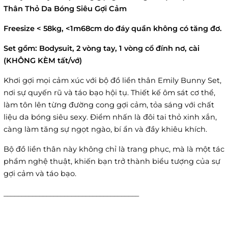
Thân Thỏ Da Bóng Siêu Gợi Cảm
Freesize < 58kg, <1m68cm do đáy quần không có tăng đơ.
Set gồm: Bodysuit, 2 vòng tay, 1 vòng cổ đính nơ, cài
(KHÔNG KÈM tất/vớ)
Khơi gợi mọi cảm xúc với bộ đồ liền thân Emily Bunny Set,
nơi sự quyến rũ và táo bạo hội tụ. Thiết kế ôm sát cơ thể,
làm tôn lên từng đường cong gợi cảm, tỏa sáng với chất
liệu da bóng siêu sexy. Điểm nhấn là đôi tai thỏ xinh xắn,
càng làm tăng sự ngọt ngào, bí ẩn và đầy khiêu khích.
Bộ đồ liền thân này không chỉ là trang phục, mà là một tác
phẩm nghệ thuật, khiến bạn trở thành biểu tượng của sự
gợi cảm và táo bạo.
______________________________________