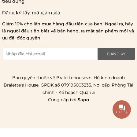
tiêu dùng
Đăng ký lấy mã giảm giá
Lưu ý chung về chính sách vận chuyển
Giảm 10% cho lần mua hàng đầu tiên của bạn! Ngoài ra, hãy
1 triệu đồng
là người đầu tiên biết về bán hàng, ra mắt sản phẩm mới và
giao hàng trong ngày
Bralettehousevn
hỗ trợ
ưu đãi độc quyền!
chi phí vận chuyển là 20.000
giao hàng tiêu chuẩn
miễn phí ship
ĐĂNG KÝ
toàn quốc
.
Bản quyền thuộc về Bralettehousevn. Hộ kinh doanh
Bralette's House. GPDK số 079195003235. Nơi cấp: Phòng Tài
chính - Kế hoạch Quận 3
Cung cấp bởi
Sapo
Liên hệ