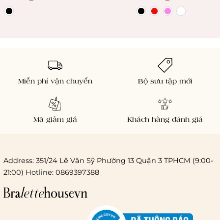
Bralettehousevn
Miễn phí vận chuyển
Bộ sưu tập mới
Mã giảm giá
Khách hàng đánh giá
Address: 351/24 Lê Văn Sỹ Phường 13 Quận 3 TPHCM (9:00-
21:00) Hotline: 0869397388
Chi phí giao hàng