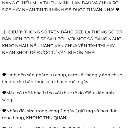
NÀNG ƠI NẾU MUA TẠI TỤI MÌNH LẦN ĐẦU VÀ CHƯA RÕ
SIZE HÃY NHẮN TIN TỤI MÌNH ĐỂ ĐƯỢC TƯ VẤN NHA! ❤️
❗️ 𝐂𝐇𝐔́ 𝐘́: THÔNG SỐ TRÊN BẢNG SIZE LÀ THÔNG SỐ CƠ
BẢN NÊN CÓ THỂ SẼ SAI LỆCH VỚI MỘT SỐ DÁNG NGƯỜI
KHÁC NHAU. NẾU NÀNG VẪN CHƯA YÊN TÂM THÌ HÃY
NHẮN SHOP ĐỂ ĐƯỢC TƯ VẤN KĨ HƠN NHÉ!
❤️Hình nền sản phẩm tự chụp, cam kết hàng y ảnh chụp,
feedback chân thực của khách mỗi ngày.
❤️Màu có thể khác 1 tí so với thực tế do điều kiện ánh
sáng.
❤️Nhận đổi size trong vòng 2 ngày ( giữ tag và hoá đơn
mua hàng, KHÔNG THỬ QUẦN).