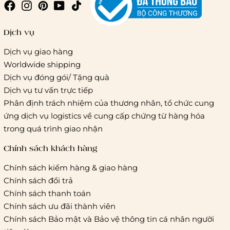
Giao hàng trong ngày (hoả tốc)
Dịch vụ
Dịch vụ giao hàng
Worldwide shipping
Giao hàng tiêu chuẩn:
Dịch vụ đóng gói/ Tặng quà
Hồ Chí Minh:
Áp dụng theo bảng giá cước của ĐVVC
Dịch vụ tư vấn trực tiếp
Vietelpost/ Giaohangtietkiem và 1 số đối tác vận chuyển
Phân định trách nhiệm của thương nhân, tổ chức cung
khác
ứng dịch vụ logistics về cung cấp chứng từ hàng hóa
Hà Nội và các tỉnh thành khác:
Áp dụng theo bảng giá
trong quá trình giao nhận
cước của ĐVVC Vietelpost/ Giaohangtietkiem... và 1 số đối
tác vận chuyển khác
Chính sách khách hàng
Chính sách kiểm hàng & giao hàng
Thời gian giao hàng
Chính sách đổi trả
Hồ Chí Minh:
Chính sách thanh toán
Chính sách ưu đãi thành viên
Hà Nội và các tỉnh thành khá
Chính sách Bảo mật và Bảo vệ thông tin cá nhân người