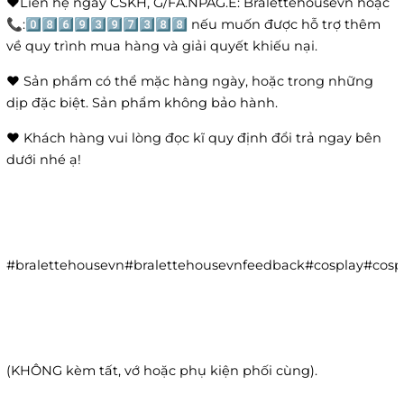
❤️Liên hệ ngay CSKH, G/FA.NPAG.E: Bralettehousevn hoặc
📞:0️⃣8️⃣6️⃣9️⃣3️⃣9️⃣7️⃣3️⃣8️⃣8️⃣ nếu muốn được hỗ trợ thêm
về quy trình mua hàng và giải quyết khiếu nại.
❤️ Sản phẩm có thể mặc hàng ngày, hoặc trong những
dịp đặc biệt. Sản phẩm không bảo hành.
❤️ Khách hàng vui lòng đọc kĩ quy định đổi trả ngay bên
dưới nhé ạ!
#bralettehousevn#bralettehousevnfeedback#cosplay#co
(KHÔNG kèm tất, vớ hoặc phụ kiện phối cùng).