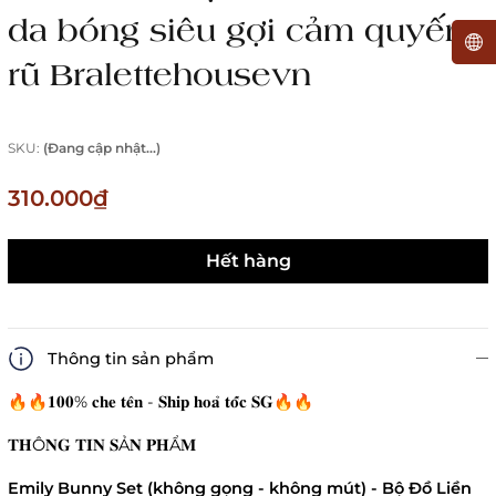
da bóng siêu gợi cảm quyến
rũ Bralettehousevn
SKU:
(Đang cập nhật...)
310.000₫
Hết hàng
Thông tin sản phẩm
🔥🔥𝟏𝟎𝟎% 𝐜𝐡𝐞 𝐭𝐞̂𝐧 - 𝐒𝐡𝐢𝐩 𝐡𝐨𝐚̉ 𝐭𝐨̂́𝐜 𝐒𝐆🔥🔥
𝐓𝐇Ô𝐍𝐆 𝐓𝐈𝐍 𝐒Ả𝐍 𝐏𝐇Ẩ𝐌
Emily Bunny Set (không gọng - không mút) - Bộ Đồ Liền