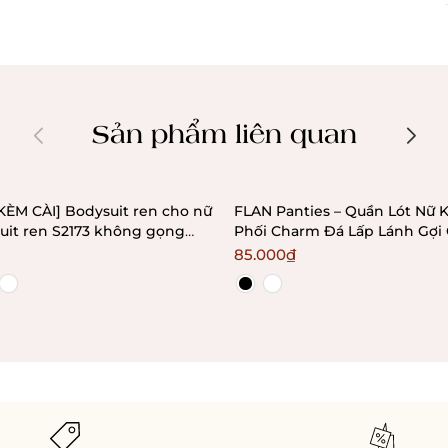
Sản phẩm liên quan
KÈM CÀI] Bodysuit ren cho nữ
FLAN Panties – Quần Lót Nữ
uit ren S2173 không gọng
Phối Charm Đá Lấp Lánh Gợi
Bralettehousevn
Bralettehousevn
85.000₫