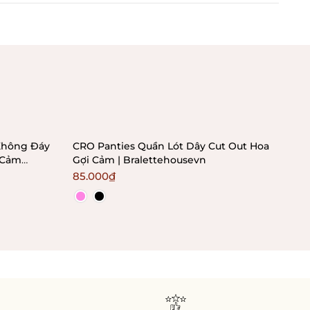
Chính sách kiểm hàng
 Không Đáy
CRO Panties Quần Lót Dây Cut Out Hoa
LUI
 Cảm
Gợi Cảm | Bralettehousevn
Cha
85.000₫
90