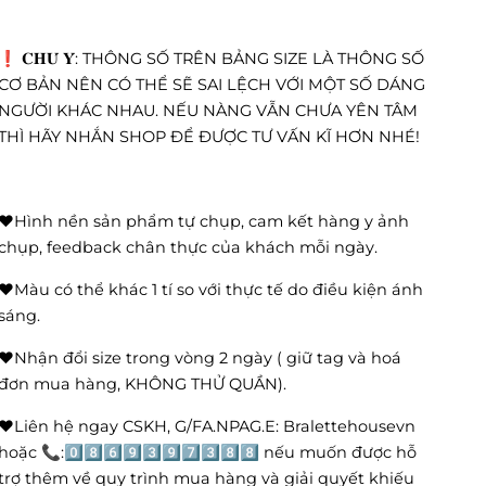
❗️ 𝐂𝐇𝐔́ 𝐘́: THÔNG SỐ TRÊN BẢNG SIZE LÀ THÔNG SỐ
CƠ BẢN NÊN CÓ THỂ SẼ SAI LỆCH VỚI MỘT SỐ DÁNG
NGƯỜI KHÁC NHAU. NẾU NÀNG VẪN CHƯA YÊN TÂM
THÌ HÃY NHẮN SHOP ĐỂ ĐƯỢC TƯ VẤN KĨ HƠN NHÉ!
❤️Hình nền sản phẩm tự chụp, cam kết hàng y ảnh
chụp, feedback chân thực của khách mỗi ngày.
❤️Màu có thể khác 1 tí so với thực tế do điều kiện ánh
sáng.
❤️Nhận đổi size trong vòng 2 ngày ( giữ tag và hoá
đơn mua hàng, KHÔNG THỬ QUẦN).
❤️Liên hệ ngay CSKH, G/FA.NPAG.E: Bralettehousevn
hoặc 📞:0️⃣8️⃣6️⃣9️⃣3️⃣9️⃣7️⃣3️⃣8️⃣8️⃣ nếu muốn được hỗ
trợ thêm về quy trình mua hàng và giải quyết khiếu