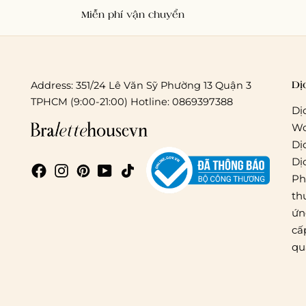
Miễn phí vận chuyển
Dị
Address: 351/24 Lê Văn Sỹ Phường 13 Quận 3
TPHCM (9:00-21:00) Hotline: 0869397388
Dị
Wo
Dị
Dị
Ph
th
ứn
cấ
qu