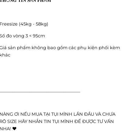
𝐓𝐇Ô𝐍𝐆 𝐓𝐈𝐍 𝐒Ả𝐍 𝐏𝐇Ẩ𝐌
Freesize (45kg - 58kg)
Số đo vòng 3 < 95cm
Giá sản phẩm không bao gồm các phụ kiện phối kèm
khác
______________________________________
NÀNG ƠI NẾU MUA TẠI TỤI MÌNH LẦN ĐẦU VÀ CHƯA
RÕ SIZE HÃY NHẮN TIN TỤI MÌNH ĐỂ ĐƯỢC TƯ VẤN
NHA! ❤️