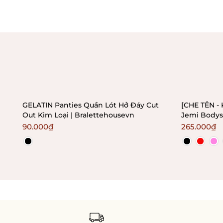
GELATIN Panties Quần Lót Hở Đáy Cut
[CHE TÊN - 
Out Kim Loại | Bralettehousevn
Jemi Bodys
không mút 
90.000₫
265.000₫