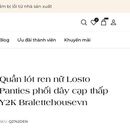
m bị lỗi từ nhà sản xuất
0
Blog
Ưu đãi thành viên
Khuyến mãi
Quần lót ren nữ Losto
Panties phối dây cạp thấp
Y2K Bralettehousevn
SKU:
Q2742DEN