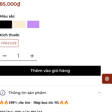
85.000₫
Màu sắc
Kích thước
FREESIZE
Thêm vào giỏ hàng
Thông tin sản phẩm
🔥🔥𝟏𝟎𝟎% 𝐜𝐡𝐞 𝐭𝐞̂𝐧 - 𝐒𝐡𝐢𝐩 𝐡𝐨𝐚̉ 𝐭𝐨̂́𝐜 𝐒𝐆🔥🔥