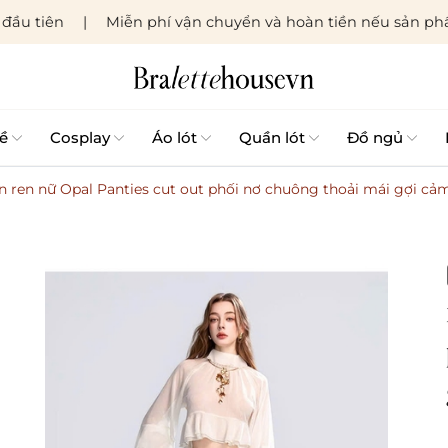
đầu tiên
Miễn phí vận chuyển và hoàn tiền nếu sản phẩ
ề
Cosplay
Áo lót
Quần lót
Đồ ngủ
 ren nữ Opal Panties cut out phối nơ chuông thoải mái gợi cả