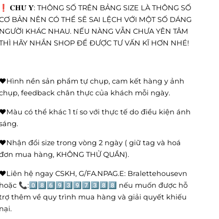
❗️ 𝐂𝐇𝐔́ 𝐘́: THÔNG SỐ TRÊN BẢNG SIZE LÀ THÔNG SỐ
CƠ BẢN NÊN CÓ THỂ SẼ SAI LỆCH VỚI MỘT SỐ DÁNG
NGƯỜI KHÁC NHAU. NẾU NÀNG VẪN CHƯA YÊN TÂM
THÌ HÃY NHẮN SHOP ĐỂ ĐƯỢC TƯ VẤN KĨ HƠN NHÉ!
❤️Hình nền sản phẩm tự chụp, cam kết hàng y ảnh
chụp, feedback chân thực của khách mỗi ngày.
❤️Màu có thể khác 1 tí so với thực tế do điều kiện ánh
sáng.
❤️Nhận đổi size trong vòng 2 ngày ( giữ tag và hoá
đơn mua hàng, KHÔNG THỬ QUẦN).
❤️Liên hệ ngay CSKH, G/FA.NPAG.E: Bralettehousevn
hoặc 📞:0️⃣8️⃣6️⃣9️⃣3️⃣9️⃣7️⃣3️⃣8️⃣8️⃣ nếu muốn được hỗ
trợ thêm về quy trình mua hàng và giải quyết khiếu
nại.