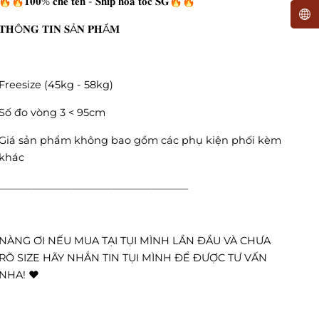
🔥🔥𝟏𝟎𝟎% 𝐜𝐡𝐞 𝐭𝐞̂𝐧 - 𝐒𝐡𝐢𝐩 𝐡𝐨𝐚̉ 𝐭𝐨̂́𝐜 𝐒𝐆🔥🔥
𝐓𝐇Ô𝐍𝐆 𝐓𝐈𝐍 𝐒Ả𝐍 𝐏𝐇Ẩ𝐌
Freesize (45kg - 58kg)
Số đo vòng 3 < 95cm
Giá sản phẩm không bao gồm các phụ kiện phối kèm
khác
______________________________________
NÀNG ƠI NẾU MUA TẠI TỤI MÌNH LẦN ĐẦU VÀ CHƯA
RÕ SIZE HÃY NHẮN TIN TỤI MÌNH ĐỂ ĐƯỢC TƯ VẤN
NHA! ❤️