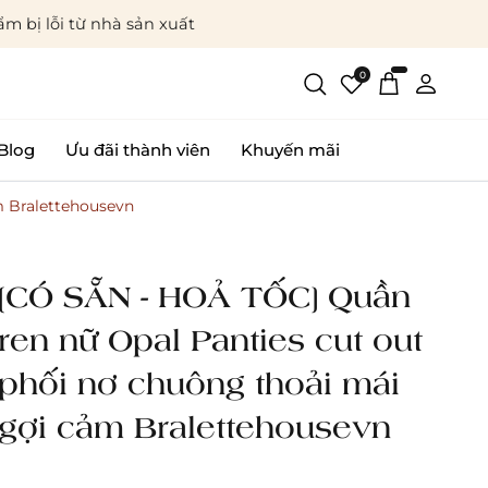
m bị lỗi từ nhà sản xuất
0
Blog
Ưu đãi thành viên
Khuyến mãi
m Bralettehousevn
[CÓ SẴN - HOẢ TỐC] Quần
ren nữ Opal Panties cut out
phối nơ chuông thoải mái
gợi cảm Bralettehousevn