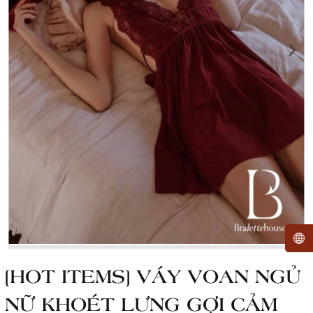
[HOT ITEMS] VÁY VOAN NGỦ
NỮ KHOÉT LƯNG GỢI CẢM