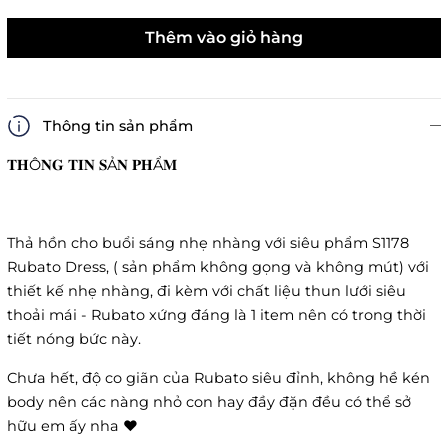
Thêm vào giỏ hàng
Thông tin sản phẩm
𝐓𝐇Ô𝐍𝐆 𝐓𝐈𝐍 𝐒Ả𝐍 𝐏𝐇Ẩ𝐌
Thả hồn cho buổi sáng nhẹ nhàng với siêu phẩm S1178
Rubato Dress, ( sản phẩm không gọng và không mút) với
thiết kế nhẹ nhàng, đi kèm với chất liệu thun lưới siêu
thoải mái - Rubato xứng đáng là 1 item nên có trong thời
tiết nóng bức này.
Chưa hết, độ co giãn của Rubato siêu đỉnh, không hề kén
body nên các nàng nhỏ con hay đầy đặn đều có thể sở
hữu em ấy nha ♥️