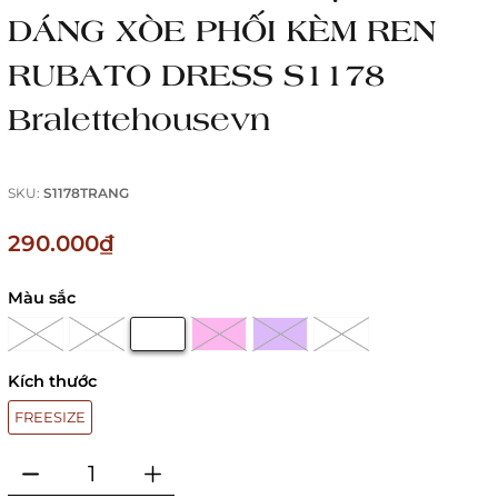
DÁNG XÒE PHỐI KÈM REN
RUBATO DRESS S1178
Bralettehousevn
SKU:
S1178TRANG
290.000₫
Màu sắc
Kích thước
FREESIZE