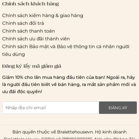
tác vận chuyển khác
Chính sách khách hàng
Chính sách kiểm hàng & giao hàng
Thời gian giao hàng
Chính sách đổi trả
Hồ Chí Minh:
Chính sách thanh toán
Chính sách ưu đãi thành viên
Hà Nội và các tỉnh thành khá
Chính sách Bảo mật và Bảo vệ thông tin cá nhân người
tiêu dùng
Đăng ký lấy mã giảm giá
Lưu ý chung về chính sách vận chuyển
Giảm 10% cho lần mua hàng đầu tiên của bạn! Ngoài ra, hãy
1 triệu đồng
là người đầu tiên biết về bán hàng, ra mắt sản phẩm mới và
giao hàng trong ngày
Bralettehousevn
hỗ trợ
ưu đãi độc quyền!
chi phí vận chuyển là 20.000
giao hàng tiêu chuẩn
miễn phí ship
ĐĂNG KÝ
toàn quốc
.
Bản quyền thuộc về Bralettehousevn. Hộ kinh doanh