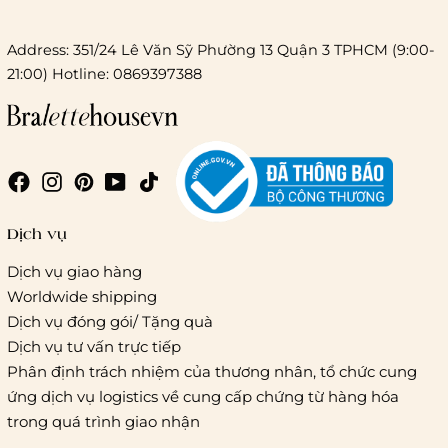
Address: 351/24 Lê Văn Sỹ Phường 13 Quận 3 TPHCM (9:00-
21:00) Hotline: 0869397388
Chi phí giao hàng
Giao hàng trong ngày (hoả tốc)
Dịch vụ
Dịch vụ giao hàng
Worldwide shipping
Giao hàng tiêu chuẩn:
Dịch vụ đóng gói/ Tặng quà
Hồ Chí Minh:
Áp dụng theo bảng giá cước của ĐVVC
Dịch vụ tư vấn trực tiếp
Vietelpost/ Giaohangtietkiem và 1 số đối tác vận chuyển
Phân định trách nhiệm của thương nhân, tổ chức cung
khác
ứng dịch vụ logistics về cung cấp chứng từ hàng hóa
Hà Nội và các tỉnh thành khác:
Áp dụng theo bảng giá
trong quá trình giao nhận
cước của ĐVVC Vietelpost/ Giaohangtietkiem... và 1 số đối