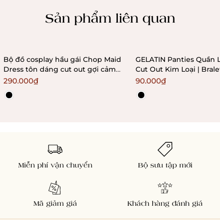
Chính sách kiểm hàng
Sản phẩm liên quan
Bộ đồ cosplay hầu gái Chop Maid
GELATIN Panties Quần 
Dress tôn dáng cut out gợi cảm
Cut Out Kim Loại | Bral
Bralettehousevn
290.000₫
90.000₫
Miễn phí vận chuyển
Bộ sưu tập mới
Mã giảm giá
Khách hàng đánh giá