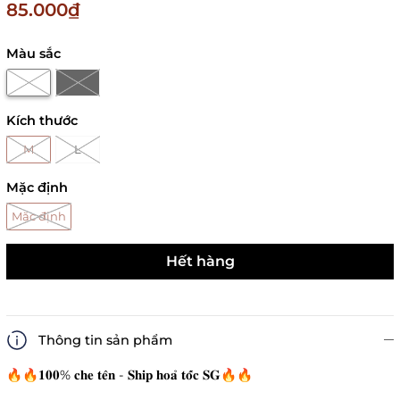
85.000₫
Màu sắc
Kích thước
M
L
Mặc định
Mặc định
Hết hàng
Thông tin sản phẩm
🔥🔥𝟏𝟎𝟎% 𝐜𝐡𝐞 𝐭𝐞̂𝐧 - 𝐒𝐡𝐢𝐩 𝐡𝐨𝐚̉ 𝐭𝐨̂́𝐜 𝐒𝐆🔥🔥