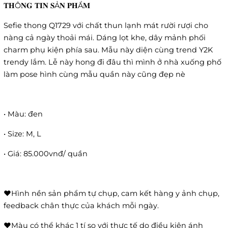
𝐓𝐇Ô𝐍𝐆 𝐓𝐈𝐍 𝐒Ả𝐍 𝐏𝐇Ẩ𝐌
Sefie thong Q1729 với chất thun lạnh mát rười rượi cho
nàng cả ngày thoải mái. Dáng lọt khe, dây mảnh phối
charm phụ kiện phía sau. Mẫu này diện cùng trend Y2K
trendy lắm. Lễ này hong đi đâu thì mình ở nhà xuống phố
làm pose hình cùng mẫu quần này cũng đẹp nè
• Màu: đen
• Size: M, L
• Giá: 85.000vnđ/ quần
❤️Hình nền sản phẩm tự chụp, cam kết hàng y ảnh chụp,
feedback chân thực của khách mỗi ngày.
❤️Màu có thể khác 1 tí so với thực tế do điều kiện ánh