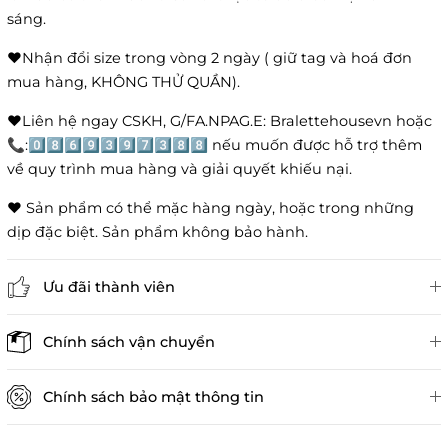
sáng.
❤️Nhận đổi size trong vòng 2 ngày ( giữ tag và hoá đơn
mua hàng, KHÔNG THỬ QUẦN).
❤️Liên hệ ngay CSKH, G/FA.NPAG.E: Bralettehousevn hoặc
📞:0️⃣8️⃣6️⃣9️⃣3️⃣9️⃣7️⃣3️⃣8️⃣8️⃣ nếu muốn được hỗ trợ thêm
về quy trình mua hàng và giải quyết khiếu nại.
❤️ Sản phẩm có thể mặc hàng ngày, hoặc trong những
dịp đặc biệt. Sản phẩm không bảo hành.
Ưu đãi thành viên
Đánh giá sản phẩm
Chính sách vận chuyển
Chính sách bảo mật thông tin