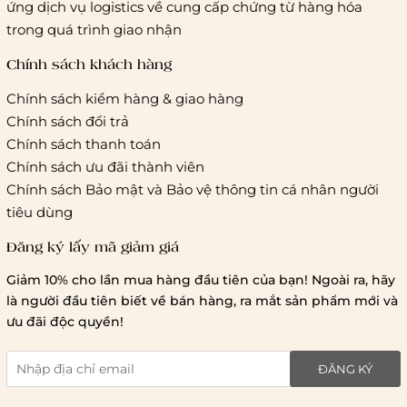
ứng dịch vụ logistics về cung cấp chứng từ hàng hóa
Hà Nội và các tỉnh thành khác:
Áp dụng theo bảng giá
trong quá trình giao nhận
cước của ĐVVC Vietelpost/ Giaohangtietkiem... và 1 số đối
tác vận chuyển khác
Chính sách khách hàng
Chính sách kiểm hàng & giao hàng
Thời gian giao hàng
Chính sách đổi trả
Hồ Chí Minh:
Chính sách thanh toán
Chính sách ưu đãi thành viên
Hà Nội và các tỉnh thành khá
Chính sách Bảo mật và Bảo vệ thông tin cá nhân người
tiêu dùng
Đăng ký lấy mã giảm giá
Lưu ý chung về chính sách vận chuyển
Giảm 10% cho lần mua hàng đầu tiên của bạn! Ngoài ra, hãy
1 triệu đồng
là người đầu tiên biết về bán hàng, ra mắt sản phẩm mới và
giao hàng trong ngày
Bralettehousevn
hỗ trợ
ưu đãi độc quyền!
chi phí vận chuyển là 20.000
giao hàng tiêu chuẩn
miễn phí ship
ĐĂNG KÝ
toàn quốc
.