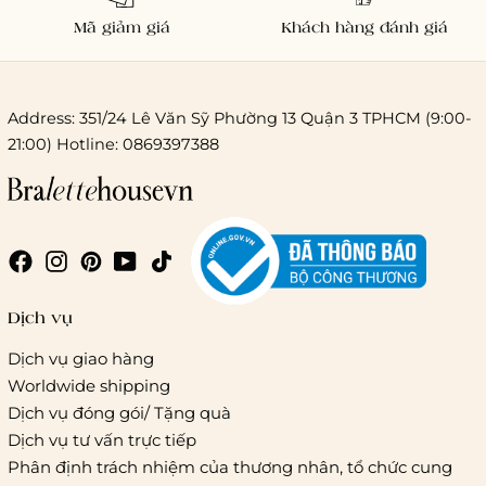
Mã giảm giá
Khách hàng đánh giá
Address: 351/24 Lê Văn Sỹ Phường 13 Quận 3 TPHCM (9:00-
21:00) Hotline: 0869397388
Chi phí giao hàng
Giao hàng trong ngày (hoả tốc)
Dịch vụ
Dịch vụ giao hàng
Worldwide shipping
Giao hàng tiêu chuẩn:
Dịch vụ đóng gói/ Tặng quà
Hồ Chí Minh:
Áp dụng theo bảng giá cước của ĐVVC
Dịch vụ tư vấn trực tiếp
Vietelpost/ Giaohangtietkiem và 1 số đối tác vận chuyển
Phân định trách nhiệm của thương nhân, tổ chức cung
khác