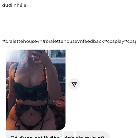
dưới nhé ạ!
#bralettehousevn#bralettehousevnfeedback#cosplay#co