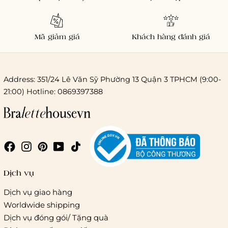
Mã giảm giá
Khách hàng đánh giá
Address: 351/24 Lê Văn Sỹ Phường 13 Quận 3 TPHCM (9:00-
21:00) Hotline: 0869397388
Chi phí giao hàng
Giao hàng trong ngày (hoả tốc)
Dịch vụ
Dịch vụ giao hàng
Worldwide shipping
Giao hàng tiêu chuẩn:
Dịch vụ đóng gói/ Tặng quà
Hồ Chí Minh:
Áp dụng theo bảng giá cước của ĐVVC