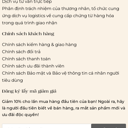
Dịch vụ tư vấn trực tiếp
Vietelpost/ Giaohangtietkiem và 1 số đối tác vận chuyển
Phân định trách nhiệm của thương nhân, tổ chức cung
khác
ứng dịch vụ logistics về cung cấp chứng từ hàng hóa
Hà Nội và các tỉnh thành khác:
Áp dụng theo bảng giá
trong quá trình giao nhận
cước của ĐVVC Vietelpost/ Giaohangtietkiem... và 1 số đối
tác vận chuyển khác
Chính sách khách hàng
Chính sách kiểm hàng & giao hàng
Thời gian giao hàng
Chính sách đổi trả
Hồ Chí Minh:
Chính sách thanh toán
Chính sách ưu đãi thành viên
Hà Nội và các tỉnh thành khá
Chính sách Bảo mật và Bảo vệ thông tin cá nhân người
tiêu dùng
Đăng ký lấy mã giảm giá
Lưu ý chung về chính sách vận chuyển
Giảm 10% cho lần mua hàng đầu tiên của bạn! Ngoài ra, hãy
1 triệu đồng
là người đầu tiên biết về bán hàng, ra mắt sản phẩm mới và
giao hàng trong ngày
Bralettehousevn
hỗ trợ
ưu đãi độc quyền!
chi phí vận chuyển là 20.000
giao hàng tiêu chuẩn
miễn phí ship