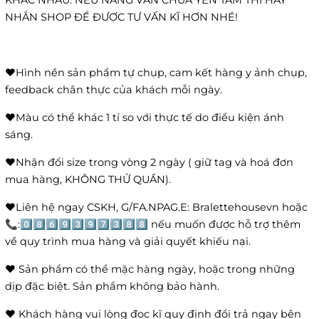
KHÁC NHAU. NẾU NÀNG VẪN CHƯA YÊN TÂM THÌ HÃY
NHẮN SHOP ĐỂ ĐƯỢC TƯ VẤN KĨ HƠN NHÉ!
❤️Hình nền sản phẩm tự chụp, cam kết hàng y ảnh chụp,
feedback chân thực của khách mỗi ngày.
❤️Màu có thể khác 1 tí so với thực tế do điều kiện ánh
sáng.
❤️Nhận đổi size trong vòng 2 ngày ( giữ tag và hoá đơn
mua hàng, KHÔNG THỬ QUẦN).
❤️Liên hệ ngay CSKH, G/FA.NPAG.E: Bralettehousevn hoặc
📞:0️⃣8️⃣6️⃣9️⃣3️⃣9️⃣7️⃣3️⃣8️⃣8️⃣ nếu muốn được hỗ trợ thêm
về quy trình mua hàng và giải quyết khiếu nại.
❤️ Sản phẩm có thể mặc hàng ngày, hoặc trong những
dịp đặc biệt. Sản phẩm không bảo hành.
❤️ Khách hàng vui lòng đọc kĩ quy định đổi trả ngay bên