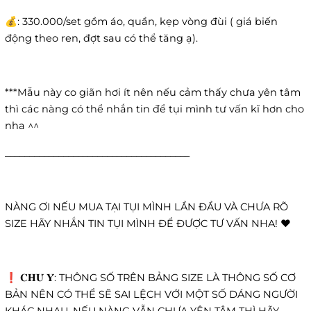
💰: 330.000/set gồm áo, quần, kẹp vòng đùi ( giá biến
động theo ren, đợt sau có thể tăng ạ).
***Mẫu này co giãn hơi ít nên nếu cảm thấy chưa yên tâm
thì các nàng có thể nhắn tin để tụi mình tư vấn kĩ hơn cho
nha ^^
______________________________________
NÀNG ƠI NẾU MUA TẠI TỤI MÌNH LẦN ĐẦU VÀ CHƯA RÕ
SIZE HÃY NHẮN TIN TỤI MÌNH ĐỂ ĐƯỢC TƯ VẤN NHA! ❤️
❗️ 𝐂𝐇𝐔́ 𝐘́: THÔNG SỐ TRÊN BẢNG SIZE LÀ THÔNG SỐ CƠ
BẢN NÊN CÓ THỂ SẼ SAI LỆCH VỚI MỘT SỐ DÁNG NGƯỜI