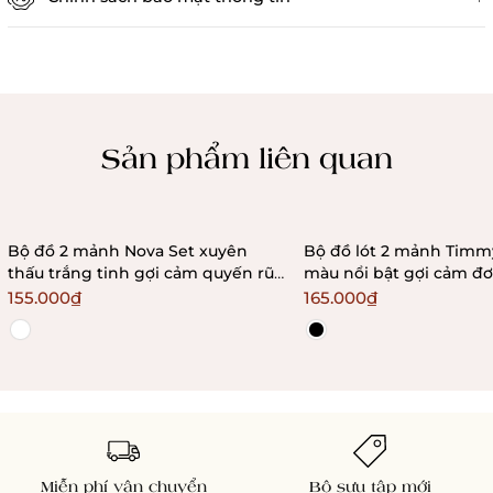
Chính sách kiểm hàng
Sản phẩm liên quan
Bộ đồ 2 mảnh Nova Set xuyên
Bộ đồ lót 2 mảnh Timmy Set phối
thấu trắng tinh gợi cảm quyến rũ
màu nổi bật gợi cảm đơ
đơn giản Bralettehousevn
quyến rũ Bralettehous
155.000₫
165.000₫
Miễn phí vận chuyển
Bộ sưu tập mới