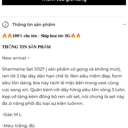
Thông tin sản phẩm
🔥🔥𝟏𝟎𝟎% 𝐜𝐡𝐞 𝐭𝐞̂𝐧 - 𝐒𝐡𝐢𝐩 𝐡𝐨𝐚̉ 𝐭𝐨̂́𝐜 𝐒𝐆🔥🔥
𝐓𝐇Ô𝐍𝐆 𝐓𝐈𝐍 𝐒Ả𝐍 𝐏𝐇Ẩ𝐌
New arrival ~
Sharmaine Set S1127 ( sản phẩm có gọng và không mút),
ren lót 2 lớp dày dặn hạn chế lộ. Ren siêu mềm đẹp, form
siêu tôn dáng, bra này tách lẻ mặc bên trong vest cũng
cực sang xịn. Quần kèm với dây hông siêu tôn vòng 3 luôn.
Kẹp vớ tặng kèm đồng bộ ren với set, nói chung là set này
đa zi năng phối đủ loại sự kiện luônnn.
-Size: M L
-Màu: trắng, đỏ.