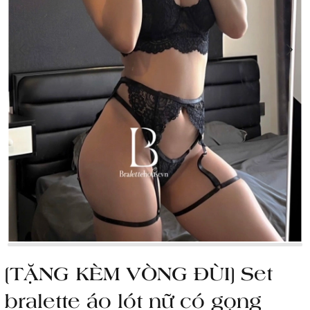
[TẶNG KÈM VÒNG ĐÙI] Set
bralette áo lót nữ có gọng