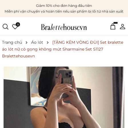
Giảm 10% cho đơn hàng đầu tiên
Miễn phí vận chuyển và hoàn tiền nếu sản phẩm bị lỗi từ nhà sản xuất
0
Trang chủ
Áo lót
[TẶNG KÈM VÒNG ĐÙI] Set bralette
áo lót nữ có gọng không mút Sharmaine Set S1127
Bralettehousevn