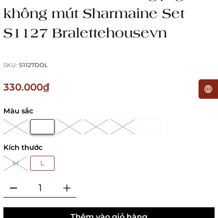
không mút Sharmaine Set
S1127 Bralettehousevn
SKU:
S1127DOL
330.000₫
Màu sắc
Kích thước
M
L
Thêm vào giỏ hàng