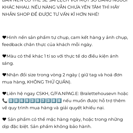
BẢN NÊN CÓ THỂ SẼ SAI LỆCH VỚI MỘT SỐ DÁNG NGƯỜI
KHÁC NHAU. NẾU NÀNG VẪN CHƯA YÊN TÂM THÌ HÃY
NHẮN SHOP ĐỂ ĐƯỢC TƯ VẤN KĨ HƠN NHÉ!
❤️Hình nền sản phẩm tự chụp, cam kết hàng y ảnh chụp,
feedback chân thực của khách mỗi ngày.
❤️Màu có thể khác 1 tí so với thực tế do điều kiện ánh
sáng.
❤️Nhận đổi size trong vòng 2 ngày ( giữ tag và hoá đơn
mua hàng, KHÔNG THỬ QUẦN).
❤️Liên hệ ngay CSKH, G/FA.NPAG.E: Bralettehousevn hoặc
📞:0️⃣8️⃣6️⃣9️⃣3️⃣9️⃣7️⃣3️⃣8️⃣8️⃣ nếu muốn được hỗ trợ thêm
về quy trình mua hàng và giải quyết khiếu nại.
❤️ Sản phẩm có thể mặc hàng ngày, hoặc trong những
dịp đặc biệt. Sản phẩm không bảo hành.