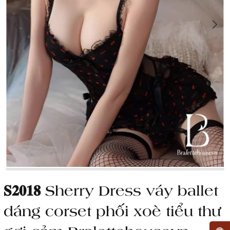
𝐒𝟐𝟎𝟏𝟖 Sherry Dress váy ballet
dáng corset phối xoè tiểu thư