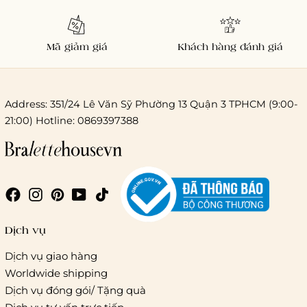
Mã giảm giá
Khách hàng đánh giá
Address: 351/24 Lê Văn Sỹ Phường 13 Quận 3 TPHCM (9:00-
21:00) Hotline: 0869397388
Chi phí giao hàng
Giao hàng trong ngày (hoả tốc)
Dịch vụ
Dịch vụ giao hàng
Worldwide shipping
Giao hàng tiêu chuẩn:
Dịch vụ đóng gói/ Tặng quà
Hồ Chí Minh:
Áp dụng theo bảng giá cước của ĐVVC