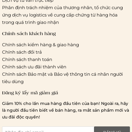
Dịch vụ tư vấn trực tiếp
Vietelpost/ Giaohangtietkiem và 1 số đối tác vận chuyển
Phân định trách nhiệm của thương nhân, tổ chức cung
khác
ứng dịch vụ logistics về cung cấp chứng từ hàng hóa
Hà Nội và các tỉnh thành khác:
Áp dụng theo bảng giá
trong quá trình giao nhận
cước của ĐVVC Vietelpost/ Giaohangtietkiem... và 1 số đối
tác vận chuyển khác
Chính sách khách hàng
Chính sách kiểm hàng & giao hàng
Thời gian giao hàng
Chính sách đổi trả
Hồ Chí Minh:
Chính sách thanh toán
Chính sách ưu đãi thành viên
Hà Nội và các tỉnh thành khá
Chính sách Bảo mật và Bảo vệ thông tin cá nhân người
tiêu dùng
Đăng ký lấy mã giảm giá
Lưu ý chung về chính sách vận chuyển
Giảm 10% cho lần mua hàng đầu tiên của bạn! Ngoài ra, hãy
1 triệu đồng
là người đầu tiên biết về bán hàng, ra mắt sản phẩm mới và
giao hàng trong ngày
Bralettehousevn
hỗ trợ
ưu đãi độc quyền!
chi phí vận chuyển là 20.000
giao hàng tiêu chuẩn
miễn phí ship