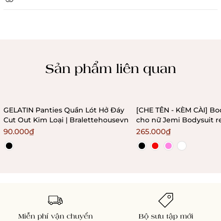
Chính sách kiểm hàng
Sản phẩm liên quan
GELATIN Panties Quần Lót Hở Đáy
[CHE TÊN - KÈM CÀI] Bo
Cut Out Kim Loại | Bralettehousevn
cho nữ Jemi Bodysuit r
không gọng không mú
90.000₫
265.000₫
Bralettehousevn
Miễn phí vận chuyển
Bộ sưu tập mới