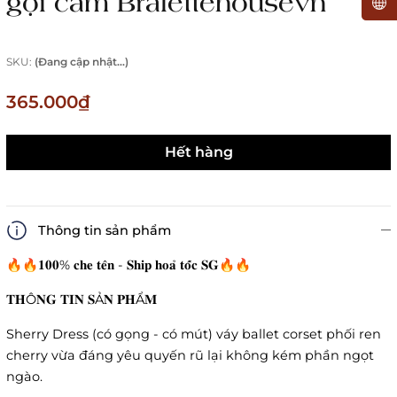
gợi cảm Bralettehousevn
SKU:
(Đang cập nhật...)
365.000₫
Hết hàng
Thông tin sản phẩm
🔥🔥𝟏𝟎𝟎% 𝐜𝐡𝐞 𝐭𝐞̂𝐧 - 𝐒𝐡𝐢𝐩 𝐡𝐨𝐚̉ 𝐭𝐨̂́𝐜 𝐒𝐆🔥🔥
𝐓𝐇Ô𝐍𝐆 𝐓𝐈𝐍 𝐒Ả𝐍 𝐏𝐇Ẩ𝐌
Sherry Dress (có gọng - có mút) váy ballet corset phối ren
cherry vừa đáng yêu quyến rũ lại không kém phần ngọt
ngào.