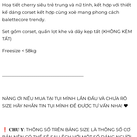
Hoạ tiết cherry siêu trẻ trung và nữ tính, kết hợp với thiết
kế dáng corset kết hợp cùng xoè mang phong cách
balettecore trendy.
Set gồm corset, quần lọt khe và dây kẹp tất (KHÔNG KÈM
TẤT)
Freesize < 58kg
______________________________________
NÀNG ƠI NẾU MUA TẠI TỤI MÌNH LẦN ĐẦU VÀ CHƯA RÕ
SIZE HÃY NHẮN TIN TỤI MÌNH ĐỂ ĐƯỢC TƯ VẤN NHA! ❤️
❗️ 𝐂𝐇𝐔́ 𝐘́: THÔNG SỐ TRÊN BẢNG SIZE LÀ THÔNG SỐ CƠ