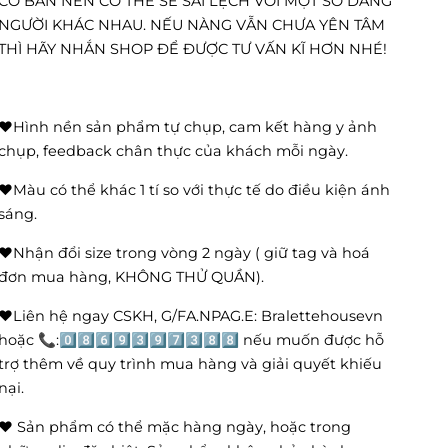
CƠ BẢN NÊN CÓ THỂ SẼ SAI LỆCH VỚI MỘT SỐ DÁNG
NGƯỜI KHÁC NHAU. NẾU NÀNG VẪN CHƯA YÊN TÂM
THÌ HÃY NHẮN SHOP ĐỂ ĐƯỢC TƯ VẤN KĨ HƠN NHÉ!
❤️Hình nền sản phẩm tự chụp, cam kết hàng y ảnh
chụp, feedback chân thực của khách mỗi ngày.
❤️Màu có thể khác 1 tí so với thực tế do điều kiện ánh
sáng.
❤️Nhận đổi size trong vòng 2 ngày ( giữ tag và hoá
đơn mua hàng, KHÔNG THỬ QUẦN).
❤️Liên hệ ngay CSKH, G/FA.NPAG.E: Bralettehousevn
hoặc 📞:0️⃣8️⃣6️⃣9️⃣3️⃣9️⃣7️⃣3️⃣8️⃣8️⃣ nếu muốn được hỗ
trợ thêm về quy trình mua hàng và giải quyết khiếu
nại.
❤️ Sản phẩm có thể mặc hàng ngày, hoặc trong