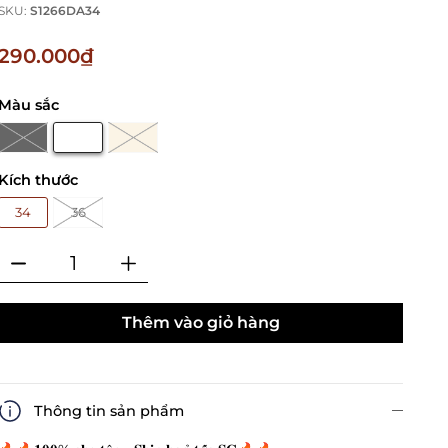
SKU:
S1266DA34
290.000₫
Màu sắc
Kích thước
34
36
Thêm vào giỏ hàng
Thông tin sản phẩm