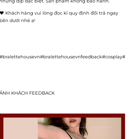
những dịp đặc biệt. Sản phẩm không bảo hành.
❤️ Khách hàng vui lòng đọc kĩ quy định đổi trả ngay
bên dưới nhé ạ!
#bralettehousevn#bralettehousevnfeedback#cosplay#cos
ẢNH KHÁCH FEEDBACK