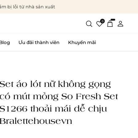
m bị lỗi từ nhà sản xuất
0
Blog
Ưu đãi thành viên
Khuyến mãi
Set áo lót nữ không gọng
có mút mỏng So Fresh Set
S1266 thoải mái dễ chịu
Bralettehousevn