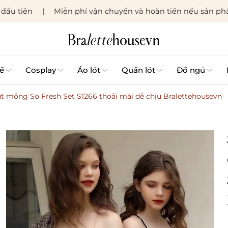
đầu tiên
Miễn phí vận chuyển và hoàn tiền nếu sản phẩ
ề
Cosplay
Áo lót
Quần lót
Đồ ngủ
t mỏng So Fresh Set S1266 thoải mái dễ chịu Bralettehousevn