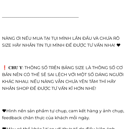
______________________________________
NÀNG ƠI NẾU MUA TẠI TỤI MÌNH LẦN ĐẦU VÀ CHƯA RÕ
SIZE HÃY NHẮN TIN TỤI MÌNH ĐỂ ĐƯỢC TƯ VẤN NHA! ❤️
❗️ 𝐂𝐇𝐔́ 𝐘́: THÔNG SỐ TRÊN BẢNG SIZE LÀ THÔNG SỐ CƠ
BẢN NÊN CÓ THỂ SẼ SAI LỆCH VỚI MỘT SỐ DÁNG NGƯỜI
KHÁC NHAU. NẾU NÀNG VẪN CHƯA YÊN TÂM THÌ HÃY
NHẮN SHOP ĐỂ ĐƯỢC TƯ VẤN KĨ HƠN NHÉ!
❤️Hình nền sản phẩm tự chụp, cam kết hàng y ảnh chụp,
feedback chân thực của khách mỗi ngày.