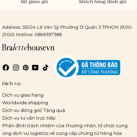
Mã giảm giá
Khách hàng đánh giá
Address: 351/24 Lê Văn Sỹ Phường 13 Quận 3 TPHCM (9:00-
21:00) Hotline: 0869397388
Chi phí giao hàng
Giao hàng trong ngày (hoả tốc)
Dịch vụ
Dịch vụ giao hàng
Worldwide shipping
Giao hàng tiêu chuẩn:
Dịch vụ đóng gói/ Tặng quà
Hồ Chí Minh:
Áp dụng theo bảng giá cước của ĐVVC
Dịch vụ tư vấn trực tiếp
Vietelpost/ Giaohangtietkiem và 1 số đối tác vận chuyển
Phân định trách nhiệm của thương nhân, tổ chức cung
khác
ứng dịch vụ logistics về cung cấp chứng từ hàng hóa