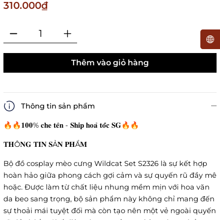
310.000₫
Thêm vào giỏ hàng
Thông tin sản phẩm
🔥🔥𝟏𝟎𝟎% 𝐜𝐡𝐞 𝐭𝐞̂𝐧 - 𝐒𝐡𝐢𝐩 𝐡𝐨𝐚̉ 𝐭𝐨̂́𝐜 𝐒𝐆🔥🔥
𝐓𝐇Ô𝐍𝐆 𝐓𝐈𝐍 𝐒Ả𝐍 𝐏𝐇Ẩ𝐌
Bộ đồ cosplay mèo cưng Wildcat Set S2326 là sự kết hợp
hoàn hảo giữa phong cách gợi cảm và sự quyến rũ đầy mê
hoặc. Được làm từ chất liệu nhung mềm mịn với hoa văn
da beo sang trọng, bộ sản phẩm này không chỉ mang đến
sự thoải mái tuyệt đối mà còn tạo nên một vẻ ngoài quyến