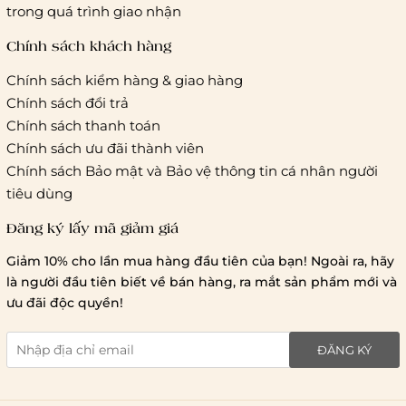
Hà Nội và các tỉnh thành khác:
Áp dụng theo bảng giá
trong quá trình giao nhận
cước của ĐVVC Vietelpost/ Giaohangtietkiem... và 1 số đối
tác vận chuyển khác
Chính sách khách hàng
Chính sách kiểm hàng & giao hàng
Thời gian giao hàng
Chính sách đổi trả
Hồ Chí Minh:
Chính sách thanh toán
Chính sách ưu đãi thành viên
Hà Nội và các tỉnh thành khá
Chính sách Bảo mật và Bảo vệ thông tin cá nhân người
tiêu dùng
Đăng ký lấy mã giảm giá
Lưu ý chung về chính sách vận chuyển
Giảm 10% cho lần mua hàng đầu tiên của bạn! Ngoài ra, hãy
1 triệu đồng
là người đầu tiên biết về bán hàng, ra mắt sản phẩm mới và
giao hàng trong ngày
Bralettehousevn
hỗ trợ
ưu đãi độc quyền!
chi phí vận chuyển là 20.000
giao hàng tiêu chuẩn
miễn phí ship
ĐĂNG KÝ
toàn quốc
.