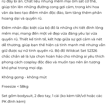
rũ đầy bí ẩn. Chất liệu nhung mềm mại ôm sát cơ thể,
giúp tôn lên những đường cong gợi cảm, trong khi hoa
văn da beo tạo điểm nhấn độc đáo, làm tăng thêm phần
hoang dại và quyến rũ.
Điểm nhấn đặc biệt của bộ đồ là những chi tiết đính lông
mềm mại, mang đến một vẻ đẹp vừa đáng yêu lại vừa
quyến rũ. Thiết kế tinh tế, kết hợp giữa sự gợi cảm và nét
dễ thương, giúp bạn thể hiện cá tính mạnh mẽ nhưng vẫn
giữ được sự nữ tính quyến rũ. Bộ đồ Wildcat Set S2326
chắc chắn sẽ là lựa chọn hoàn hảo cho những ai yêu thích
phong cách cosplay độc đáo và muốn tạo nên ấn tượng
khó phai trong mọi dịp.
Không gọng - không mút
Freesize < 58kg
Set gồm bodysuit, 2 đeo tay, 1 cài (ko kèm tất/vớ hoặc các
PK đính kèm)