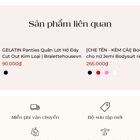
Chính sách kiểm hàng
Sản phẩm liên quan
GELATIN Panties Quần Lót Hở Đáy
[CHE TÊN - KÈM CÀI] Bo
Cut Out Kim Loại | Bralettehousevn
cho nữ Jemi Bodysuit r
không gọng không mú
90.000₫
265.000₫
Bralettehousevn
Miễn phí vận chuyển
Bộ sưu tập mới