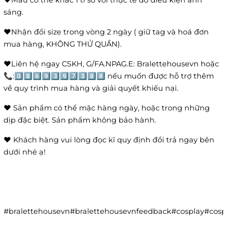
❤️Màu có thể khác 1 tí so với thực tế do điều kiện ánh
sáng.
❤️Nhận đổi size trong vòng 2 ngày ( giữ tag và hoá đơn
mua hàng, KHÔNG THỬ QUẦN).
❤️Liên hệ ngay CSKH, G/FA.NPAG.E: Bralettehousevn hoặc
📞:0️⃣8️⃣6️⃣9️⃣3️⃣9️⃣7️⃣3️⃣8️⃣8️⃣ nếu muốn được hỗ trợ thêm
về quy trình mua hàng và giải quyết khiếu nại.
❤️ Sản phẩm có thể mặc hàng ngày, hoặc trong những
dịp đặc biệt. Sản phẩm không bảo hành.
❤️ Khách hàng vui lòng đọc kĩ quy định đổi trả ngay bên
dưới nhé ạ!
#bralettehousevn#bralettehousevnfeedback#cosplay#co