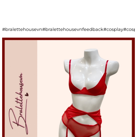
#bralettehousevn#bralettehousevnfeedback#cosplay#co