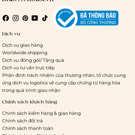
Giao hàng trong ngày (hoả tốc)
Dịch vụ
Dịch vụ giao hàng
Worldwide shipping
Giao hàng tiêu chuẩn:
Dịch vụ đóng gói/ Tặng quà
Hồ Chí Minh:
Áp dụng theo bảng giá cước của ĐVVC
Dịch vụ tư vấn trực tiếp
Vietelpost/ Giaohangtietkiem và 1 số đối tác vận chuyển
Phân định trách nhiệm của thương nhân, tổ chức cung
khác
ứng dịch vụ logistics về cung cấp chứng từ hàng hóa
Hà Nội và các tỉnh thành khác:
Áp dụng theo bảng giá
trong quá trình giao nhận
cước của ĐVVC Vietelpost/ Giaohangtietkiem... và 1 số đối
tác vận chuyển khác
Chính sách khách hàng
Chính sách kiểm hàng & giao hàng
Thời gian giao hàng
Chính sách đổi trả
Hồ Chí Minh:
Chính sách thanh toán