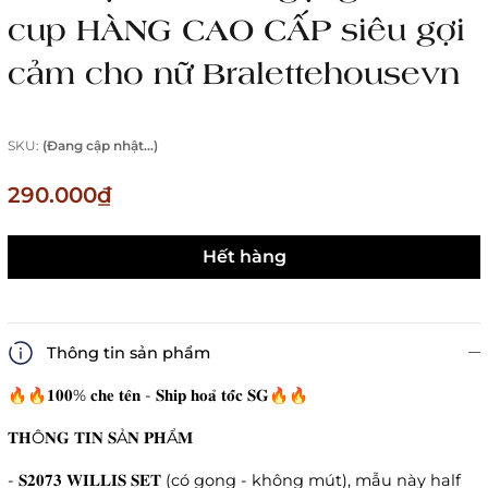
cup HÀNG CAO CẤP siêu gợi
cảm cho nữ Bralettehousevn
SKU:
(Đang cập nhật...)
290.000₫
Hết hàng
Thông tin sản phẩm
🔥🔥𝟏𝟎𝟎% 𝐜𝐡𝐞 𝐭𝐞̂𝐧 - 𝐒𝐡𝐢𝐩 𝐡𝐨𝐚̉ 𝐭𝐨̂́𝐜 𝐒𝐆🔥🔥
𝐓𝐇Ô𝐍𝐆 𝐓𝐈𝐍 𝐒Ả𝐍 𝐏𝐇Ẩ𝐌
- 𝐒𝟐𝟎𝟕𝟑 𝐖𝐈𝐋𝐋𝐈𝐒 𝐒𝐄𝐓 (có gọng - không mút), mẫu này half