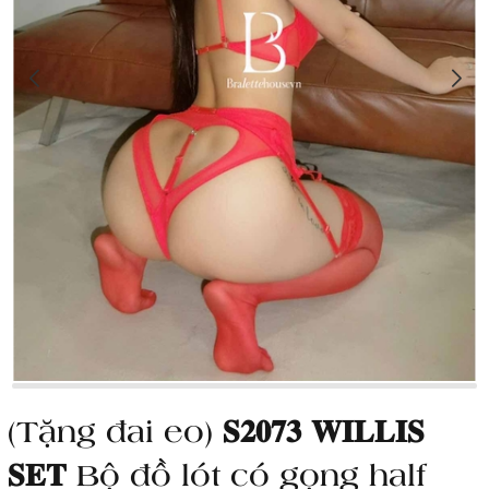
(Tặng đai eo) 𝐒𝟐𝟎𝟕𝟑 𝐖𝐈𝐋𝐋𝐈𝐒
𝐒𝐄𝐓 Bộ đồ lót có gọng half