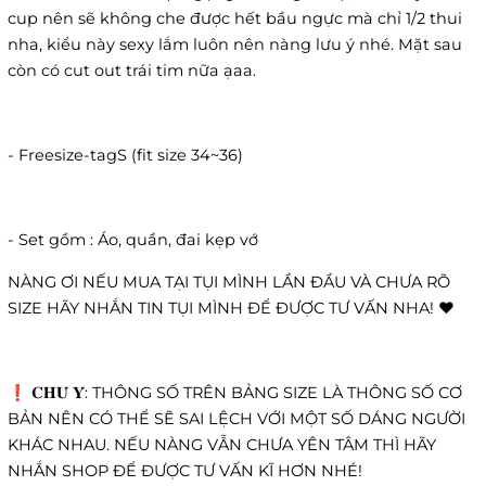
cup nên sẽ không che được hết bầu ngực mà chỉ 1/2 thui
nha, kiểu này sexy lắm luôn nên nàng lưu ý nhé. Mặt sau
còn có cut out trái tim nữa ạaa.
- Freesize-tagS (fit size 34~36)
- Set gồm : Áo, quần, đai kẹp vớ
NÀNG ƠI NẾU MUA TẠI TỤI MÌNH LẦN ĐẦU VÀ CHƯA RÕ
SIZE HÃY NHẮN TIN TỤI MÌNH ĐỂ ĐƯỢC TƯ VẤN NHA! ❤️
❗️ 𝐂𝐇𝐔́ 𝐘́: THÔNG SỐ TRÊN BẢNG SIZE LÀ THÔNG SỐ CƠ
BẢN NÊN CÓ THỂ SẼ SAI LỆCH VỚI MỘT SỐ DÁNG NGƯỜI
KHÁC NHAU. NẾU NÀNG VẪN CHƯA YÊN TÂM THÌ HÃY
NHẮN SHOP ĐỂ ĐƯỢC TƯ VẤN KĨ HƠN NHÉ!