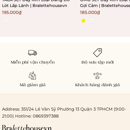
Lót Lấp Lánh | Bralettehousevn
Gợi Cảm | Bralettehous
195.000₫
185.000₫
Miễn phí vận chuyển
Bộ sưu tập mới
Mã giảm giá
Khách hàng đánh giá
Address: 351/24 Lê Văn Sỹ Phường 13 Quận 3 TPHCM (9:00-
21:00) Hotline: 0869397388
Chi phí giao hàng