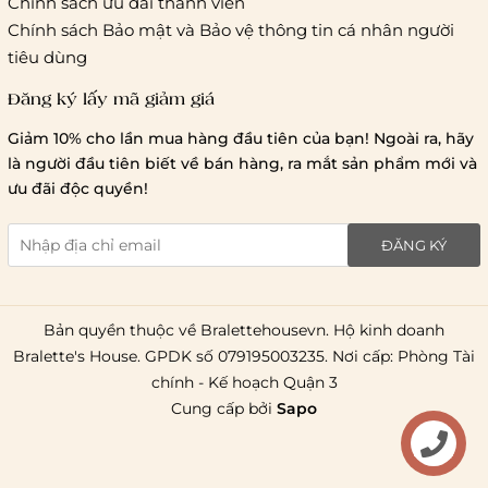
Chính sách ưu đãi thành viên
Hà Nội và các tỉnh thành khá
Chính sách Bảo mật và Bảo vệ thông tin cá nhân người
tiêu dùng
Đăng ký lấy mã giảm giá
Lưu ý chung về chính sách vận chuyển
Giảm 10% cho lần mua hàng đầu tiên của bạn! Ngoài ra, hãy
1 triệu đồng
là người đầu tiên biết về bán hàng, ra mắt sản phẩm mới và
giao hàng trong ngày
Bralettehousevn
hỗ trợ
ưu đãi độc quyền!
chi phí vận chuyển là 20.000
giao hàng tiêu chuẩn
miễn phí ship
ĐĂNG KÝ
toàn quốc
.
Bản quyền thuộc về Bralettehousevn. Hộ kinh doanh
Bralette's House. GPDK số 079195003235. Nơi cấp: Phòng Tài
chính - Kế hoạch Quận 3
Cung cấp bởi
Sapo
Liên hệ