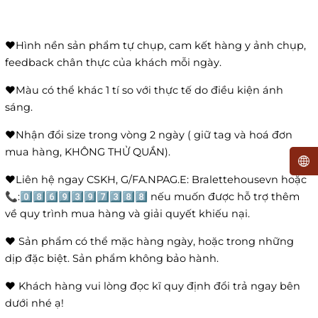
❤️Hình nền sản phẩm tự chụp, cam kết hàng y ảnh chụp,
feedback chân thực của khách mỗi ngày.
❤️Màu có thể khác 1 tí so với thực tế do điều kiện ánh
sáng.
❤️Nhận đổi size trong vòng 2 ngày ( giữ tag và hoá đơn
mua hàng, KHÔNG THỬ QUẦN).
❤️Liên hệ ngay CSKH, G/FA.NPAG.E: Bralettehousevn hoặc
📞:0️⃣8️⃣6️⃣9️⃣3️⃣9️⃣7️⃣3️⃣8️⃣8️⃣ nếu muốn được hỗ trợ thêm
về quy trình mua hàng và giải quyết khiếu nại.
❤️ Sản phẩm có thể mặc hàng ngày, hoặc trong những
dịp đặc biệt. Sản phẩm không bảo hành.
❤️ Khách hàng vui lòng đọc kĩ quy định đổi trả ngay bên
dưới nhé ạ!