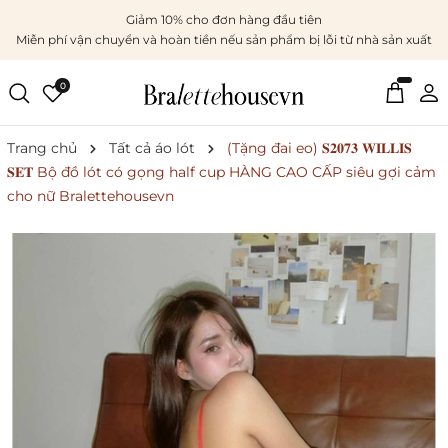
Giảm 10% cho đơn hàng đầu tiên
Miễn phí vận chuyển và hoàn tiền nếu sản phẩm bị lỗi từ nhà sản xuất
0
Trang chủ
Tất cả áo lót
(Tặng đai eo) 𝐒𝟐𝟎𝟕𝟑 𝐖𝐈𝐋𝐋𝐈𝐒
𝐒𝐄𝐓 Bộ đồ lót có gọng half cup HÀNG CAO CẤP siêu gợi cảm
cho nữ Bralettehousevn