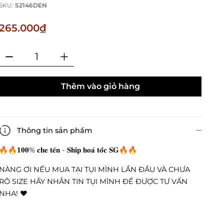
SKU:
S2146DEN
265.000₫
Thêm vào giỏ hàng
Thông tin sản phẩm
🔥🔥𝟏𝟎𝟎% 𝐜𝐡𝐞 𝐭𝐞̂𝐧 - 𝐒𝐡𝐢𝐩 𝐡𝐨𝐚̉ 𝐭𝐨̂́𝐜 𝐒𝐆🔥🔥
NÀNG ƠI NẾU MUA TẠI TỤI MÌNH LẦN ĐẦU VÀ CHƯA
RÕ SIZE HÃY NHẮN TIN TỤI MÌNH ĐỂ ĐƯỢC TƯ VẤN
NHA! ❤️