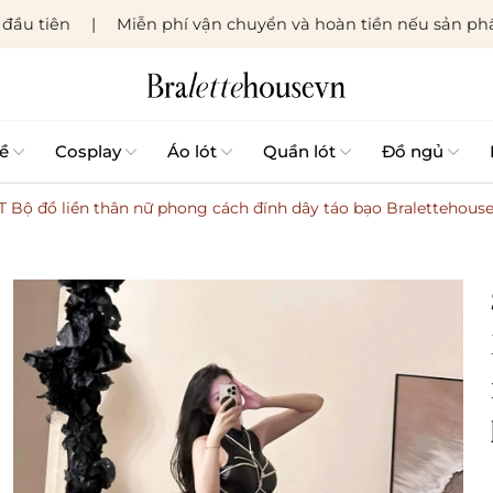
đầu tiên
Miễn phí vận chuyển và hoàn tiền nếu sản phẩ
ề
Cosplay
Áo lót
Quần lót
Đồ ngủ
ộ đồ liền thân nữ phong cách đính dây táo bạo Bralettehous