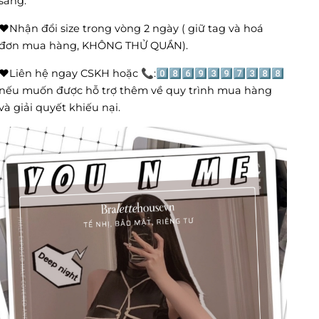
sáng.
❤️Nhận đổi size trong vòng 2 ngày ( giữ tag và hoá
đơn mua hàng, KHÔNG THỬ QUẦN).
❤️Liên hệ ngay CSKH hoặc 📞:0️⃣8️⃣6️⃣9️⃣3️⃣9️⃣7️⃣3️⃣8️⃣8️⃣
nếu muốn được hỗ trợ thêm về quy trình mua hàng
và giải quyết khiếu nại.