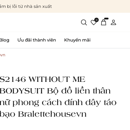
m bị lỗi từ nhà sản xuất
0
Blog
Ưu đãi thành viên
Khuyến mãi
evn
S2146 WITHOUT ME
BODYSUIT Bộ đồ liền thân
nữ phong cách đính dây táo
bạo Bralettehousevn