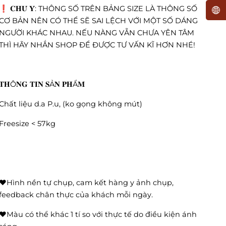
❗️ 𝐂𝐇𝐔́ 𝐘́: THÔNG SỐ TRÊN BẢNG SIZE LÀ THÔNG SỐ
CƠ BẢN NÊN CÓ THỂ SẼ SAI LỆCH VỚI MỘT SỐ DÁNG
NGƯỜI KHÁC NHAU. NẾU NÀNG VẪN CHƯA YÊN TÂM
THÌ HÃY NHẮN SHOP ĐỂ ĐƯỢC TƯ VẤN KĨ HƠN NHÉ!
𝐓𝐇Ô𝐍𝐆 𝐓𝐈𝐍 𝐒Ả𝐍 𝐏𝐇Ẩ𝐌
Chất liệu d.a P.u, (ko gọng không mút)
Freesize < 57kg
❤️Hình nền tự chụp, cam kết hàng y ảnh chụp,
feedback chân thực của khách mỗi ngày.
❤️Màu có thể khác 1 tí so với thực tế do điều kiện ánh