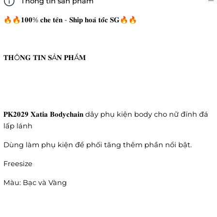
Thông tin sản phẩm
🔥🔥𝟏𝟎𝟎% 𝐜𝐡𝐞 𝐭𝐞̂𝐧 - 𝐒𝐡𝐢𝐩 𝐡𝐨𝐚̉ 𝐭𝐨̂́𝐜 𝐒𝐆🔥🔥
𝐓𝐇Ô𝐍𝐆 𝐓𝐈𝐍 𝐒Ả𝐍 𝐏𝐇Ẩ𝐌
𝐏𝐊𝟐𝟎𝟐𝟗 𝐗𝐚𝐭𝐢𝐚 𝐁𝐨𝐝𝐲𝐜𝐡𝐚𝐢𝐧 dây phụ kiện body cho nữ đính đá
lấp lánh
Dùng làm phụ kiện để phối tăng thêm phần nổi bật.
Freesize
Màu: Bạc và Vàng