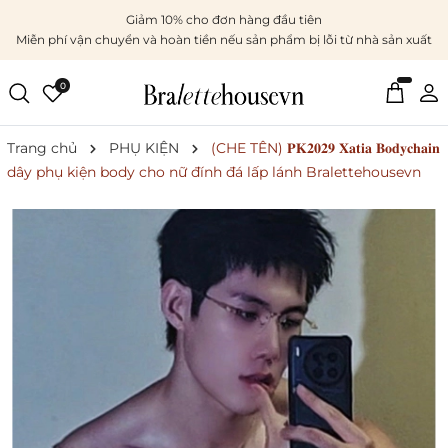
Giảm 10% cho đơn hàng đầu tiên
Miễn phí vận chuyển và hoàn tiền nếu sản phẩm bị lỗi từ nhà sản xuất
0
Trang chủ
PHỤ KIỆN
(CHE TÊN) 𝐏𝐊𝟐𝟎𝟐𝟗 𝐗𝐚𝐭𝐢𝐚 𝐁𝐨𝐝𝐲𝐜𝐡𝐚𝐢𝐧
dây phụ kiện body cho nữ đính đá lấp lánh Bralettehousevn