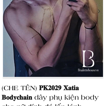
(CHE TÊN) 𝐏𝐊𝟐𝟎𝟐𝟗 𝐗𝐚𝐭𝐢𝐚
𝐁𝐨𝐝𝐲𝐜𝐡𝐚𝐢𝐧 dây phụ kiện body