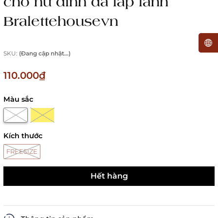
cho nữ đính đá lấp lánh
Bralettehousevn
SKU:
(Đang cập nhật...)
110.000₫
Màu sắc
Kích thước
FREESIZE
Hết hàng