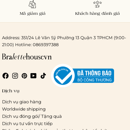
Mã giảm giá
Khách hàng đánh giá
Address: 351/24 Lê Văn Sỹ Phường 13 Quận 3 TPHCM (9:00-
21:00) Hotline: 0869397388
Chi phí giao hàng
Giao hàng trong ngày (hoả tốc)
Dịch vụ
Dịch vụ giao hàng
Worldwide shipping
Giao hàng tiêu chuẩn:
Dịch vụ đóng gói/ Tặng quà
Hồ Chí Minh:
Áp dụng theo bảng giá cước của ĐVVC
Dịch vụ tư vấn trực tiếp
Vietelpost/ Giaohangtietkiem và 1 số đối tác vận chuyển