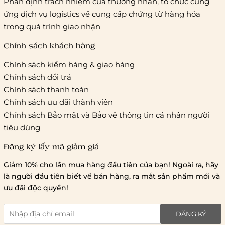
Phân định trách nhiệm của thương nhân, tổ chức cung
khác
ứng dịch vụ logistics về cung cấp chứng từ hàng hóa
Hà Nội và các tỉnh thành khác:
Áp dụng theo bảng giá
trong quá trình giao nhận
cước của ĐVVC Vietelpost/ Giaohangtietkiem... và 1 số đối
tác vận chuyển khác
Chính sách khách hàng
Chính sách kiểm hàng & giao hàng
Thời gian giao hàng
Chính sách đổi trả
Hồ Chí Minh:
Chính sách thanh toán
Chính sách ưu đãi thành viên
Hà Nội và các tỉnh thành khá
Chính sách Bảo mật và Bảo vệ thông tin cá nhân người
tiêu dùng
Đăng ký lấy mã giảm giá
Lưu ý chung về chính sách vận chuyển
Giảm 10% cho lần mua hàng đầu tiên của bạn! Ngoài ra, hãy
1 triệu đồng
là người đầu tiên biết về bán hàng, ra mắt sản phẩm mới và
giao hàng trong ngày
Bralettehousevn
hỗ trợ
ưu đãi độc quyền!
chi phí vận chuyển là 20.000
giao hàng tiêu chuẩn
miễn phí ship
ĐĂNG KÝ
toàn quốc
.