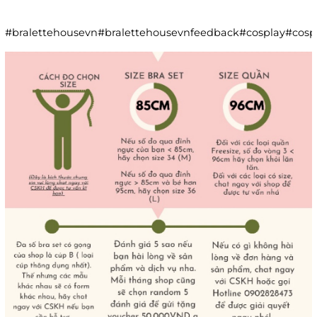
#bralettehousevn#bralettehousevnfeedback#cosplay#co