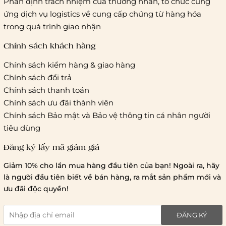
Phân định trách nhiệm của thương nhân, tổ chức cung
khác
ứng dịch vụ logistics về cung cấp chứng từ hàng hóa
Hà Nội và các tỉnh thành khác:
Áp dụng theo bảng giá
trong quá trình giao nhận
cước của ĐVVC Vietelpost/ Giaohangtietkiem... và 1 số đối
tác vận chuyển khác
Chính sách khách hàng
Chính sách kiểm hàng & giao hàng
Thời gian giao hàng
Chính sách đổi trả
Hồ Chí Minh:
Chính sách thanh toán
Chính sách ưu đãi thành viên
Hà Nội và các tỉnh thành khá
Chính sách Bảo mật và Bảo vệ thông tin cá nhân người
tiêu dùng
Đăng ký lấy mã giảm giá
Lưu ý chung về chính sách vận chuyển
Giảm 10% cho lần mua hàng đầu tiên của bạn! Ngoài ra, hãy
1 triệu đồng
là người đầu tiên biết về bán hàng, ra mắt sản phẩm mới và
giao hàng trong ngày
Bralettehousevn
hỗ trợ
ưu đãi độc quyền!
chi phí vận chuyển là 20.000
giao hàng tiêu chuẩn
miễn phí ship
ĐĂNG KÝ
toàn quốc
.