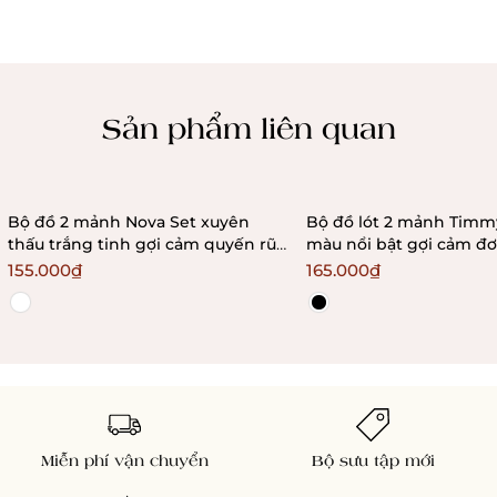
Chính sách kiểm hàng
Sản phẩm liên quan
Bộ đồ 2 mảnh Nova Set xuyên
Bộ đồ lót 2 mảnh Timmy Set phối
thấu trắng tinh gợi cảm quyến rũ
màu nổi bật gợi cảm đơ
đơn giản Bralettehousevn
quyến rũ Bralettehous
155.000₫
165.000₫
Miễn phí vận chuyển
Bộ sưu tập mới