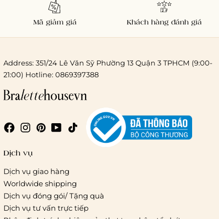
Mã giảm giá
Khách hàng đánh giá
Address: 351/24 Lê Văn Sỹ Phường 13 Quận 3 TPHCM (9:00-
21:00) Hotline: 0869397388
Chi phí giao hàng
Giao hàng trong ngày (hoả tốc)
Dịch vụ
Dịch vụ giao hàng
Worldwide shipping
Giao hàng tiêu chuẩn:
Dịch vụ đóng gói/ Tặng quà
Hồ Chí Minh:
Áp dụng theo bảng giá cước của ĐVVC
Dịch vụ tư vấn trực tiếp
Vietelpost/ Giaohangtietkiem và 1 số đối tác vận chuyển