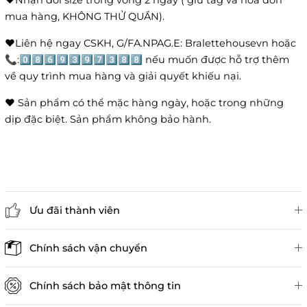
❤️Nhận đổi size trong vòng 2 ngày ( giữ tag và hoá đơn
mua hàng, KHÔNG THỬ QUẦN).
❤️Liên hệ ngay CSKH, G/FA.NPAG.E: Bralettehousevn hoặc
📞:0️⃣8️⃣6️⃣9️⃣3️⃣9️⃣7️⃣3️⃣8️⃣8️⃣ nếu muốn được hỗ trợ thêm
về quy trình mua hàng và giải quyết khiếu nại.
❤️ Sản phẩm có thể mặc hàng ngày, hoặc trong những
dịp đặc biệt. Sản phẩm không bảo hành.
Ưu đãi thành viên
Đánh giá sản phẩm
Chính sách vận chuyển
Chính sách bảo mật thông tin