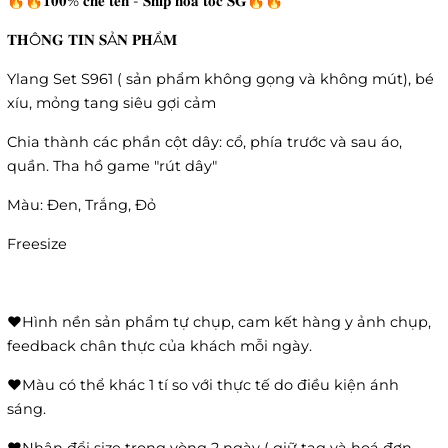
🔥🔥𝟏𝟎𝟎% 𝐜𝐡𝐞 𝐭𝐞̂𝐧 - 𝐒𝐡𝐢𝐩 𝐡𝐨𝐚̉ 𝐭𝐨̂́𝐜 𝐒𝐆🔥🔥
𝐓𝐇Ô𝐍𝐆 𝐓𝐈𝐍 𝐒Ả𝐍 𝐏𝐇Ẩ𝐌
Ylang Set S961 ( sản phẩm không gọng và không mút), bé
xíu, mỏng tang siêu gợi cảm
Chia thành các phần cột dây: cổ, phía trước và sau áo,
quần. Tha hồ game "rút dây"
Màu: Đen, Trắng, Đỏ
Freesize
❤️Hình nền sản phẩm tự chụp, cam kết hàng y ảnh chụp,
feedback chân thực của khách mỗi ngày.
❤️Màu có thể khác 1 tí so với thực tế do điều kiện ánh
sáng.