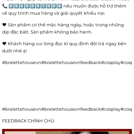
📞:0️⃣8️⃣6️⃣9️⃣3️⃣9️⃣7️⃣3️⃣8️⃣8️⃣ nếu muốn được hỗ trợ thêm
về quy trình mua hàng và giải quyết khiếu nại.
❤️ Sản phẩm có thể mặc hàng ngày, hoặc trong những
dịp đặc biệt. Sản phẩm không bảo hành.
❤️ Khách hàng vui lòng đọc kĩ quy định đổi trả ngay bên
dưới nhé ạ!
#bralettehousevn#bralettehousevnfeedback#cosplay#co
#bralettehousevn#bralettehousevnfeedback#cosplay#co
FEEDBACK CHÍNH CHỦ: