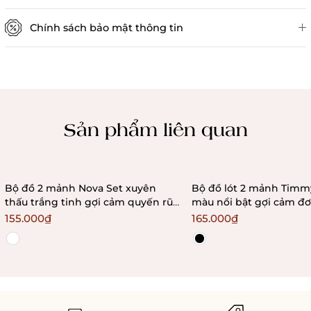
Chính sách bảo mật thông tin
Chính sách kiểm hàng
Sản phẩm liên quan
Bộ đồ 2 mảnh Nova Set xuyên
Bộ đồ lót 2 mảnh Timmy Set phối
thấu trắng tinh gợi cảm quyến rũ
màu nổi bật gợi cảm đơ
đơn giản Bralettehousevn
quyến rũ Bralettehous
155.000₫
165.000₫