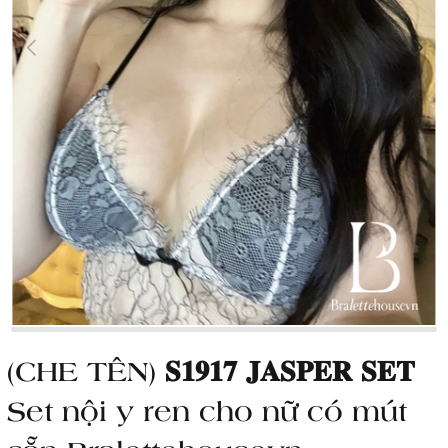
(CHE TÊN) 𝐒𝟏𝟗𝟏𝟕 𝐉𝐀𝐒𝐏𝐄𝐑 𝐒𝐄𝐓
Set nội y ren cho nữ có mút