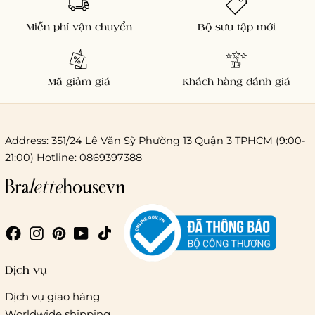
Miễn phí vận chuyển
Bộ sưu tập mới
Mã giảm giá
Khách hàng đánh giá
Address: 351/24 Lê Văn Sỹ Phường 13 Quận 3 TPHCM (9:00-
21:00) Hotline: 0869397388
Chi phí giao hàng
Giao hàng trong ngày (hoả tốc)
Dịch vụ
Dịch vụ giao hàng
Worldwide shipping