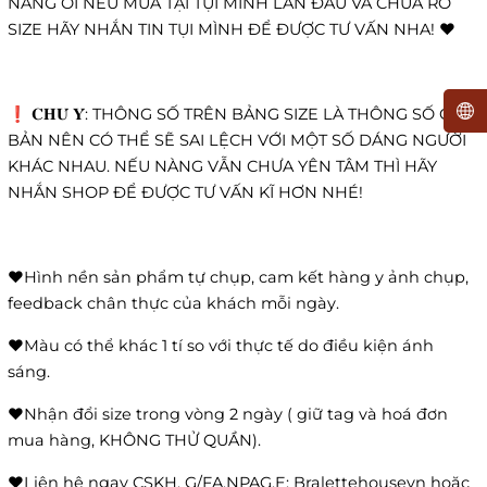
NÀNG ƠI NẾU MUA TẠI TỤI MÌNH LẦN ĐẦU VÀ CHƯA RÕ
SIZE HÃY NHẮN TIN TỤI MÌNH ĐỂ ĐƯỢC TƯ VẤN NHA! ❤️
❗️ 𝐂𝐇𝐔́ 𝐘́: THÔNG SỐ TRÊN BẢNG SIZE LÀ THÔNG SỐ CƠ
BẢN NÊN CÓ THỂ SẼ SAI LỆCH VỚI MỘT SỐ DÁNG NGƯỜI
KHÁC NHAU. NẾU NÀNG VẪN CHƯA YÊN TÂM THÌ HÃY
NHẮN SHOP ĐỂ ĐƯỢC TƯ VẤN KĨ HƠN NHÉ!
❤️Hình nền sản phẩm tự chụp, cam kết hàng y ảnh chụp,
feedback chân thực của khách mỗi ngày.
❤️Màu có thể khác 1 tí so với thực tế do điều kiện ánh
sáng.
❤️Nhận đổi size trong vòng 2 ngày ( giữ tag và hoá đơn
mua hàng, KHÔNG THỬ QUẦN).
❤️Liên hệ ngay CSKH, G/FA.NPAG.E: Bralettehousevn hoặc