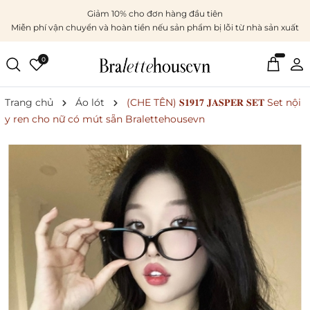
Giảm 10% cho đơn hàng đầu tiên
Miễn phí vận chuyển và hoàn tiền nếu sản phẩm bị lỗi từ nhà sản xuất
0
Trang chủ
Áo lót
(CHE TÊN) 𝐒𝟏𝟗𝟏𝟕 𝐉𝐀𝐒𝐏𝐄𝐑 𝐒𝐄𝐓 Set nội
y ren cho nữ có mút sẵn Bralettehousevn