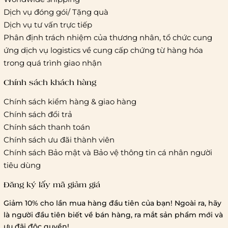
Giao hàng tiêu chuẩn:
Dịch vụ đóng gói/ Tặng quà
Hồ Chí Minh:
Áp dụng theo bảng giá cước của ĐVVC
Dịch vụ tư vấn trực tiếp
Vietelpost/ Giaohangtietkiem và 1 số đối tác vận chuyển
Phân định trách nhiệm của thương nhân, tổ chức cung
khác
ứng dịch vụ logistics về cung cấp chứng từ hàng hóa
Hà Nội và các tỉnh thành khác:
Áp dụng theo bảng giá
trong quá trình giao nhận
cước của ĐVVC Vietelpost/ Giaohangtietkiem... và 1 số đối
tác vận chuyển khác
Chính sách khách hàng
Chính sách kiểm hàng & giao hàng
Thời gian giao hàng
Chính sách đổi trả
Hồ Chí Minh:
Chính sách thanh toán
Chính sách ưu đãi thành viên
Hà Nội và các tỉnh thành khá
Chính sách Bảo mật và Bảo vệ thông tin cá nhân người
tiêu dùng
Đăng ký lấy mã giảm giá
Lưu ý chung về chính sách vận chuyển
Giảm 10% cho lần mua hàng đầu tiên của bạn! Ngoài ra, hãy
1 triệu đồng
là người đầu tiên biết về bán hàng, ra mắt sản phẩm mới và
giao hàng trong ngày
Bralettehousevn
hỗ trợ
ưu đãi độc quyền!