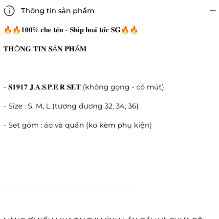
Thông tin sản phẩm
🔥🔥𝟏𝟎𝟎% 𝐜𝐡𝐞 𝐭𝐞̂𝐧 - 𝐒𝐡𝐢𝐩 𝐡𝐨𝐚̉ 𝐭𝐨̂́𝐜 𝐒𝐆🔥🔥
𝐓𝐇Ô𝐍𝐆 𝐓𝐈𝐍 𝐒Ả𝐍 𝐏𝐇Ẩ𝐌
- 𝐒𝟏𝟗𝟏𝟕 𝐉.𝐀.𝐒.𝐏.𝐄.𝐑 𝐒𝐄𝐓 (không gọng - có mút)
- Size : S, M, L (tương đương 32, 34, 36)
- Set gồm : áo và quần (ko kèm phụ kiện)
______________________________________