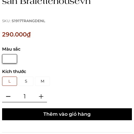
sẵn Bralettehousevn
SKU:
S1917TRANGDENL
290.000₫
Màu sắc
Kích thước
L
S
M
Thêm vào giỏ hàng