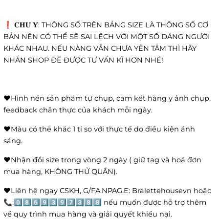
❗️ 𝐂𝐇𝐔́ 𝐘́: THÔNG SỐ TRÊN BẢNG SIZE LÀ THÔNG SỐ CƠ
BẢN NÊN CÓ THỂ SẼ SAI LỆCH VỚI MỘT SỐ DÁNG NGƯỜI
KHÁC NHAU. NẾU NÀNG VẪN CHƯA YÊN TÂM THÌ HÃY
NHẮN SHOP ĐỂ ĐƯỢC TƯ VẤN KĨ HƠN NHÉ!
❤️Hình nền sản phẩm tự chụp, cam kết hàng y ảnh chụp,
feedback chân thực của khách mỗi ngày.
❤️Màu có thể khác 1 tí so với thực tế do điều kiện ánh
sáng.
❤️Nhận đổi size trong vòng 2 ngày ( giữ tag và hoá đơn
mua hàng, KHÔNG THỬ QUẦN).
❤️Liên hệ ngay CSKH, G/FA.NPAG.E: Bralettehousevn hoặc
📞:0️⃣8️⃣6️⃣9️⃣3️⃣9️⃣7️⃣3️⃣8️⃣8️⃣ nếu muốn được hỗ trợ thêm
về quy trình mua hàng và giải quyết khiếu nại.