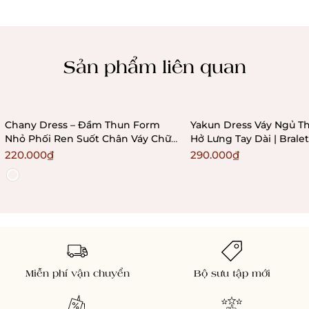
Chính sách kiểm hàng
Sản phẩm liên quan
Chany Dress – Đầm Thun Form
Yakun Dress Váy Ngủ Th
Nhỏ Phối Ren Suốt Chân Váy Chữ
Hở Lưng Tay Dài | Bral
A Ôm Sát Bralettehousevn
220.000₫
290.000₫
Miễn phí vận chuyển
Bộ sưu tập mới