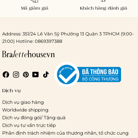
Mã giảm giá
Khách hàng đánh giá
Address: 351/24 Lê Văn Sỹ Phường 13 Quận 3 TPHCM (9:00-
21:00) Hotline: 0869397388
Chi phí giao hàng
Giao hàng trong ngày (hoả tốc)
Dịch vụ
Dịch vụ giao hàng
Worldwide shipping
Giao hàng tiêu chuẩn:
Dịch vụ đóng gói/ Tặng quà
Hồ Chí Minh:
Áp dụng theo bảng giá cước của ĐVVC
Dịch vụ tư vấn trực tiếp
Vietelpost/ Giaohangtietkiem và 1 số đối tác vận chuyển
Phân định trách nhiệm của thương nhân, tổ chức cung
khác