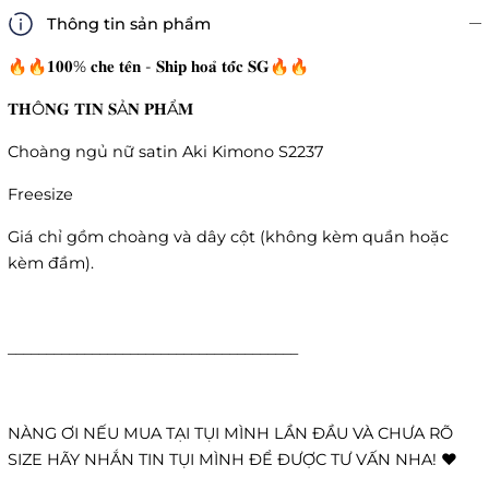
Thông tin sản phẩm
🔥🔥𝟏𝟎𝟎% 𝐜𝐡𝐞 𝐭𝐞̂𝐧 - 𝐒𝐡𝐢𝐩 𝐡𝐨𝐚̉ 𝐭𝐨̂́𝐜 𝐒𝐆🔥🔥
𝐓𝐇Ô𝐍𝐆 𝐓𝐈𝐍 𝐒Ả𝐍 𝐏𝐇Ẩ𝐌
Choàng ngủ nữ satin Aki Kimono S2237
Freesize
Giá chỉ gồm choàng và dây cột (không kèm quần hoặc
kèm đầm).
______________________________________
NÀNG ƠI NẾU MUA TẠI TỤI MÌNH LẦN ĐẦU VÀ CHƯA RÕ
SIZE HÃY NHẮN TIN TỤI MÌNH ĐỂ ĐƯỢC TƯ VẤN NHA! ❤️