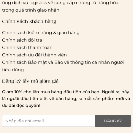
ứng dịch vụ logistics về cung cấp chứng từ hàng hóa
Hà Nội và các tỉnh thành khác:
Áp dụng theo bảng giá
trong quá trình giao nhận
cước của ĐVVC Vietelpost/ Giaohangtietkiem... và 1 số đối
tác vận chuyển khác
Chính sách khách hàng
Chính sách kiểm hàng & giao hàng
Thời gian giao hàng
Chính sách đổi trả
Hồ Chí Minh:
Chính sách thanh toán
Chính sách ưu đãi thành viên
Hà Nội và các tỉnh thành khá
Chính sách Bảo mật và Bảo vệ thông tin cá nhân người
tiêu dùng
Đăng ký lấy mã giảm giá
Lưu ý chung về chính sách vận chuyển
Giảm 10% cho lần mua hàng đầu tiên của bạn! Ngoài ra, hãy
1 triệu đồng
là người đầu tiên biết về bán hàng, ra mắt sản phẩm mới và
giao hàng trong ngày
Bralettehousevn
hỗ trợ
ưu đãi độc quyền!
chi phí vận chuyển là 20.000
giao hàng tiêu chuẩn
miễn phí ship
ĐĂNG KÝ
toàn quốc
.