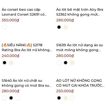
Áo corset beo cao cấp
Áo lót bề mặt trơn Airy Bra
Leonard Corset S2691 có
S2362 không gọng mút
gọng mút gợi cảm quyến rũ
mỏng nâng đỡ không gây
350.000₫
280.000₫
Bralettehousevn
hằn ngấn phiên bản nâng
cấp Bralettehousevn
[🔥SIÊU NÂNG🔥] S2178
S1639 Áo lót nữ dạng áo su
Rating Bra Áo lót nữ không
mút mỏng không gọng
gọng mút dày phối ren
không hằn viền bề mặt trơn
240.000₫
280.000₫
Bralettehousevn
dây mảnh Braletteshousevn
S1640 Áo lót nữ chất su
ÁO LÓT NỮ KHÔNG GỌNG
không gọng có mút Bra su
CÓ MÚT GÀI KHÓA TRƯỚC
đan dây Bralettehousevn
NÂNG NGỰC VỪA THOẢI MÁI
280.000₫
250.000₫
BRA COMFY BASIC S1544
Bralettehousevn