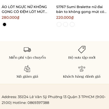
ÁO LÓT NGỰC NỮ KHÔNG
S1767 Sumi Bralette nữ đai
GỌNG CÓ ĐỆM LÓT MÚT
bản to không gọng mút có
NÂNG NGỰC CHẤT SU
thể tháo rời phong cách
280.000₫
220.000₫
KHÔNG ĐƯỜNG VIỀN V CUP
năng động sporty
BRALETTE S426
Bralettehousevn
Braletteshousevn
Miễn phí vận chuyển
Bộ sưu tập mới
Mã giảm giá
Khách hàng đánh giá
Address: 351/24 Lê Văn Sỹ Phường 13 Quận 3 TPHCM (9:00-
21:00) Hotline: 0869397388