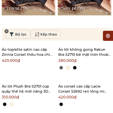
Trang chủ
Sản phẩm
0
Bộ lọc
Xếp theo
Áo toplette satin cao cấp
Áo lót không gọng Rakun
Zinnia Corset thêu hoa chỉ
Bra S2710 bề mặt trơn thoải
nổi sang trọng gợi cảm mùa
mái cúp V phối lưới cao cấp
420.000₫
280.000₫
hè Bralettehousevn
Bralettehousevn
Áo lót Plush Bra S2701 cúp
Áo corset cao cấp Lacie
quây thế hệ mới nâng 3D
Corset S2692 ren lông mi
cao cấp Bralettehousevn
sang trọng có gọng mút
310.000₫
420.000₫
Bralettehousevn