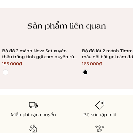
Chính sách kiểm hàng
Sản phẩm liên quan
Bộ đồ 2 mảnh Nova Set xuyên
Bộ đồ lót 2 mảnh Timmy Set phối
thấu trắng tinh gợi cảm quyến rũ
màu nổi bật gợi cảm đơ
đơn giản Bralettehousevn
quyến rũ Bralettehous
155.000₫
165.000₫
Miễn phí vận chuyển
Bộ sưu tập mới