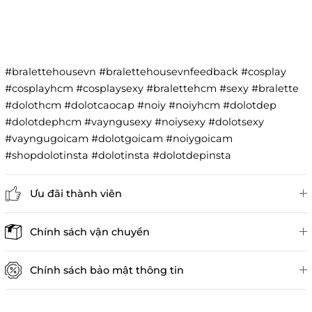
#bralettehousevn #bralettehousevnfeedback #cosplay
#cosplayhcm #cosplaysexy #bralettehcm #sexy #bralette
#dolothcm #dolotcaocap #noiy #noiyhcm #dolotdep
#dolotdephcm #vayngusexy #noiysexy #dolotsexy
#vayngugoicam #dolotgoicam #noiygoicam
#shopdolotinsta #dolotinsta #dolotdepinsta
Ưu đãi thành viên
Đánh giá sản phẩm
Chính sách vận chuyển
Chính sách bảo mật thông tin