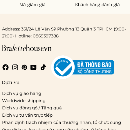
Mã giảm giá
Khách hàng đánh giá
Address: 351/24 Lê Văn Sỹ Phường 13 Quận 3 TPHCM (9:00-
21:00) Hotline: 0869397388
Chi phí giao hàng
Giao hàng trong ngày (hoả tốc)
Dịch vụ
Dịch vụ giao hàng
Worldwide shipping
Giao hàng tiêu chuẩn:
Dịch vụ đóng gói/ Tặng quà
Hồ Chí Minh:
Áp dụng theo bảng giá cước của ĐVVC
Dịch vụ tư vấn trực tiếp
Vietelpost/ Giaohangtietkiem và 1 số đối tác vận chuyển
Phân định trách nhiệm của thương nhân, tổ chức cung
khác
ứng dịch vụ logistics về cung cấp chứng từ hàng hóa