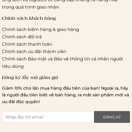
Hà Nội và các tỉnh thành khác:
Áp dụng theo bảng giá
trong quá trình giao nhận
cước của ĐVVC Vietelpost/ Giaohangtietkiem... và 1 số đối
tác vận chuyển khác
Chính sách khách hàng
Chính sách kiểm hàng & giao hàng
Thời gian giao hàng
Chính sách đổi trả
Hồ Chí Minh:
Chính sách thanh toán
Chính sách ưu đãi thành viên
Hà Nội và các tỉnh thành khá
Chính sách Bảo mật và Bảo vệ thông tin cá nhân người
tiêu dùng
Đăng ký lấy mã giảm giá
Lưu ý chung về chính sách vận chuyển
Giảm 10% cho lần mua hàng đầu tiên của bạn! Ngoài ra, hãy
1 triệu đồng
là người đầu tiên biết về bán hàng, ra mắt sản phẩm mới và
giao hàng trong ngày
Bralettehousevn
hỗ trợ
ưu đãi độc quyền!
chi phí vận chuyển là 20.000
giao hàng tiêu chuẩn
miễn phí ship
ĐĂNG KÝ
toàn quốc
.