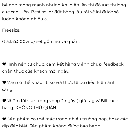
bé nhỏ mỏng manh nhưng khi diện lên thì độ s.át thương
cực cao luôn. Best seller đứt hàng lâu rồi về lại được số
lượng không nhiều ạ.
Freesize.
Giá:155.000vnd/ set gồm áo và quần.
❤Hình nền tự chụp, cam kết hàng y ảnh chụp, feedback
chân thực của khách mỗi ngày.
❤Màu có thể khác 1 tí so với thực tế do điều kiện ánh
sáng.
❤Nhận đổi size trong vòng 2 ngày ( giữ tag vàBill mua
hàng, KHÔNG THỬ QUẦN).
❤ Sản phẩm có thể mặc trong nhiều trường hợp, hoặc các
dịp đặc biệt. Sản phẩm không được bảo hành