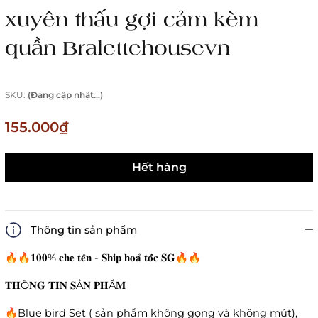
xuyên thấu gợi cảm kèm
quần Bralettehousevn
SKU:
(Đang cập nhật...)
155.000₫
Hết hàng
Thông tin sản phẩm
🔥🔥𝟏𝟎𝟎% 𝐜𝐡𝐞 𝐭𝐞̂𝐧 - 𝐒𝐡𝐢𝐩 𝐡𝐨𝐚̉ 𝐭𝐨̂́𝐜 𝐒𝐆🔥🔥
𝐓𝐇Ô𝐍𝐆 𝐓𝐈𝐍 𝐒Ả𝐍 𝐏𝐇Ẩ𝐌
🔥Blue bird Set ( sản phẩm không gọng và không mút),