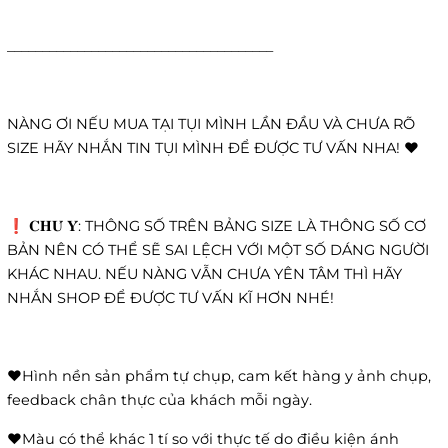
______________________________________
NÀNG ƠI NẾU MUA TẠI TỤI MÌNH LẦN ĐẦU VÀ CHƯA RÕ
SIZE HÃY NHẮN TIN TỤI MÌNH ĐỂ ĐƯỢC TƯ VẤN NHA! ❤️
❗️ 𝐂𝐇𝐔́ 𝐘́: THÔNG SỐ TRÊN BẢNG SIZE LÀ THÔNG SỐ CƠ
BẢN NÊN CÓ THỂ SẼ SAI LỆCH VỚI MỘT SỐ DÁNG NGƯỜI
KHÁC NHAU. NẾU NÀNG VẪN CHƯA YÊN TÂM THÌ HÃY
NHẮN SHOP ĐỂ ĐƯỢC TƯ VẤN KĨ HƠN NHÉ!
❤️Hình nền sản phẩm tự chụp, cam kết hàng y ảnh chụp,
feedback chân thực của khách mỗi ngày.
❤️Màu có thể khác 1 tí so với thực tế do điều kiện ánh