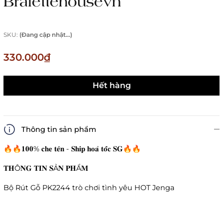
Bralettehousevn
SKU:
(Đang cập nhật...)
330.000₫
Hết hàng
Thông tin sản phẩm
🔥🔥𝟏𝟎𝟎% 𝐜𝐡𝐞 𝐭𝐞̂𝐧 - 𝐒𝐡𝐢𝐩 𝐡𝐨𝐚̉ 𝐭𝐨̂́𝐜 𝐒𝐆🔥🔥
𝐓𝐇Ô𝐍𝐆 𝐓𝐈𝐍 𝐒Ả𝐍 𝐏𝐇Ẩ𝐌
Bộ Rút Gỗ PK2244 trò chơi tình yêu HOT Jenga