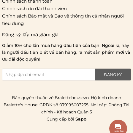
Chính sách thanh toán
Chính sách ưu đãi thành viên
Chính sách Bảo mật và Bảo vệ thông tin cá nhân người
tiêu dùng
Giao hàng tiêu chuẩn:
Đăng ký lấy mã giảm giá
Hồ Chí Minh:
Áp dụng theo bảng giá cước của ĐVVC
Vietelpost/ Giaohangtietkiem và 1 số đối tác vận chuyển
Giảm 10% cho lần mua hàng đầu tiên của bạn! Ngoài ra, hãy
khác
là người đầu tiên biết về bán hàng, ra mắt sản phẩm mới và
Hà Nội và các tỉnh thành khác:
Áp dụng theo bảng giá
ưu đãi độc quyền!
cước của ĐVVC Vietelpost/ Giaohangtietkiem... và 1 số đối
tác vận chuyển khác
ĐĂNG KÝ
Thời gian giao hàng
Hồ Chí Minh:
Bản quyền thuộc về Bralettehousevn. Hộ kinh doanh
Bralette's House. GPDK số 079195003235. Nơi cấp: Phòng Tài
Hà Nội và các tỉnh thành khá
chính - Kế hoạch Quận 3
Cung cấp bởi
Sapo
Liên hệ