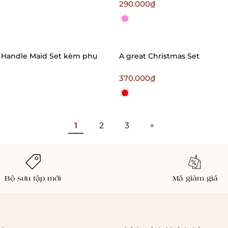
Bralettehousevn
290.000₫
y Handle Maid Set kèm phụ
A great Christmas Set
370.000₫
»
1
2
3
Bộ sưu tập mới
Mã giảm giá