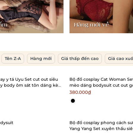
hẩm
Hàng mới về
Tên Z-A
Hàng mới
Giá thấp đến cao
Giá cao xu
ay y tá Uyu Set cut out siêu
Bộ đồ cosplay Cat Woman Se
áy body ôm sát tôn dáng kèm
mèo dáng bodysuit cut out g
ralettehousevn
Bralettehousevn
380.000₫
dysuit
Bộ đồ cosplay phong cách s
Yang Yang Set xuyên thấu si