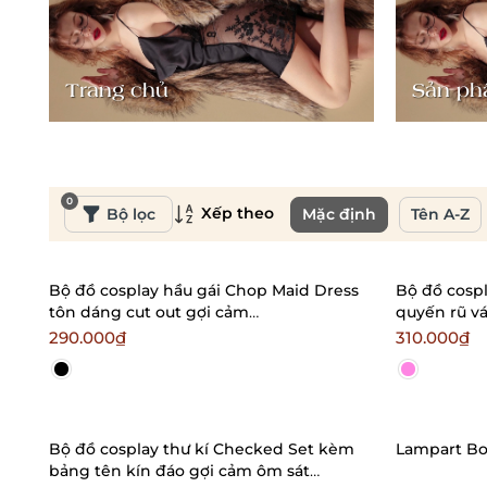
Trang chủ
Sản p
0
Xếp theo
Bộ lọc
Mặc định
Tên A-Z
Bộ đồ cosplay hầu gái Chop Maid Dress
Bộ đồ cospl
tôn dáng cut out gợi cảm
quyến rũ v
Bralettehousevn
phụ kiện B
290.000₫
310.000₫
Bộ đồ cosplay thư kí Checked Set kèm
Lampart Bo
bảng tên kín đáo gợi cảm ôm sát