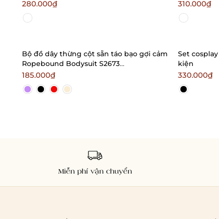
Bralettehousevn
280.000₫
310.000₫
Bộ đồ dây thừng cột sẵn táo bạo gợi cảm
Set cospla
Ropebound Bodysuit S2673
kiện
Bralettehousevn
185.000₫
330.000₫
Miễn phí vận chuyển