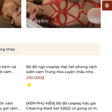
Cosplay
Á
ống thấp
t kèm cài
Bộ đồ ngủ cosplay Haji Set phong cách
ợi cảm
sườn xám Trung Hoa xuyên thấu nhẹ
nhàng Bralettehousevn
290.000₫
ườn xám
[KÈM PHỤ KIỆN] Bộ đồ cosplay hầu gái
êu gợi cảm
Cleaning Maid Set S2622 có gọng có mút