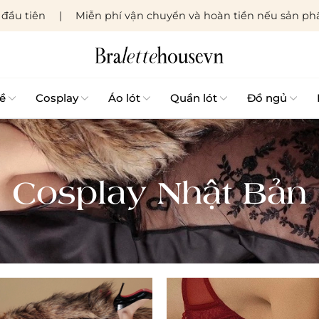
đầu tiên
Miễn phí vận chuyển và hoàn tiền nếu sản phẩ
ề
Cosplay
Áo lót
Quần lót
Đồ ngủ
Cosplay Nhật Bản