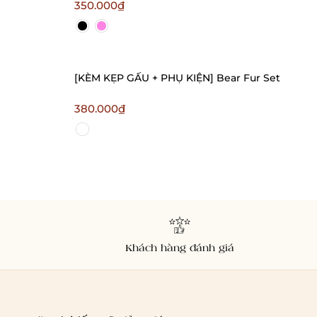
tôn dáng Bralettehousevn
350.000₫
[KÈM KẸP GẤU + PHỤ KIỆN] Bear Fur Set
380.000₫
Khách hàng đánh giá