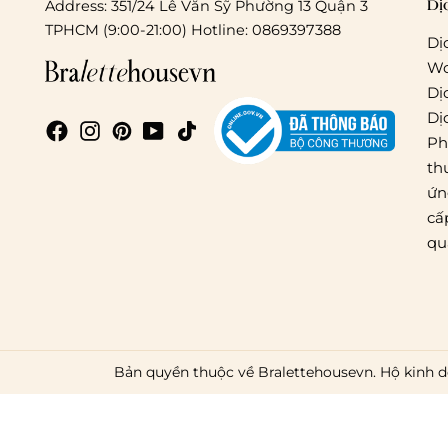
Dị
Address: 351/24 Lê Văn Sỹ Phường 13 Quận 3
TPHCM (9:00-21:00) Hotline: 0869397388
Dị
Wo
Dị
Dị
Ph
th
ứn
cấ
qu
Bản quyền thuộc về Bralettehousevn. Hộ kinh d