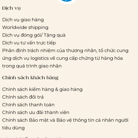
Dịch vụ
Dịch vụ giao hàng
Worldwide shipping
Giao hàng tiêu chuẩn:
Dịch vụ đóng gói/ Tặng quà
Hồ Chí Minh:
Áp dụng theo bảng giá cước của ĐVVC
Dịch vụ tư vấn trực tiếp
Vietelpost/ Giaohangtietkiem và 1 số đối tác vận chuyển
Phân định trách nhiệm của thương nhân, tổ chức cung
khác
ứng dịch vụ logistics về cung cấp chứng từ hàng hóa
Hà Nội và các tỉnh thành khác:
Áp dụng theo bảng giá
trong quá trình giao nhận
cước của ĐVVC Vietelpost/ Giaohangtietkiem... và 1 số đối
tác vận chuyển khác
Chính sách khách hàng
Chính sách kiểm hàng & giao hàng
Thời gian giao hàng
Chính sách đổi trả
Hồ Chí Minh:
Chính sách thanh toán
Chính sách ưu đãi thành viên
Hà Nội và các tỉnh thành khá
Chính sách Bảo mật và Bảo vệ thông tin cá nhân người
tiêu dùng