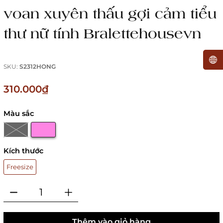
voan xuyên thấu gợi cảm tiểu
thư nữ tính Bralettehousevn
SKU:
S2312HONG
310.000₫
Màu sắc
Kích thước
Freesize
Thêm vào giỏ hàng