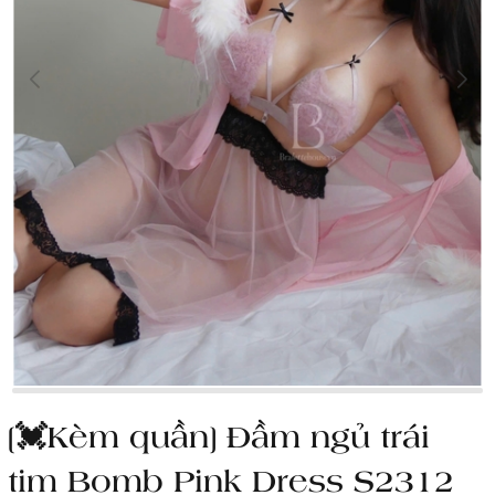
[💓Kèm quần] Đầm ngủ trái
tim Bomb Pink Dress S2312