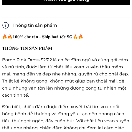
Thông tin sản phẩm
🔥🔥𝟏𝟎𝟎% 𝐜𝐡𝐞 𝐭𝐞̂𝐧 - 𝐒𝐡𝐢𝐩 𝐡𝐨𝐚̉ 𝐭𝐨̂́𝐜 𝐒𝐆🔥🔥
𝐓𝐇Ô𝐍𝐆 𝐓𝐈𝐍 𝐒Ả𝐍 𝐏𝐇Ẩ𝐌
Bomb Pink Dress S2312 là chiếc đầm ngủ vô cùng gợi cảm
và nữ tính, được làm từ chất liệu voan xuyên thấu mềm
mại, mang đến vẻ đẹp nhẹ nhàng, quyến rũ cho phái đẹp.
Thiết kế không gọng, không mút giúp bạn thoải mái, dễ
chịu nhưng vẫn tôn lên những đường cong tự nhiên một
cách tinh tế.
Đặc biệt, chiếc đầm được điểm xuyết trái tim voan nổi
bồng bềnh dễ thương và đáng yêu, tạo nên phong cách
tiểu thư ngọt ngào, đầy cuốn hút. Với chất liệu voan xuyên
thấu nhẹ nhàng, chiếc đầm không chỉ đem lại cảm giác