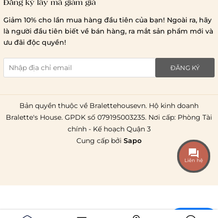
Đăng ký lấy mã giảm giá
Lưu ý chung về chính sách vận chuyển
Giảm 10% cho lần mua hàng đầu tiên của bạn! Ngoài ra, hãy
1 triệu đồng
là người đầu tiên biết về bán hàng, ra mắt sản phẩm mới và
giao hàng trong ngày
Bralettehousevn
hỗ trợ
ưu đãi độc quyền!
chi phí vận chuyển là 20.000
giao hàng tiêu chuẩn
miễn phí ship
ĐĂNG KÝ
toàn quốc
.
Bản quyền thuộc về Bralettehousevn. Hộ kinh doanh
Bralette's House. GPDK số 079195003235. Nơi cấp: Phòng Tài
chính - Kế hoạch Quận 3
Cung cấp bởi
Sapo
Liên hệ