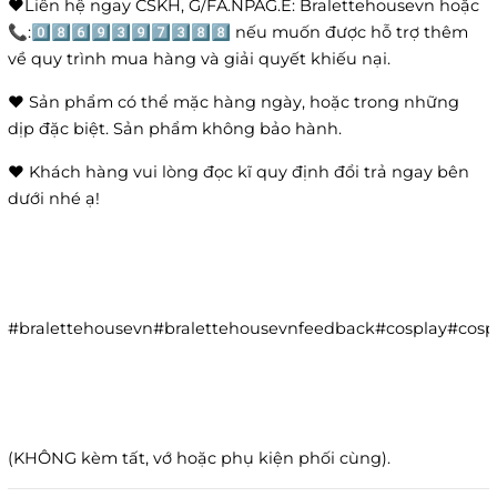
❤️Liên hệ ngay CSKH, G/FA.NPAG.E: Bralettehousevn hoặc
📞:0️⃣8️⃣6️⃣9️⃣3️⃣9️⃣7️⃣3️⃣8️⃣8️⃣ nếu muốn được hỗ trợ thêm
về quy trình mua hàng và giải quyết khiếu nại.
❤️ Sản phẩm có thể mặc hàng ngày, hoặc trong những
dịp đặc biệt. Sản phẩm không bảo hành.
❤️ Khách hàng vui lòng đọc kĩ quy định đổi trả ngay bên
dưới nhé ạ!
#bralettehousevn#bralettehousevnfeedback#cosplay#co
(KHÔNG kèm tất, vớ hoặc phụ kiện phối cùng).