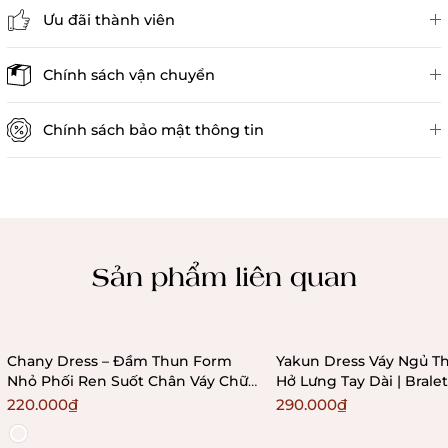
Ưu đãi thành viên
Đánh giá sản phẩm
Chính sách vận chuyển
Chính sách bảo mật thông tin
Chính sách kiểm hàng
Sản phẩm liên quan
Chany Dress – Đầm Thun Form
Yakun Dress Váy Ngủ Th
Nhỏ Phối Ren Suốt Chân Váy Chữ
Hở Lưng Tay Dài | Bral
A Ôm Sát Bralettehousevn
220.000₫
290.000₫