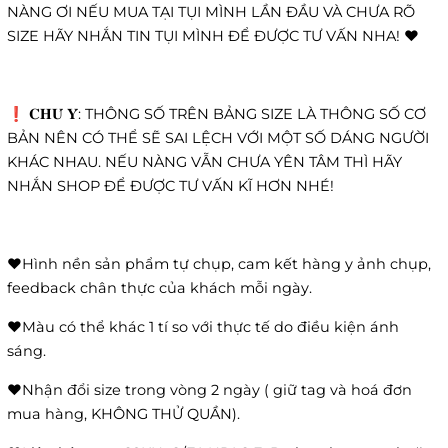
NÀNG ƠI NẾU MUA TẠI TỤI MÌNH LẦN ĐẦU VÀ CHƯA RÕ
SIZE HÃY NHẮN TIN TỤI MÌNH ĐỂ ĐƯỢC TƯ VẤN NHA! ❤️
❗️ 𝐂𝐇𝐔́ 𝐘́: THÔNG SỐ TRÊN BẢNG SIZE LÀ THÔNG SỐ CƠ
BẢN NÊN CÓ THỂ SẼ SAI LỆCH VỚI MỘT SỐ DÁNG NGƯỜI
KHÁC NHAU. NẾU NÀNG VẪN CHƯA YÊN TÂM THÌ HÃY
NHẮN SHOP ĐỂ ĐƯỢC TƯ VẤN KĨ HƠN NHÉ!
❤️Hình nền sản phẩm tự chụp, cam kết hàng y ảnh chụp,
feedback chân thực của khách mỗi ngày.
❤️Màu có thể khác 1 tí so với thực tế do điều kiện ánh
sáng.
❤️Nhận đổi size trong vòng 2 ngày ( giữ tag và hoá đơn
mua hàng, KHÔNG THỬ QUẦN).