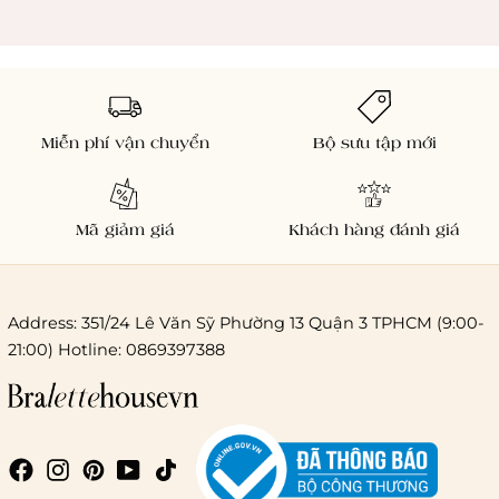
Miễn phí vận chuyển
Bộ sưu tập mới
Mã giảm giá
Khách hàng đánh giá
Address: 351/24 Lê Văn Sỹ Phường 13 Quận 3 TPHCM (9:00-
21:00) Hotline: 0869397388
Chi phí giao hàng
Giao hàng trong ngày (hoả tốc)