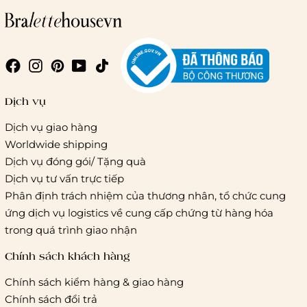
Giao hàng trong ngày (hoả tốc)
Dịch vụ
Dịch vụ giao hàng
Worldwide shipping
Giao hàng tiêu chuẩn:
Dịch vụ đóng gói/ Tặng quà
Hồ Chí Minh:
Áp dụng theo bảng giá cước của ĐVVC
Dịch vụ tư vấn trực tiếp
Vietelpost/ Giaohangtietkiem và 1 số đối tác vận chuyển
Phân định trách nhiệm của thương nhân, tổ chức cung
khác
ứng dịch vụ logistics về cung cấp chứng từ hàng hóa
Hà Nội và các tỉnh thành khác:
Áp dụng theo bảng giá
trong quá trình giao nhận
cước của ĐVVC Vietelpost/ Giaohangtietkiem... và 1 số đối
tác vận chuyển khác
Chính sách khách hàng
Chính sách kiểm hàng & giao hàng
Thời gian giao hàng
Chính sách đổi trả