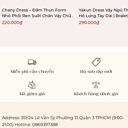
Chany Dress – Đầm Thun Form
Yakun Dress Váy Ngủ Th
Nhỏ Phối Ren Suốt Chân Váy Chữ
Hở Lưng Tay Dài | Bral
A Ôm Sát Bralettehousevn
220.000₫
290.000₫
Miễn phí vận chuyển
Bộ sưu tập mới
Mã giảm giá
Khách hàng đánh giá
Address: 351/24 Lê Văn Sỹ Phường 13 Quận 3 TPHCM (9:00-
21:00) Hotline: 0869397388
Chi phí giao hàng