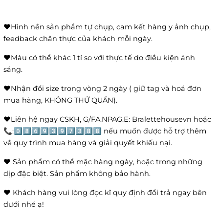
❤️Hình nền sản phẩm tự chụp, cam kết hàng y ảnh chụp,
feedback chân thực của khách mỗi ngày.
❤️Màu có thể khác 1 tí so với thực tế do điều kiện ánh
sáng.
❤️Nhận đổi size trong vòng 2 ngày ( giữ tag và hoá đơn
mua hàng, KHÔNG THỬ QUẦN).
❤️Liên hệ ngay CSKH, G/FA.NPAG.E: Bralettehousevn hoặc
📞:0️⃣8️⃣6️⃣9️⃣3️⃣9️⃣7️⃣3️⃣8️⃣8️⃣ nếu muốn được hỗ trợ thêm
về quy trình mua hàng và giải quyết khiếu nại.
❤️ Sản phẩm có thể mặc hàng ngày, hoặc trong những
dịp đặc biệt. Sản phẩm không bảo hành.
❤️ Khách hàng vui lòng đọc kĩ quy định đổi trả ngay bên
dưới nhé ạ!