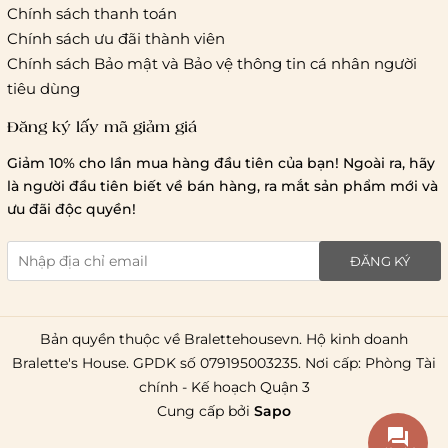
Hồ Chí Minh:
Chính sách thanh toán
Chính sách ưu đãi thành viên
Hà Nội và các tỉnh thành khá
Chính sách Bảo mật và Bảo vệ thông tin cá nhân người
tiêu dùng
Đăng ký lấy mã giảm giá
Lưu ý chung về chính sách vận chuyển
Giảm 10% cho lần mua hàng đầu tiên của bạn! Ngoài ra, hãy
1 triệu đồng
là người đầu tiên biết về bán hàng, ra mắt sản phẩm mới và
giao hàng trong ngày
Bralettehousevn
hỗ trợ
ưu đãi độc quyền!
chi phí vận chuyển là 20.000
giao hàng tiêu chuẩn
miễn phí ship
ĐĂNG KÝ
toàn quốc
.
Bản quyền thuộc về Bralettehousevn. Hộ kinh doanh
Bralette's House. GPDK số 079195003235. Nơi cấp: Phòng Tài
chính - Kế hoạch Quận 3
Cung cấp bởi
Sapo