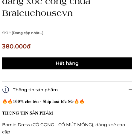
dáng xoè công chúa
Bralettehousevn
SKU:
(Đang cập nhật...)
380.000₫
Hết hàng
Thông tin sản phẩm
🔥🔥𝟏𝟎𝟎% 𝐜𝐡𝐞 𝐭𝐞̂𝐧 - 𝐒𝐡𝐢𝐩 𝐡𝐨𝐚̉ 𝐭𝐨̂́𝐜 𝐒𝐆🔥🔥
𝐓𝐇Ô𝐍𝐆 𝐓𝐈𝐍 𝐒Ả𝐍 𝐏𝐇Ẩ𝐌
Bomie Dress (CÓ GỌNG - CÓ MÚT MỎNG), dáng xoè cao
cấp