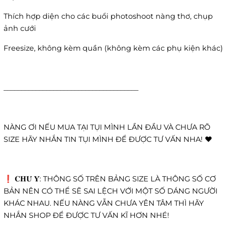
Thích hợp diện cho các buổi photoshoot nàng thơ, chụp
ảnh cưới
Freesize, không kèm quần (không kèm các phụ kiện khác)
______________________________________
NÀNG ƠI NẾU MUA TẠI TỤI MÌNH LẦN ĐẦU VÀ CHƯA RÕ
SIZE HÃY NHẮN TIN TỤI MÌNH ĐỂ ĐƯỢC TƯ VẤN NHA! ❤️
❗️ 𝐂𝐇𝐔́ 𝐘́: THÔNG SỐ TRÊN BẢNG SIZE LÀ THÔNG SỐ CƠ
BẢN NÊN CÓ THỂ SẼ SAI LỆCH VỚI MỘT SỐ DÁNG NGƯỜI
KHÁC NHAU. NẾU NÀNG VẪN CHƯA YÊN TÂM THÌ HÃY
NHẮN SHOP ĐỂ ĐƯỢC TƯ VẤN KĨ HƠN NHÉ!