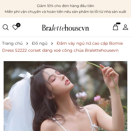
Giảm 10% cho đơn hàng đầu tiên
Miễn phí vận chuyển và hoàn tiền nếu sản phẩm bị lỗi từ nhà sản xuất
0
Trang chủ
Đồ ngủ
Đầm váy ngủ nữ cao cấp Bomie
Dress S2222 corset dáng xoè công chúa Bralettehousevn