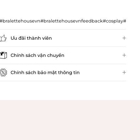
#bralettehousevn#bralettehousevnfeedback#cosplay#cos
Ưu đãi thành viên
Đánh giá sản phẩm
Chính sách vận chuyển
Chính sách bảo mật thông tin
Chính sách kiểm hàng