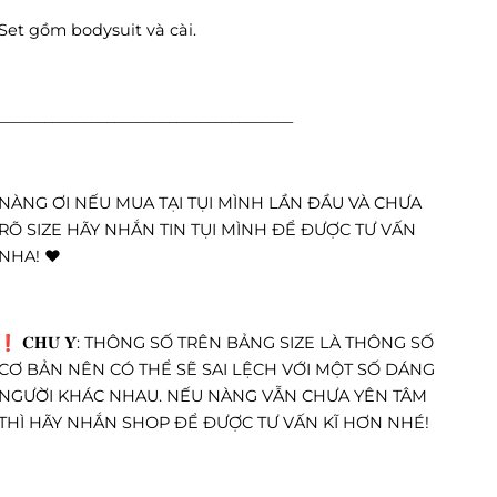
Set gồm bodysuit và cài.
______________________________________
NÀNG ƠI NẾU MUA TẠI TỤI MÌNH LẦN ĐẦU VÀ CHƯA
RÕ SIZE HÃY NHẮN TIN TỤI MÌNH ĐỂ ĐƯỢC TƯ VẤN
NHA! ❤️
❗️ 𝐂𝐇𝐔́ 𝐘́: THÔNG SỐ TRÊN BẢNG SIZE LÀ THÔNG SỐ
CƠ BẢN NÊN CÓ THỂ SẼ SAI LỆCH VỚI MỘT SỐ DÁNG
NGƯỜI KHÁC NHAU. NẾU NÀNG VẪN CHƯA YÊN TÂM
THÌ HÃY NHẮN SHOP ĐỂ ĐƯỢC TƯ VẤN KĨ HƠN NHÉ!