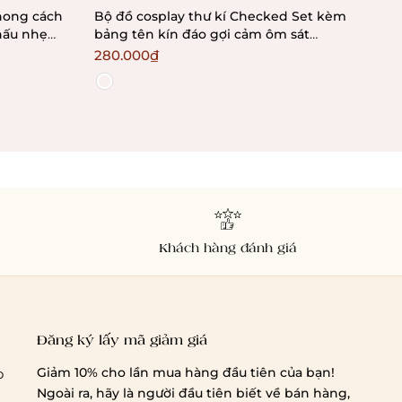
phong cách
Bộ đồ cosplay thư kí Checked Set kèm
Lam
hấu nhẹ
bảng tên kín đáo gợi cảm ôm sát
Bralettehousevn
280.000₫
31
Khách hàng đánh giá
Đăng ký lấy mã giảm giá
Giảm 10% cho lần mua hàng đầu tiên của bạn!
o
Ngoài ra, hãy là người đầu tiên biết về bán hàng,
Chi phí giao hàng