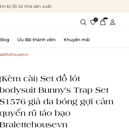
m bị lỗi từ nhà sản xuất
0
Blog
Ưu đãi thành viên
Khuyến mãi
ralettehousevn
(Kèm cài) Set đồ lót
bodysuit Bunny’s Trap Set
S1576 giả da bóng gợi cảm
quyến rũ táo bạo
Bralettehousevn