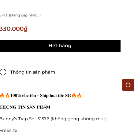
SKU:
(Đang cập nhật...)
330.000₫
Hết hàng
Thông tin sản phẩm
🔥🔥𝟏𝟎𝟎% 𝐜𝐡𝐞 𝐭𝐞̂𝐧 - 𝐒𝐡𝐢𝐩 𝐡𝐨𝐚̉ 𝐭𝐨̂́𝐜 𝐒𝐆🔥🔥
𝐓𝐇Ô𝐍𝐆 𝐓𝐈𝐍 𝐒Ả𝐍 𝐏𝐇Ẩ𝐌
Bunny’s Trap Set S1576 (không gọng không mút)
Freesize