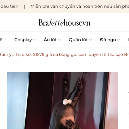
đầu tiên
Miễn phí vận chuyển và hoàn tiền nếu sản phẩ
ề
Cosplay
Áo lót
Quần lót
Đồ ngủ
 Bunny’s Trap Set S1576 giả da bóng gợi cảm quyến rũ táo bạo B