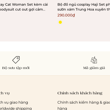
lay Cat Woman Set kèm cài
Bộ đồ ngủ cosplay Haji Set 
odysuit cut out gợi cảm
sườn xám Trung Hoa xuyên t
usevn
nhàng Bralettehousevn
290.000₫
Bộ sưu tập mới
Mã giảm giá
ch vụ
Chính sách khách hàng
ch vụ giao hàng
Chính sách kiểm hàng & gia
rldwide shipping
hàng