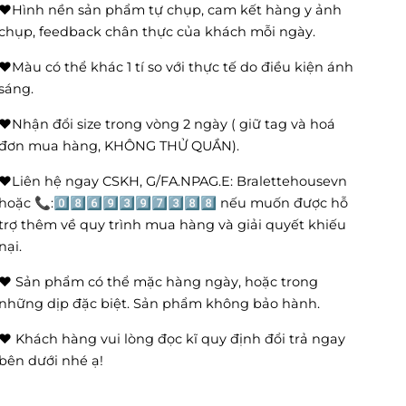
❤️Hình nền sản phẩm tự chụp, cam kết hàng y ảnh
chụp, feedback chân thực của khách mỗi ngày.
❤️Màu có thể khác 1 tí so với thực tế do điều kiện ánh
sáng.
❤️Nhận đổi size trong vòng 2 ngày ( giữ tag và hoá
đơn mua hàng, KHÔNG THỬ QUẦN).
❤️Liên hệ ngay CSKH, G/FA.NPAG.E: Bralettehousevn
hoặc 📞:0️⃣8️⃣6️⃣9️⃣3️⃣9️⃣7️⃣3️⃣8️⃣8️⃣ nếu muốn được hỗ
trợ thêm về quy trình mua hàng và giải quyết khiếu
nại.
❤️ Sản phẩm có thể mặc hàng ngày, hoặc trong
những dịp đặc biệt. Sản phẩm không bảo hành.
❤️ Khách hàng vui lòng đọc kĩ quy định đổi trả ngay
bên dưới nhé ạ!