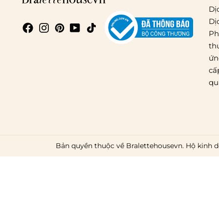
Dị
Dị
Ph
th
ứn
cấ
qu
Bản quyền thuộc về Bralettehousevn. Hộ kinh d