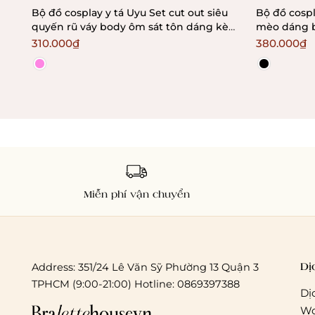
Bộ đồ cosplay y tá Uyu Set cut out siêu
Bộ đồ cosp
quyến rũ váy body ôm sát tôn dáng kèm
mèo dáng b
phụ kiện Bralettehousevn
Braletteho
310.000₫
380.000₫
Miễn phí vận chuyển
Dị
Address: 351/24 Lê Văn Sỹ Phường 13 Quận 3
TPHCM (9:00-21:00) Hotline: 0869397388
Dị
Wo