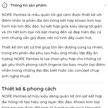
Thông tin sản phẩm
NOPE Panties là mẫu quần lót gợi cảm được thiết kế với
điểm nhấn là phần đai ôm hông kết hợp khoen kim loại
hình trái tim độc đáo. Sự kết hợp giữa kiểu dáng tối giản
và chi tiết kim loại nổi bật mang đến vẻ đẹp hiện đại, cá
tính nhưng vẫn giữ được nét nữ tính đầy cuốn hút.
Thiết kế ôm sát cơ thể giúp tôn lên đường cong tự nhiên,
trong khi phần đai phụ tạo hiệu ứng nhiều lớp đầy ấn
tượng. NOPE Panties là lựa chọn phù hợp cho những cô
gái yêu thích phong cách lingerie táo bạo, muốn tạo điểm
nhấn trong những dịp đặc biệt hoặc các concept chụp
ảnh nghệ thuật.
Thiết kế & phong cách
NOPE Panties sở hữu kiểu dáng quần lót ôm sát kết hợp
đai hông rời tạo hiệu ứng layer độc đáo. Khoen kim loại
hình trái tim được đặt tinh tế ở mặt trước giúp tổng thể