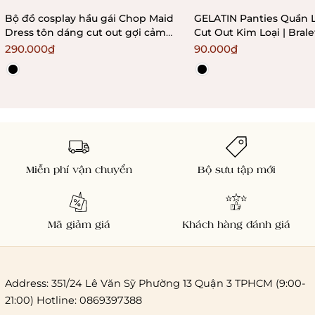
Bộ đồ cosplay hầu gái Chop Maid
GELATIN Panties Quần 
Dress tôn dáng cut out gợi cảm
Cut Out Kim Loại | Bral
Bralettehousevn
290.000₫
90.000₫
Miễn phí vận chuyển
Bộ sưu tập mới
Mã giảm giá
Khách hàng đánh giá
Address: 351/24 Lê Văn Sỹ Phường 13 Quận 3 TPHCM (9:00-
21:00) Hotline: 0869397388
Chi phí giao hàng