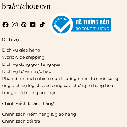
Giao hàng trong ngày (hoả tốc)
Dịch vụ
Dịch vụ giao hàng
Worldwide shipping
Giao hàng tiêu chuẩn:
Dịch vụ đóng gói/ Tặng quà
Hồ Chí Minh:
Áp dụng theo bảng giá cước của ĐVVC
Dịch vụ tư vấn trực tiếp
Vietelpost/ Giaohangtietkiem và 1 số đối tác vận chuyển
Phân định trách nhiệm của thương nhân, tổ chức cung
khác
ứng dịch vụ logistics về cung cấp chứng từ hàng hóa
Hà Nội và các tỉnh thành khác:
Áp dụng theo bảng giá
trong quá trình giao nhận
cước của ĐVVC Vietelpost/ Giaohangtietkiem... và 1 số đối
tác vận chuyển khác
Chính sách khách hàng
Chính sách kiểm hàng & giao hàng
Thời gian giao hàng
Chính sách đổi trả
Hồ Chí Minh: