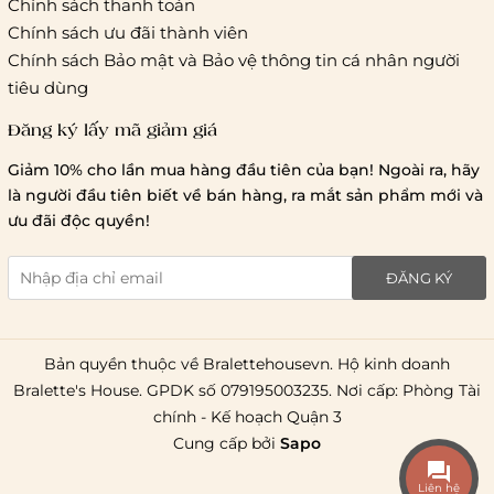
Chính sách thanh toán
Chính sách ưu đãi thành viên
Hà Nội và các tỉnh thành khá
Chính sách Bảo mật và Bảo vệ thông tin cá nhân người
tiêu dùng
Đăng ký lấy mã giảm giá
Lưu ý chung về chính sách vận chuyển
Giảm 10% cho lần mua hàng đầu tiên của bạn! Ngoài ra, hãy
1 triệu đồng
là người đầu tiên biết về bán hàng, ra mắt sản phẩm mới và
giao hàng trong ngày
Bralettehousevn
hỗ trợ
ưu đãi độc quyền!
chi phí vận chuyển là 20.000
giao hàng tiêu chuẩn
miễn phí ship
ĐĂNG KÝ
toàn quốc
.
Bản quyền thuộc về Bralettehousevn. Hộ kinh doanh
Bralette's House. GPDK số 079195003235. Nơi cấp: Phòng Tài
chính - Kế hoạch Quận 3
Cung cấp bởi
Sapo
Liên hệ