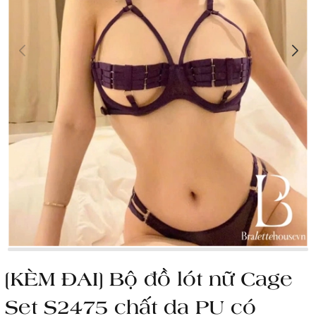
[KÈM ĐAI] Bộ đồ lót nữ Cage
Set S2475 chất da PU có