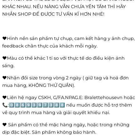
KHÁC NHAU. NẾU NÀNG VẪN CHƯA YÊN TÂM THÌ HÃY
NHẮN SHOP ĐỂ ĐƯỢC TƯ VẤN KĨ HƠN NHÉ!
❤️Hình nền sản phẩm tự chụp, cam kết hàng y ảnh chụp,
feedback chân thực của khách mỗi ngày.
❤️Màu có thể khác 1 tí so với thực tế do điều kiện ánh
sáng.
❤️Nhận đổi size trong vòng 2 ngày ( giữ tag và hoá đơn
mua hàng, KHÔNG THỬ QUẦN).
❤️Liên hệ ngay CSKH, G/FA.NPAG.E: Bralettehousevn hoặc
📞:0️⃣8️⃣6️⃣9️⃣3️⃣9️⃣7️⃣3️⃣8️⃣8️⃣ nếu muốn được hỗ trợ thêm
về quy trình mua hàng và giải quyết khiếu nại.
❤️ Sản phẩm có thể mặc hàng ngày, hoặc trong những
dịp đặc biệt. Sản phẩm không bảo hành.