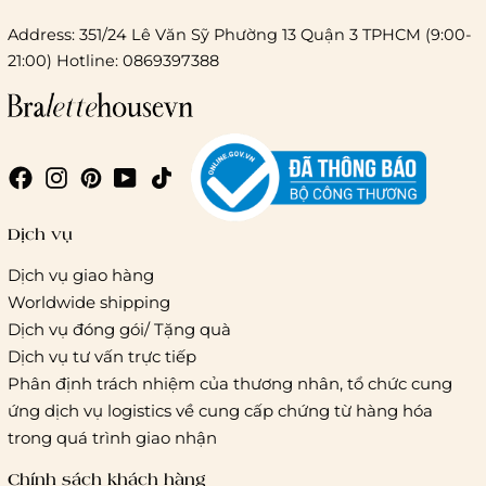
Address: 351/24 Lê Văn Sỹ Phường 13 Quận 3 TPHCM (9:00-
21:00) Hotline: 0869397388
Chi phí giao hàng
Giao hàng trong ngày (hoả tốc)
Dịch vụ
Dịch vụ giao hàng
Worldwide shipping
Giao hàng tiêu chuẩn:
Dịch vụ đóng gói/ Tặng quà
Hồ Chí Minh:
Áp dụng theo bảng giá cước của ĐVVC
Dịch vụ tư vấn trực tiếp
Vietelpost/ Giaohangtietkiem và 1 số đối tác vận chuyển
Phân định trách nhiệm của thương nhân, tổ chức cung
khác
ứng dịch vụ logistics về cung cấp chứng từ hàng hóa
Hà Nội và các tỉnh thành khác:
Áp dụng theo bảng giá
trong quá trình giao nhận
cước của ĐVVC Vietelpost/ Giaohangtietkiem... và 1 số đối
tác vận chuyển khác
Chính sách khách hàng