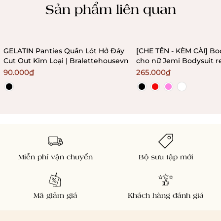
Sản phẩm liên quan
GELATIN Panties Quần Lót Hở Đáy
[CHE TÊN - KÈM CÀI] Bo
Cut Out Kim Loại | Bralettehousevn
cho nữ Jemi Bodysuit r
không gọng không mú
90.000₫
265.000₫
Bralettehousevn
Miễn phí vận chuyển
Bộ sưu tập mới
Mã giảm giá
Khách hàng đánh giá