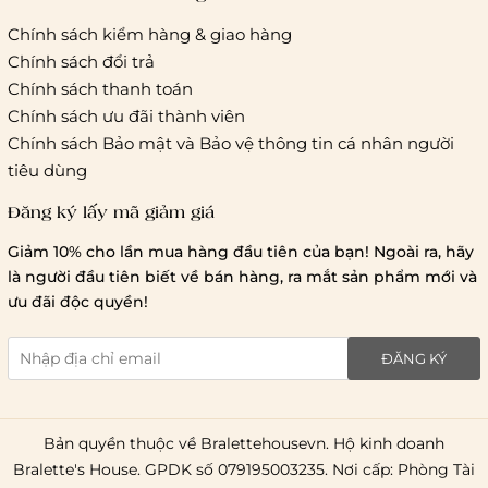
Chính sách kiểm hàng & giao hàng
Thời gian giao hàng
Chính sách đổi trả
Hồ Chí Minh:
Chính sách thanh toán
Chính sách ưu đãi thành viên
Hà Nội và các tỉnh thành khá
Chính sách Bảo mật và Bảo vệ thông tin cá nhân người
tiêu dùng
Đăng ký lấy mã giảm giá
Lưu ý chung về chính sách vận chuyển
Giảm 10% cho lần mua hàng đầu tiên của bạn! Ngoài ra, hãy
1 triệu đồng
là người đầu tiên biết về bán hàng, ra mắt sản phẩm mới và
giao hàng trong ngày
Bralettehousevn
hỗ trợ
ưu đãi độc quyền!
chi phí vận chuyển là 20.000
giao hàng tiêu chuẩn
miễn phí ship
ĐĂNG KÝ
toàn quốc
.
Bản quyền thuộc về Bralettehousevn. Hộ kinh doanh
Bralette's House. GPDK số 079195003235. Nơi cấp: Phòng Tài