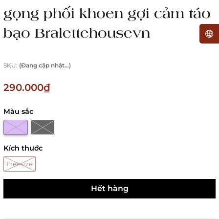
gọng phối khoen gợi cảm táo
bạo Bralettehousevn
SKU:
(Đang cập nhật...)
290.000₫
Màu sắc
Kích thước
Freesize
Hết hàng