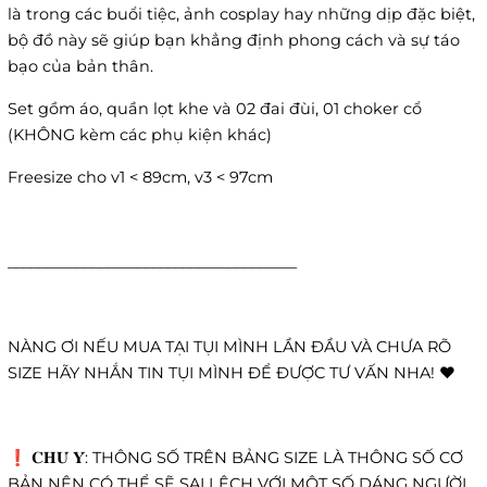
là trong các buổi tiệc, ảnh cosplay hay những dịp đặc biệt,
bộ đồ này sẽ giúp bạn khẳng định phong cách và sự táo
bạo của bản thân.
Set gồm áo, quần lọt khe và 02 đai đùi, 01 choker cổ
(KHÔNG kèm các phụ kiện khác)
Freesize cho v1 < 89cm, v3 < 97cm
______________________________________
NÀNG ƠI NẾU MUA TẠI TỤI MÌNH LẦN ĐẦU VÀ CHƯA RÕ
SIZE HÃY NHẮN TIN TỤI MÌNH ĐỂ ĐƯỢC TƯ VẤN NHA! ❤️
❗️ 𝐂𝐇𝐔́ 𝐘́: THÔNG SỐ TRÊN BẢNG SIZE LÀ THÔNG SỐ CƠ
BẢN NÊN CÓ THỂ SẼ SAI LỆCH VỚI MỘT SỐ DÁNG NGƯỜI