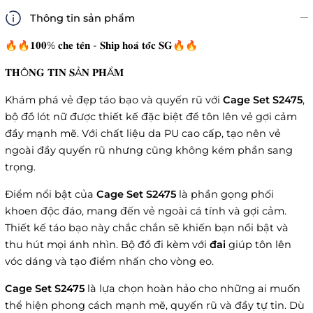
Thông tin sản phẩm
🔥🔥𝟏𝟎𝟎% 𝐜𝐡𝐞 𝐭𝐞̂𝐧 - 𝐒𝐡𝐢𝐩 𝐡𝐨𝐚̉ 𝐭𝐨̂́𝐜 𝐒𝐆🔥🔥
𝐓𝐇Ô𝐍𝐆 𝐓𝐈𝐍 𝐒Ả𝐍 𝐏𝐇Ẩ𝐌
Khám phá vẻ đẹp táo bạo và quyến rũ với
Cage Set S2475
,
bộ đồ lót nữ được thiết kế đặc biệt để tôn lên vẻ gợi cảm
đầy mạnh mẽ. Với chất liệu da PU cao cấp, tạo nên vẻ
ngoài đầy quyến rũ nhưng cũng không kém phần sang
trọng.
Điểm nổi bật của
Cage Set S2475
là phần gọng phối
khoen độc đáo, mang đến vẻ ngoài cá tính và gợi cảm.
Thiết kế táo bạo này chắc chắn sẽ khiến bạn nổi bật và
thu hút mọi ánh nhìn. Bộ đồ đi kèm với
đai
giúp tôn lên
vóc dáng và tạo điểm nhấn cho vòng eo.
Cage Set S2475
là lựa chọn hoàn hảo cho những ai muốn
thể hiện phong cách mạnh mẽ, quyến rũ và đầy tự tin. Dù