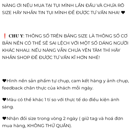
NÀNG ƠI NẾU MUA TẠI TỤI MÌNH LẦN ĐẦU VÀ CHƯA RÕ
SIZE HÃY NHẮN TIN TỤI MÌNH ĐỂ ĐƯỢC TƯ VẤN NHA! ❤️
❗️ 𝐂𝐇𝐔́ 𝐘́: THÔNG SỐ TRÊN BẢNG SIZE LÀ THÔNG SỐ CƠ
BẢN NÊN CÓ THỂ SẼ SAI LỆCH VỚI MỘT SỐ DÁNG NGƯỜI
KHÁC NHAU. NẾU NÀNG VẪN CHƯA YÊN TÂM THÌ HÃY
NHẮN SHOP ĐỂ ĐƯỢC TƯ VẤN KĨ HƠN NHÉ!
❤️Hình nền sản phẩm tự chụp, cam kết hàng y ảnh chụp,
feedback chân thực của khách mỗi ngày.
❤️Màu có thể khác 1 tí so với thực tế do điều kiện ánh
sáng.
❤️Nhận đổi size trong vòng 2 ngày ( giữ tag và hoá đơn
mua hàng, KHÔNG THỬ QUẦN).