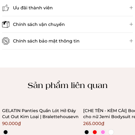
Ưu đãi thành viên
Đánh giá sản phẩm
Chính sách vận chuyển
Chính sách bảo mật thông tin
Chính sách kiểm hàng
Sản phẩm liên quan
GELATIN Panties Quần Lót Hở Đáy
[CHE TÊN - KÈM CÀI] Bo
Cut Out Kim Loại | Bralettehousevn
cho nữ Jemi Bodysuit r
không gọng không mú
90.000₫
265.000₫
Bralettehousevn