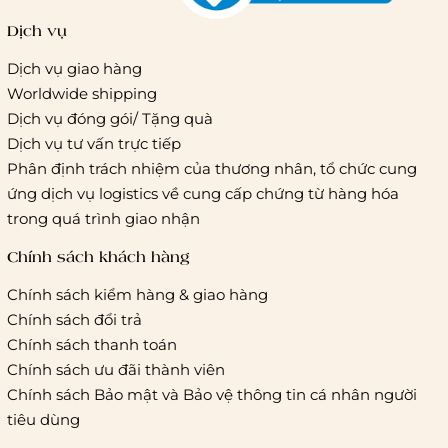
Dịch vụ
Dịch vụ giao hàng
Worldwide shipping
Giao hàng tiêu chuẩn:
Dịch vụ đóng gói/ Tặng quà
Hồ Chí Minh:
Áp dụng theo bảng giá cước của ĐVVC
Dịch vụ tư vấn trực tiếp
Vietelpost/ Giaohangtietkiem và 1 số đối tác vận chuyển
Phân định trách nhiệm của thương nhân, tổ chức cung
khác
ứng dịch vụ logistics về cung cấp chứng từ hàng hóa
Hà Nội và các tỉnh thành khác:
Áp dụng theo bảng giá
trong quá trình giao nhận
cước của ĐVVC Vietelpost/ Giaohangtietkiem... và 1 số đối
tác vận chuyển khác
Chính sách khách hàng
Chính sách kiểm hàng & giao hàng
Thời gian giao hàng
Chính sách đổi trả
Hồ Chí Minh:
Chính sách thanh toán
Chính sách ưu đãi thành viên
Hà Nội và các tỉnh thành khá
Chính sách Bảo mật và Bảo vệ thông tin cá nhân người
tiêu dùng