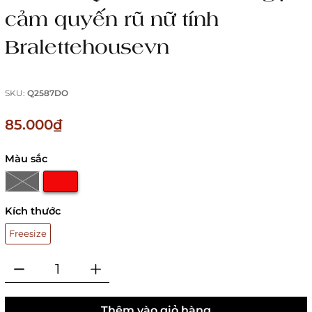
cảm quyến rũ nữ tính
Bralettehousevn
SKU:
Q2587DO
85.000₫
Màu sắc
Kích thước
Freesize
Thêm vào giỏ hàng