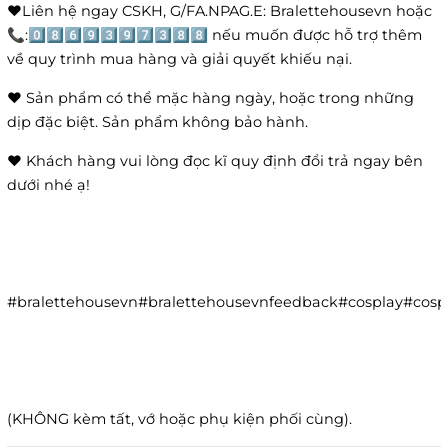
❤️Liên hệ ngay CSKH, G/FA.NPAG.E: Bralettehousevn hoặc
📞:0️⃣8️⃣6️⃣9️⃣3️⃣9️⃣7️⃣3️⃣8️⃣8️⃣ nếu muốn được hỗ trợ thêm
về quy trình mua hàng và giải quyết khiếu nại.
❤️ Sản phẩm có thể mặc hàng ngày, hoặc trong những
dịp đặc biệt. Sản phẩm không bảo hành.
❤️ Khách hàng vui lòng đọc kĩ quy định đổi trả ngay bên
dưới nhé ạ!
#bralettehousevn#bralettehousevnfeedback#cosplay#co
(KHÔNG kèm tất, vớ hoặc phụ kiện phối cùng).