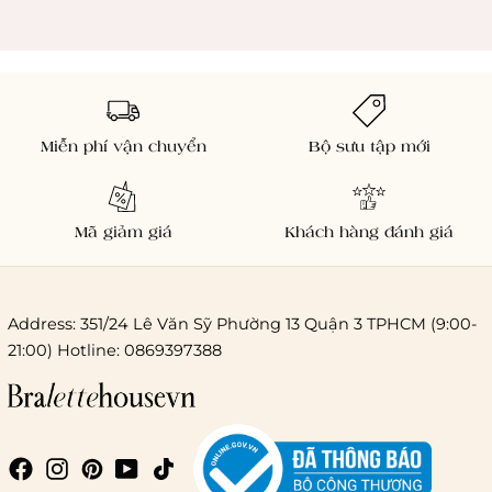
Miễn phí vận chuyển
Bộ sưu tập mới
Mã giảm giá
Khách hàng đánh giá
Address: 351/24 Lê Văn Sỹ Phường 13 Quận 3 TPHCM (9:00-
21:00) Hotline: 0869397388
Chi phí giao hàng
Giao hàng trong ngày (hoả tốc)