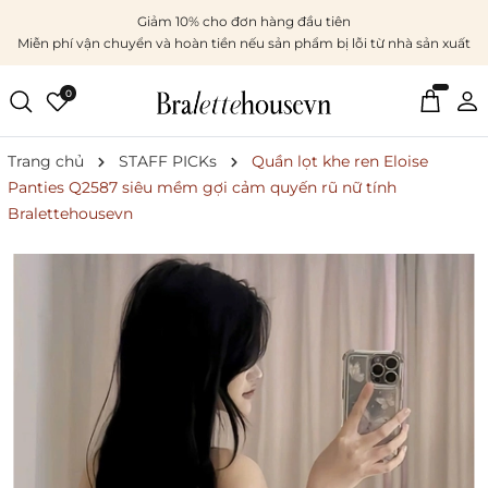
Giảm 10% cho đơn hàng đầu tiên
Miễn phí vận chuyển và hoàn tiền nếu sản phẩm bị lỗi từ nhà sản xuất
0
Trang chủ
STAFF PICKs
Quần lọt khe ren Eloise
Panties Q2587 siêu mềm gợi cảm quyến rũ nữ tính
Bralettehousevn