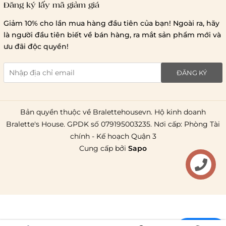
Đăng ký lấy mã giảm giá
Lưu ý chung về chính sách vận chuyển
Giảm 10% cho lần mua hàng đầu tiên của bạn! Ngoài ra, hãy
1 triệu đồng
là người đầu tiên biết về bán hàng, ra mắt sản phẩm mới và
giao hàng trong ngày
Bralettehousevn
hỗ trợ
ưu đãi độc quyền!
chi phí vận chuyển là 20.000
giao hàng tiêu chuẩn
miễn phí ship
ĐĂNG KÝ
toàn quốc
.
Bản quyền thuộc về Bralettehousevn. Hộ kinh doanh
Bralette's House. GPDK số 079195003235. Nơi cấp: Phòng Tài
chính - Kế hoạch Quận 3
Cung cấp bởi
Sapo
Liên hệ