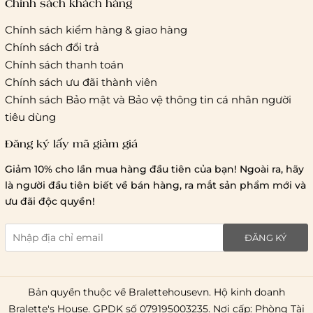
tác vận chuyển khác
Chính sách khách hàng
Chính sách kiểm hàng & giao hàng
Thời gian giao hàng
Chính sách đổi trả
Hồ Chí Minh:
Chính sách thanh toán
Chính sách ưu đãi thành viên
Hà Nội và các tỉnh thành khá
Chính sách Bảo mật và Bảo vệ thông tin cá nhân người
tiêu dùng
Đăng ký lấy mã giảm giá
Lưu ý chung về chính sách vận chuyển
Giảm 10% cho lần mua hàng đầu tiên của bạn! Ngoài ra, hãy
1 triệu đồng
là người đầu tiên biết về bán hàng, ra mắt sản phẩm mới và
giao hàng trong ngày
Bralettehousevn
hỗ trợ
ưu đãi độc quyền!
chi phí vận chuyển là 20.000
giao hàng tiêu chuẩn
miễn phí ship
ĐĂNG KÝ
toàn quốc
.
Bản quyền thuộc về Bralettehousevn. Hộ kinh doanh
Bralette's House. GPDK số 079195003235. Nơi cấp: Phòng Tài