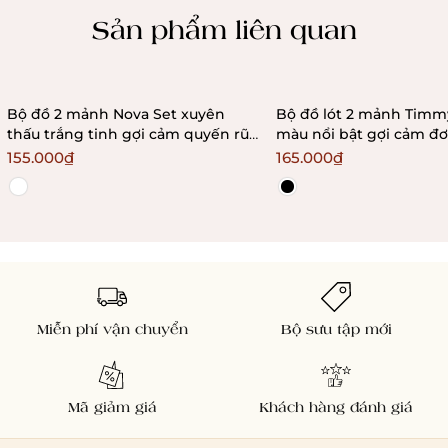
Sản phẩm liên quan
Bộ đồ 2 mảnh Nova Set xuyên
Bộ đồ lót 2 mảnh Timmy Set phối
thấu trắng tinh gợi cảm quyến rũ
màu nổi bật gợi cảm đơ
đơn giản Bralettehousevn
quyến rũ Bralettehous
155.000₫
165.000₫
Miễn phí vận chuyển
Bộ sưu tập mới
Mã giảm giá
Khách hàng đánh giá