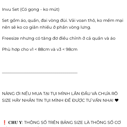
Invu Set (Có gọng - ko mút)
Set gồm áo, quần, đai vòng đùi. Vải voan thô, ko mềm mại
nên sẽ ko co giãn nhiều ở phần vòng lưng.
Freesize nhưng có tăng đơ điều chỉnh ở cả quần và áo
Phù hơp cho v1 < 88cm và v3 < 98cm
______________________________________
NÀNG ƠI NẾU MUA TẠI TỤI MÌNH LẦN ĐẦU VÀ CHƯA RÕ
SIZE HÃY NHẮN TIN TỤI MÌNH ĐỂ ĐƯỢC TƯ VẤN NHA! ❤️
❗️ 𝐂𝐇𝐔́ 𝐘́: THÔNG SỐ TRÊN BẢNG SIZE LÀ THÔNG SỐ CƠ