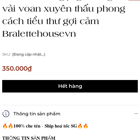
vải voan xuyên thấu phong
cách tiểu thư gợi cảm
Bralettehousevn
SKU:
(Đang cập nhật...)
350.000₫
Hết hàng
Thông tin sản phẩm
🔥🔥𝟏𝟎𝟎% 𝐜𝐡𝐞 𝐭𝐞̂𝐧 - 𝐒𝐡𝐢𝐩 𝐡𝐨𝐚̉ 𝐭𝐨̂́𝐜 𝐒𝐆🔥🔥
𝐓𝐇Ô𝐍𝐆 𝐓𝐈𝐍 𝐒Ả𝐍 𝐏𝐇Ẩ𝐌