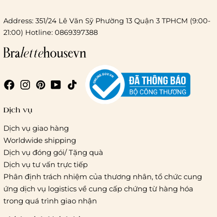
Address: 351/24 Lê Văn Sỹ Phường 13 Quận 3 TPHCM (9:00-
21:00) Hotline: 0869397388
Chi phí giao hàng
Giao hàng trong ngày (hoả tốc)
Dịch vụ
Dịch vụ giao hàng
Worldwide shipping
Giao hàng tiêu chuẩn:
Dịch vụ đóng gói/ Tặng quà
Hồ Chí Minh:
Áp dụng theo bảng giá cước của ĐVVC
Dịch vụ tư vấn trực tiếp
Vietelpost/ Giaohangtietkiem và 1 số đối tác vận chuyển
Phân định trách nhiệm của thương nhân, tổ chức cung
khác
ứng dịch vụ logistics về cung cấp chứng từ hàng hóa
Hà Nội và các tỉnh thành khác:
Áp dụng theo bảng giá
trong quá trình giao nhận
cước của ĐVVC Vietelpost/ Giaohangtietkiem... và 1 số đối