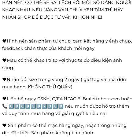
BẢN NÊN CÓ THỂ SẼ SAI LỆCH VỚI MỘT SỐ DÁNG NGƯỜI
KHÁC NHAU. NẾU NÀNG VẪN CHƯA YÊN TÂM THÌ HÃY
NHẮN SHOP ĐỂ ĐƯỢC TƯ VẤN KĨ HƠN NHÉ!
❤️Hình nền sản phẩm tự chụp, cam kết hàng y ảnh chụp,
feedback chân thực của khách mỗi ngày.
❤️Màu có thể khác 1 tí so với thực tế do điều kiện ánh
sáng.
❤️Nhận đổi size trong vòng 2 ngày ( giữ tag và hoá đơn
mua hàng, KHÔNG THỬ QUẦN).
❤️Liên hệ ngay CSKH, G/FA.NPAG.E: Bralettehousevn hoặc
📞:0️⃣8️⃣6️⃣9️⃣3️⃣9️⃣7️⃣3️⃣8️⃣8️⃣ nếu muốn được hỗ trợ thêm
về quy trình mua hàng và giải quyết khiếu nại.
❤️ Sản phẩm có thể mặc hàng ngày, hoặc trong những
dịp đặc biệt. Sản phẩm không bảo hành.